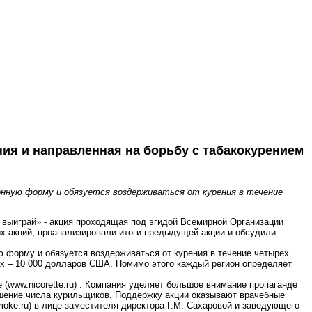
ия и направленная на борьбу с табакокурением
онную форму и обязуется воздерживаться от курения в течение
 выиграй» - акция проходящая под эгидой Всемирной Организации
х акций, проанализировали итоги предыдущей акции и обсудили
ю форму и обязуется воздерживаться от курения в течение четырех
ых – 10 000 долларов США. Помимо этого каждый регион определяет
 (www.nicorette.ru) . Компания уделяет большое внимание пропаганде
ньшение числа курильщиков. Поддержку акции оказывают врачебные
ke.ru) в лице заместителя директора Г.М. Сахаровой и заведующего