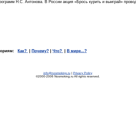
грамм Н.С. Антонова. В России акция «Брось курить и выиграй» проводи
тегориям:
Как?
|
Почему?
|
Что?
|
В мире...?
info@nosmoking.ru
|
Privacy Policy
©2000-2006 Nosmoking.ru All rights reserved.