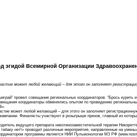
од эгидой Всемирной Организации Здравоохранен
 участие может любой желающий – для этого он заполняет регистраци
играй” провел совещание региональных координаторов. “Брось курить и
совещания координаторы обменялись опытом по проведению региональны
6».
частие может любой желающий – для этого он заполняет регистрационну
 кампании. Финалисты участвуют в розыгрыше призов, главный из котор
водитель ведущего препарата никотинозаместительной терапии Никоретте
жи табаку нет!» проводит различные мероприятия, направленные на уме
оординатором программы является НИИ Пульмонологии МЗ РФ (www.nosmo