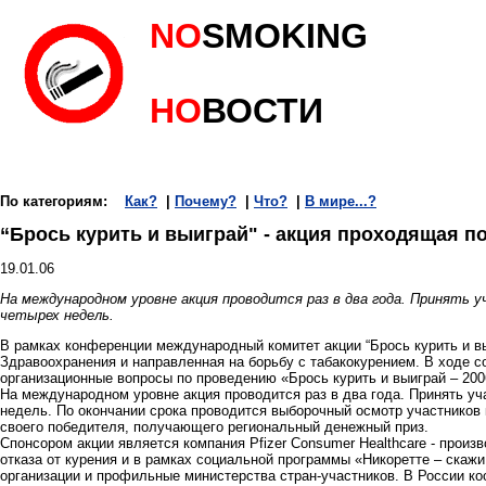
NO
SMOKING
НО
ВОСТИ
По категориям:
Как?
|
Почему?
|
Что?
|
В мире...?
“Брось курить и выиграй" - акция проходящая п
19.01.06
На международном уровне акция проводится раз в два года. Принять
четырех недель.
В рамках конференции международный комитет акции “Брось курить и вы
Здравоохранения и направленная на борьбу с табакокурением. В ходе 
организационные вопросы по проведению «Брось курить и выиграй – 200
На международном уровне акция проводится раз в два года. Принять у
недель. По окончании срока проводится выборочный осмотр участников
своего победителя, получающего региональный денежный приз.
Спонсором акции является компания Pfizer Consumer Healthcare - произ
отказа от курения и в рамках социальной программы «Никоретте – ска
организации и профильные министерства стран-участников. В России к