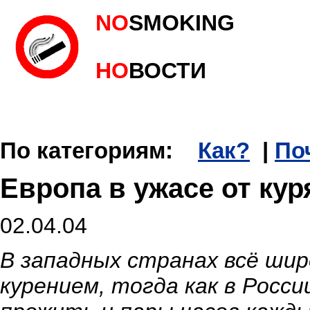
NO
SMOKING
НО
ВОСТИ
По категориям:
Как?
|
По
Европа в ужасе от ку
02.04.04
В западных странах всё ши
курением, тогда как в Росс