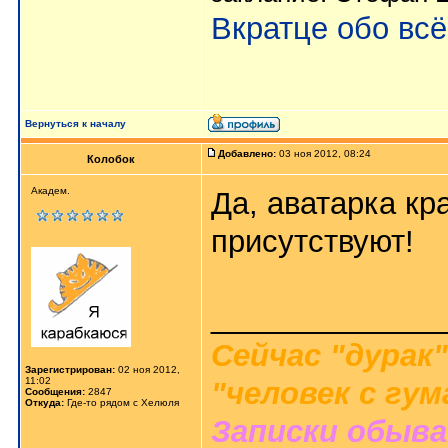
Вкратце обо вс
Вернуться к началу
Добавлено:
03 ноя 2012, 08:24
Колобок
Академ.
Да, аватарка кр
присутствуют!
_____________
Сейчас "дурак"
Зарегистрирован:
02 ноя 2012,
11:02
"человек с гу
Сообщения:
2847
Откуда:
Где-то рядом с Хелюля
Записки обыв