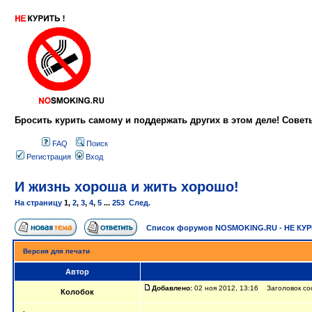
Бросить курить самому и поддержать других в этом деле! Сове
FAQ
Поиск
Регистрация
Вход
И жизнь хороша и жить хорошо!
На страницу
1
,
2
,
3
,
4
,
5
...
253
След.
Список форумов NOSMOKING.RU - НЕ КУ
Версия для печати
Автор
Добавлено:
02 ноя 2012, 13:16 Заголовок со
Колобок