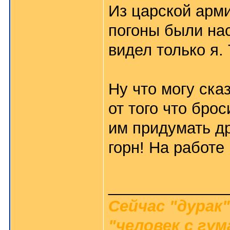
Из царской арми
погоны были нас
видел только я.
Ну что могу ска
от того что бро
им придумать д
горн! На работе
_____________
Сейчас "дурак"
"человек с гу