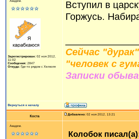
Академ.
Вступил в царс
Горжусь. Набир
_____________
Сейчас "дурак"
Зарегистрирован:
02 ноя 2012,
11:02
"человек с гу
Сообщения:
2847
Откуда:
Где-то рядом с Хелюля
Записки обыв
Вернуться к началу
Добавлено:
02 ноя 2012, 13:21
Коста
Академ.
Колобок писал(а)