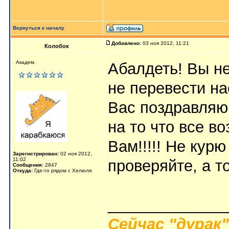
Вернуться к началу
Добавлено:
03 ноя 2012, 11:21
Колобок
Академ.
Абалдеть! Вы не
не перевести н
Вас поздравляю
на то что все в
Вам!!!!! Не курю
Зарегистрирован:
02 ноя 2012,
11:02
проверяйте, а то
Сообщения:
2847
Откуда:
Где-то рядом с Хелюля
_____________
Сейчас "дурак"