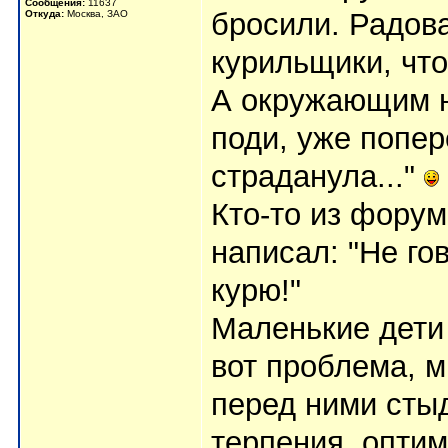
Сообщения:
11637
бросили. Радов
Откуда:
Москва, ЗАО
курильщики, что
А окружающим н
поди, уже попер
страданула..."
Кто-то из фору
написал: "Не гов
курю!"
Маленькие дети 
вот проблема, м
перед ними стыд
терпения, опти