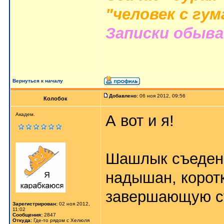
"человек с гу
Записки обыв
Вернуться к началу
Добавлено:
06 ноя 2012, 09:56
Колобок
Академ.
А вот и я!
Шашлык съеден,
надышан, корот
завершающую с
Зарегистрирован:
02 ноя 2012,
11:02
Сообщения:
2847
Откуда:
Где-то рядом с Хелюля