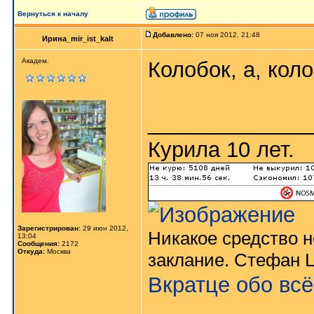
Вернуться к началу
Добавлено:
07 ноя 2012, 21:48
Ирина_mir_ist_kalt
Академ.
Колобок, а, кол
_____________
Курила 10 лет.
Зарегистрирован:
29 июн 2012,
Никакое средство н
13:04
Сообщения:
2172
Откуда:
Москва
заклание. Стефан Ц
Вкратце обо вс