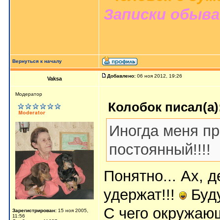
Записки обыв
Вернуться к началу
Добавлено:
06 ноя 2012, 19:26
Vaksa
Модератор
Колобок писал(а)
Иногда меня пр
постоянный!!!!
Понятно... Ах, д
удержат!!!
Буду
С чего окружаю
Зарегистрирован:
15 ноя 2005,
11:56