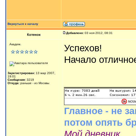
Вернуться к началу
Добавлено:
03 ноя 2012, 08:31
Котенок
Академ.
Успехов!
Начало отлично
Зарегистрирован:
13 мар 2007,
19:01
_____________
Сообщения:
3219
Откуда:
раньше - из Москвы
Главное - не з
потом опять б
Мой дневник