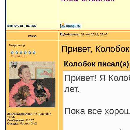
Вернуться к началу
Добавлено:
03 ноя 2012, 09:07
Vaksa
Модератор
Привет, Колобок
Колобок писал(а)
Привет! Я Коло
лет.
Пока все хорош
Зарегистрирован:
15 ноя 2005,
11:56
Сообщения:
11637
Откуда:
Москва, ЗАО