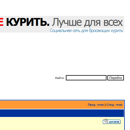
Найти:
Пред. тема
|
След. тема