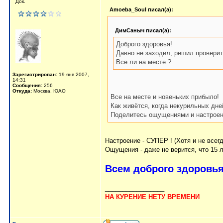
Док.
Amoeba_Soul писал(а):
ДимСаныч писал(а):
Доброго здоровья!
Давно не заходил, решил проверить
Все ли на месте ?
Зарегистрирован:
19 янв 2007,
14:31
Сообщения:
256
Откуда:
Москва, ЮАО
Все на месте и новеньких прибыло!
Как живётся, когда некурильных дне
Поделитесь ощущениями и настроен
Настроение - СУПЕР ! (Хотя и не всегд
Ощущения - даже не верится, что 15 л
Всем доброго здоровья
_________________
НА КУРЕНИЕ НЕТУ ВРЕМЕНИ