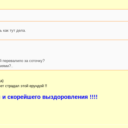
 как тут дела.
й перевалило за соточку?
иями?..
а)
ет страдал этой ерундой !!
 и скорейшего выздоровления !!!!