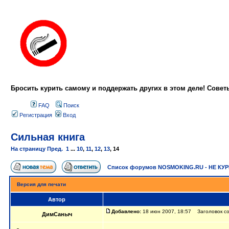
Бросить курить самому и поддержать других в этом деле! Сове
FAQ
Поиск
Регистрация
Вход
Сильная книга
На страницу
Пред.
1
...
10
,
11
,
12
,
13
,
14
Список форумов NOSMOKING.RU - НЕ КУ
Версия для печати
Автор
Добавлено:
18 июн 2007, 18:57 Заголовок с
ДимСаныч