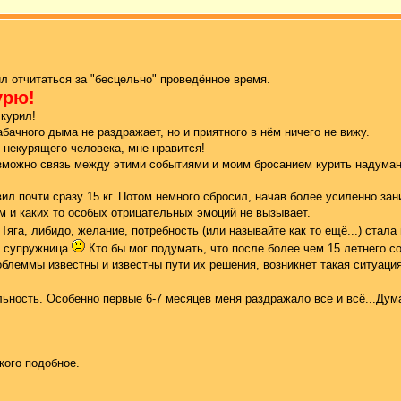
ил отчитаться за "бесцельно" проведённое время.
урю!
 курил!
абачного дыма не раздражает, но и приятного в нём ничего не вижу.
 некурящего человека, мне нравится!
можно связь между этими событиями и моим бросанием курить надуманна
авил почти сразу 15 кг. Потом немного сбросил, начав более усиленно за
 и каких то особых отрицательных эмоций не вызывает.
Тяга, либидо, желание, потребность (или называйте как то ещё...) стала
я супружница
Кто бы мог подумать, что после более чем 15 летнего со
блеммы известны и известны пути их решения, возникнет такая ситуация. 
льность. Особенно первые 6-7 месяцев меня раздражало все и всё...Ду
кого подобное.