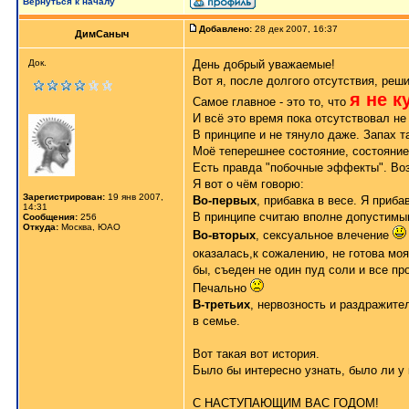
Вернуться к началу
Добавлено:
28 дек 2007, 16:37
ДимСаныч
Док.
День добрый уважаемые!
Вот я, после долгого отсутствия, реш
я не к
Самое главное - это то, что
И всё это время пока отсутствовал не
В принципе и не тянуло даже. Запах т
Моё теперешнее состояние, состояние
Есть правда "побочные эффекты". Воз
Я вот о чём говорю:
Зарегистрирован:
19 янв 2007,
Во-первых
, прибавка в весе. Я приб
14:31
В принципе считаю вполне допустимым
Сообщения:
256
Откуда:
Москва, ЮАО
Во-вторых
, сексуальное влечение
оказалась,к сожалению, не готова мо
бы, съеден не один пуд соли и все про
Печально
В-третьих
, нервозность и раздражите
в семье.
Вот такая вот история.
Было бы интересно узнать, было ли у 
С НАСТУПАЮЩИМ ВАС ГОДОМ!