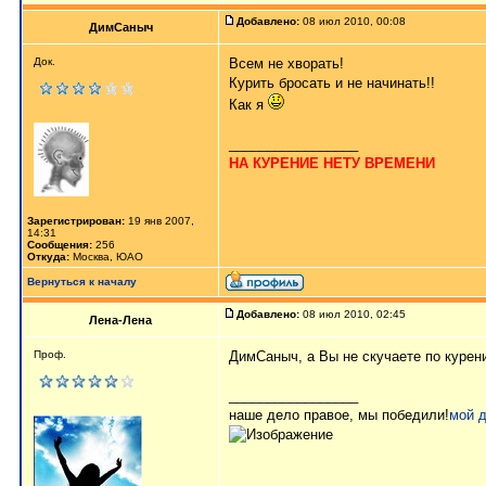
Добавлено:
08 июл 2010, 00:08
ДимСаныч
Док.
Всем не хворать!
Курить бросать и не начинать!!
Как я
_________________
НА КУРЕНИЕ НЕТУ ВРЕМЕНИ
Зарегистрирован:
19 янв 2007,
14:31
Сообщения:
256
Откуда:
Москва, ЮАО
Вернуться к началу
Добавлено:
08 июл 2010, 02:45
Лена-Лена
Проф.
ДимСаныч, а Вы не скучаете по курен
_________________
наше дело правое, мы победили!
мой 