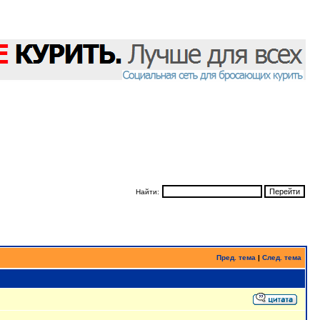
Найти:
Пред. тема
|
След. тема