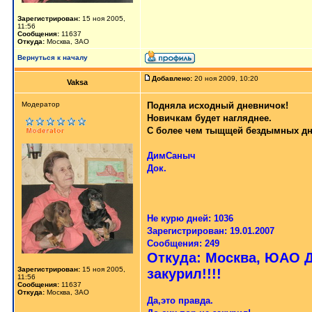
Зарегистрирован:
15 ноя 2005,
11:56
Сообщения:
11637
Откуда:
Москва, ЗАО
Вернуться к началу
Добавлено:
20 ноя 2009, 10:20
Vaksa
Модератор
Подняла исходный дневничок!
Новичкам будет нагляднее.
С более чем тыщщей бездымных дн
ДимСаныч
Док.
Не курю дней: 1036
Зарегистрирован: 19.01.2007
Сообщения: 249
Откуда: Москва, ЮАО Д
Зарегистрирован:
15 ноя 2005,
закурил!!!!
11:56
Сообщения:
11637
Откуда:
Москва, ЗАО
Да,это правда.