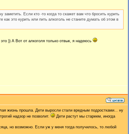
у заметить. Если кто -то когда то скажет вам что бросить курить
е как это курить или пить алкоголь не станите думать об этом в
 это )) А Вот от алкоголя только отвык, я надеюсь
 целая жизнь прошла. Дети выросли стали вредным подростками... ну
трогий надзор не позволит.
Дети растут мы стареем, иногда
есяца, но возможно. Если уж у меня тогда получилось, то любой