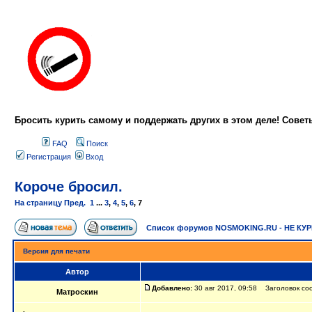
Бросить курить самому и поддержать других в этом деле! Сове
FAQ
Поиск
Регистрация
Вход
Короче бросил.
На страницу
Пред.
1
...
3
,
4
,
5
,
6
,
7
Список форумов NOSMOKING.RU - НЕ КУ
Версия для печати
Автор
Добавлено:
30 авг 2017, 09:58 Заголовок со
Матроскин