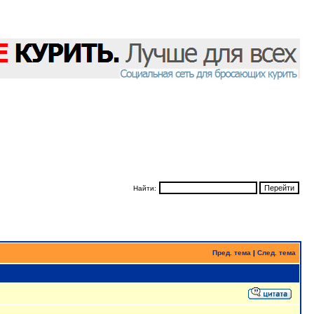
Найти:
Пред. тема
|
След. тема