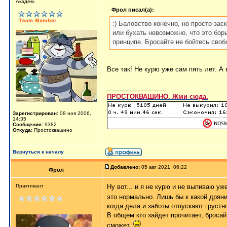
Aкaдeм.
Фрол писал(а):
:) Баловство конечно, но просто зас
или бухать невозможно, что это борь
принципе. Бросайте не бойтесь свобо
Все так! Не курю уже сам пять лет. А
_________________
ПРОСТОКВАШИНО. Жми сюда.
Зарегистрирован:
08 ноя 2006,
14:35
Сообщения:
9382
Откуда:
Простоквашино
Вернуться к началу
Добавлено:
05 авг 2021, 06:22
Фрол
Практикант
Ну вот... и я не курю и не выпиваю у
это нормально. Лишь бы к какой дряни
когда дела и заботы отпускают грустно,
В общем кто зайдет прочитает, бросай
сможет.