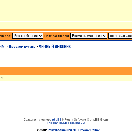
ния за:
Поле сортировки
ИМ!
»
Бросаем курить
»
ЛИЧНЫЙ ДНЕВНИК
 33
Создано на основе
phpBB
® Forum Software © phpBB Group
Русская поддержка phpBB
e-mail:
info@nosmoking.ru
|
Privacy Policy