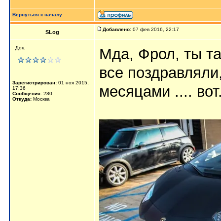
Вернуться к началу
Добавлено:
07 фев 2016, 22:17
SLog
Док.
Мда, Фрол, ты та
все поздравляли,
Зарегистрирован:
01 ноя 2015,
месяцами .... вот
17:36
Сообщения:
280
Откуда:
Москва