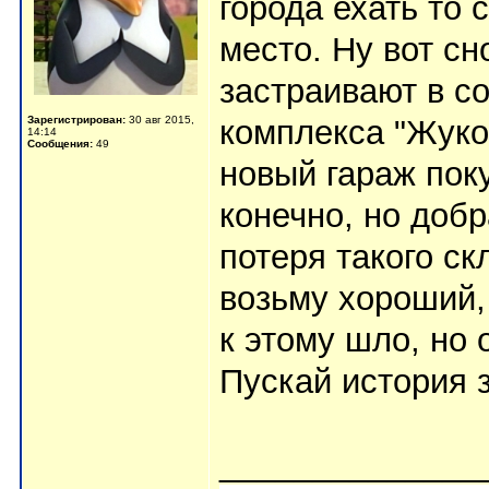
города ехать то с
место. Ну вот сн
застраивают в с
Зарегистрирован:
30 авг 2015,
комплекса "Жуков
14:14
Сообщения:
49
новый гараж пок
конечно, но доб
потеря такого ск
возьму хороший,
к этому шло, но
Пускай история 
______________