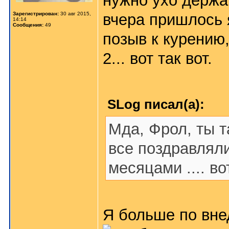
нужно ухо держа
Зарегистрирован:
30 авг 2015,
вчера пришлось 
14:14
Сообщения:
49
позыв к курению,
2... вот так вот.
SLog писал(а):
Мда, Фрол, ты т
все поздравляли
месяцами .... во
Я больше по внед