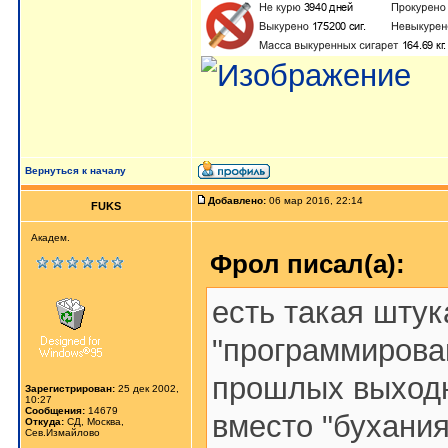
Вернуться к началу
Добавлено:
06 мар 2016, 22:14
FUKS
Академ.
Фрол писал(а):
есть такая штук
"программирова
прошлых выходн
Зарегистрирован:
25 дек 2002,
10:27
Сообщения:
14679
вместо "бухания
Откуда:
СД, Москва,
Сев.Измайлово