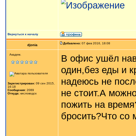
Вернуться к началу
Добавлено:
07 фев 2016, 18:08
djonia
Академ.
В офис ушёл навс
один,без еды и к
надеюсь не посл
Зарегистрирован:
09 сен 2015,
16:18
не стоит.А можн
Сообщения:
2089
Откуда:
кисловодск
пожить на время
бросить?Что со 