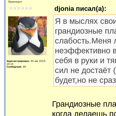
Практикант
djonia писал(а):
Я в мыслях сво
грандиозные пл
слабость.Меня 
неэффективно в
себя в руки и тя
Зарегистрирован:
30 авг 2015,
14:14
Сообщения:
49
сил не достаёт 
будет,но не сраз
Грандиозные пла
когда делаешь по