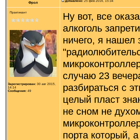
Добавлено:
25 фев 2016, 15:34
Фрол
Практикант
Ну вот, все оказа
алкоголь запрети
ничего, я нашел 
"радиолюбительс
микроконтроллер
случаю 23 вечер
Зарегистрирован:
30 авг 2015,
разбираться с эт
14:14
Сообщения:
49
целый пласт зна
не сном не духо
микроконтроллер
порта который, 