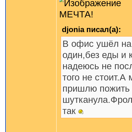
МЕЧТА!
djonia писал(а):
В офис ушёл нав
один,без еды и 
надеюсь не пос
того не стоит.А
пришлю пожить
шутканула.Фрол
так