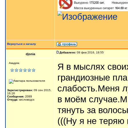
Вернуться к началу
Добавлено:
08 фев 2016, 18:55
djonia
Академ.
Я в мыслях свои
грандиозные пла
слабость.Меня л
Зарегистрирован:
09 сен 2015,
16:18
в моём случае.Мн
Сообщения:
2089
Откуда:
кисловодск
тянуть за волосы
(((Ну я не теряю