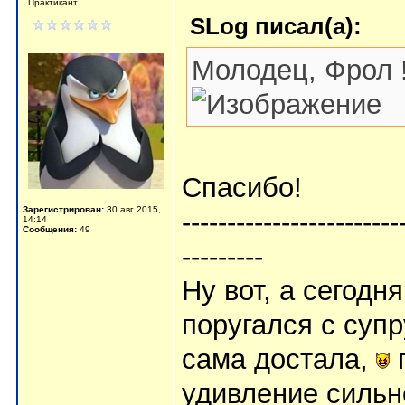
Практикант
SLog писал(а):
Молодец, Фрол !
Спасибо!
Зарегистрирован:
30 авг 2015,
------------------------
14:14
Сообщения:
49
---------
Ну вот, а сегодня
поругался с супру
сама достала,
п
удивление сильно