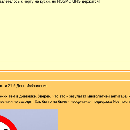
разлетелось к чёрту на куски, но NOSMOKING держится!
от и 21-й День Избавления...
ежих тем в дневнике. Уверен, что это - результат многолетней антитаба
невники не заводят. Как бы то ни было - неоценимая поддержка Nosmoki