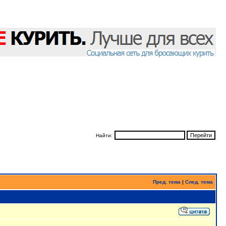
Найти:
Пред. тема
|
След. тема