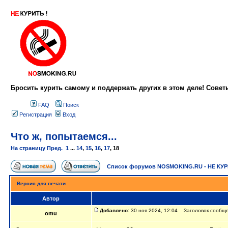
Бросить курить самому и поддержать других в этом деле! Сове
FAQ
Поиск
Регистрация
Вход
Что ж, попытаемся...
На страницу
Пред.
1
...
14
,
15
,
16
,
17
,
18
Список форумов NOSMOKING.RU - НЕ КУ
Версия для печати
Автор
Добавлено:
30 ноя 2024, 12:04 Заголовок сообщен
omu