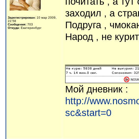
почитать , а тут
заходил , а стр
Зарегистрирован:
10 мар 2009,
22:58
Подруга , чмок
Сообщения:
703
Откуда:
Екатеринбург
Народ , не кури
______________
Мой дневник :
http://www.nosmo
sc&start=0