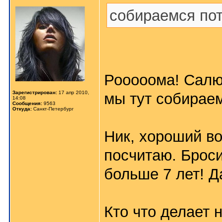
собираемся по
Рооооома! Салю
Зарегистрирован:
17 апр 2010,
мы тут собираем
14:08
Сообщения:
9563
Откуда:
Санкт-Петербург
Ник, хороший в
посчитаю. Броси
больше 7 лет! Да
Кто что делает 