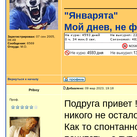
______________
"Январята"
Мой днев, не ф
Зарегистрирован:
07 сен 2005,
08:49
Сообщения:
6569
Откуда:
М.О.
Вернуться к началу
Добавлено:
09 мар 2023, 19:18
Priboy
Проф.
Подруга привет
никого не остало
Как то спонтанн