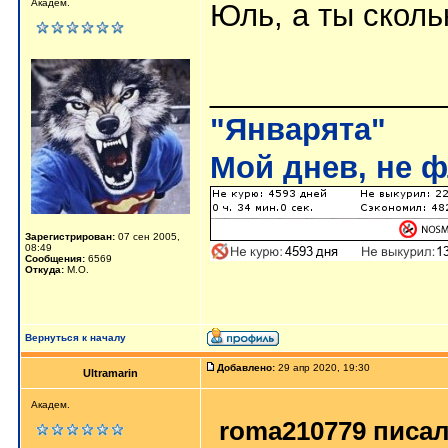
Академ.
Юль, а ты сколь
______________
"Январята"
Мой днев, не ф
Зарегистрирован:
07 сен 2005,
08:49
Сообщения:
6569
Откуда:
М.О.
Вернуться к началу
Добавлено:
29 апр 2020, 19:30
Ultramarin
Академ.
roma210779 писал