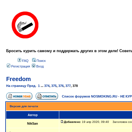
Бросить курить самому и поддержать других в этом деле! Сове
FAQ
Поиск
Регистрация
Вход
Freedom
На страницу
Пред.
1
...
374
,
375
,
376
,
377
,
378
Список форумов NOSMOKING.RU - НЕ КУ
Версия для печати
Автор
Добавлено:
19 апр 2020, 09:40 Заголовок со
NikSan