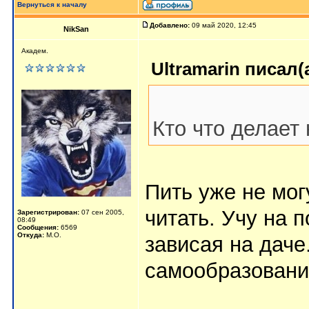
Вернуться к началу
Добавлено:
09 май 2020, 12:45
NikSan
Академ.
Ultramarin писал(а
Кто что делает
Пить уже не мог
читать. Учу на 
Зарегистрирован:
07 сен 2005,
08:49
Сообщения:
6569
Откуда:
М.О.
зависая на дач
самообразован