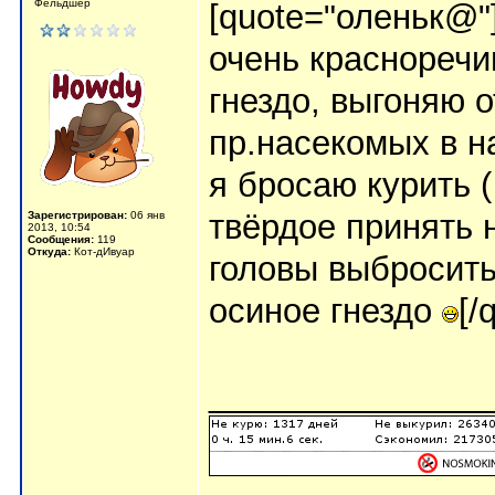
Фельдшер
[quote="оленьк@"
очень краснореч
гнездо, выгоняю о
пр.насекомых в н
я бросаю курить (
твёрдое принять н
Зарегистрирован:
06 янв
2013, 10:54
Сообщения:
119
Откуда:
Кот-дИвуар
головы выбросить
осиное гнездо
[/
_______________