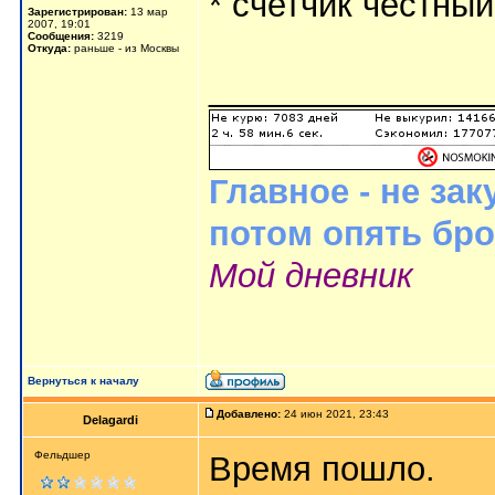
* счетчик честный
Зарегистрирован:
13 мар
2007, 19:01
Сообщения:
3219
Откуда:
раньше - из Москвы
_______________
Главное - не за
потом опять бр
Мой дневник
Вернуться к началу
Добавлено:
24 июн 2021, 23:43
Delagardi
Фельдшер
Время пошло.