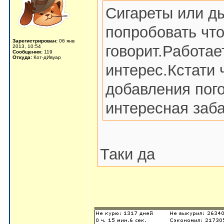
Сигареты или д
попробовать что
Зарегистрирован:
06 янв
говорит.Работае
2013, 10:54
Сообщения:
119
Откуда:
Кот-дИвуар
интерес.Кстати 
добавления пог
интересная заб
Таки да
_______________