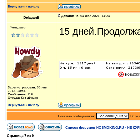
Вернуться к началу
Добавлено:
04 июл 2021, 14:24
Delagardi
Фельдшер
15 дней.Продолж
_______________
Зарегистрирован:
06 янв
2013, 10:54
Сообщения:
119
Откуда:
Кот-дИвуар
Вернуться к началу
Показать сообщения за:
Поле 
Список форумов NOSMOKING.RU - НЕ КУР
Страница
7
из
9