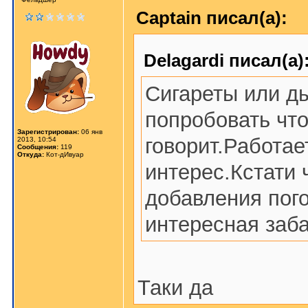
Captain писал(а):
Delagardi писал(а)
Сигареты или д
попробовать что
Зарегистрирован:
06 янв
говорит.Работае
2013, 10:54
Сообщения:
119
Откуда:
Кот-дИвуар
интерес.Кстати 
добавления пог
интересная заб
Таки да