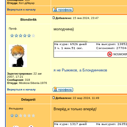
Откуда:
Кот-дИвуар
Вернуться к началу
Добавлено:
15 янв 2024, 23:47
Blondin4ik
Проф.
молодчина)
_________________
я не Рыжиков, а Блондинчиков
Зарегистрирован:
22 авг
2007, 17:21
Сообщения:
318
Откуда:
Moskow-Siberia-1976
Вернуться к началу
Добавлено:
22 мар 2024, 11:49
Delagardi
Фельдшер
Вперёд,и только вперёд!
_________________