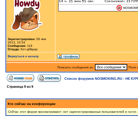
Зарегистрирован:
06 янв
2013, 10:54
Сообщения:
119
Откуда:
Кот-дИвуар
Вернуться к началу
Показать сообщения за:
Поле 
Список форумов NOSMOKING.RU - НЕ КУР
Страница
9
из
9
Кто сейчас на конференции
Сейчас этот форум просматривают: нет зарегистрированных пользователей и гости: