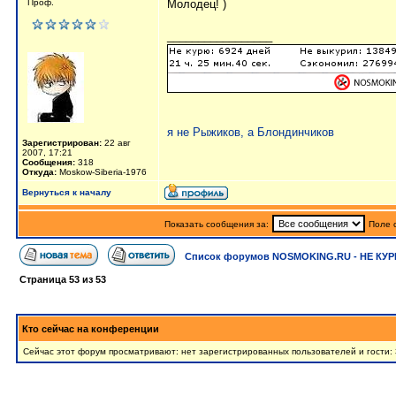
Проф.
Молодец! )
_________________
я не Рыжиков, а Блондинчиков
Зарегистрирован:
22 авг
2007, 17:21
Сообщения:
318
Откуда:
Moskow-Siberia-1976
Вернуться к началу
Показать сообщения за:
Поле 
Список форумов NOSMOKING.RU - НЕ КУР
Страница
53
из
53
Кто сейчас на конференции
Сейчас этот форум просматривают: нет зарегистрированных пользователей и гости: