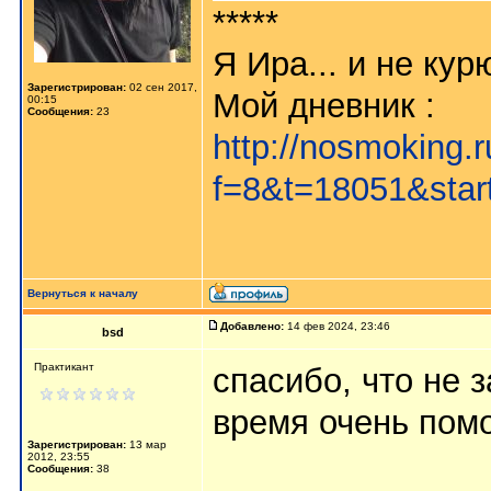
*****
Я Ира... и не кур
Зарегистрирован:
02 сен 2017,
Мой дневник :
00:15
Сообщения:
23
http://nosmoking.
f=8&t=18051&star
Вернуться к началу
Добавлено:
14 фев 2024, 23:46
bsd
Практикант
спасибо, что не 
время очень пом
Зарегистрирован:
13 мар
2012, 23:55
Сообщения:
38