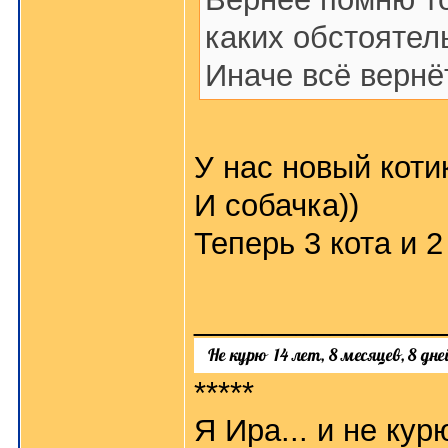
каких обстоятел
Иначе всё вернёт
У нас новый коти
И собачка))
Теперь 3 кота и 
______________
*****
Я Ира... и не кур