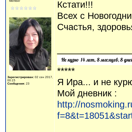
Member
Кстати!!!
Всех с Новогодни
Счастья, здоровь
______________
*****
Зарегистрирован:
02 сен 2017,
Я Ира... и не кур
00:15
Сообщения:
23
Мой дневник :
http://nosmoking.
f=8&t=18051&star