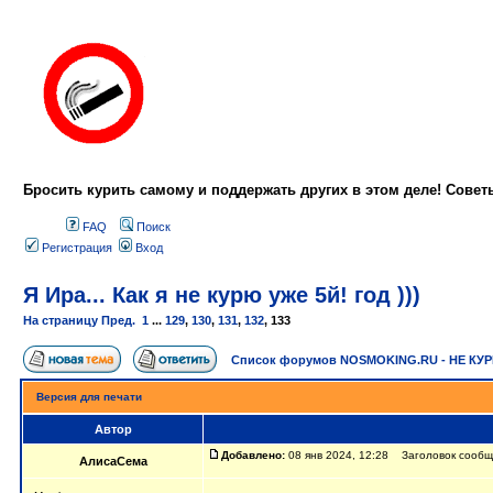
Бросить курить самому и поддержать других в этом деле! Сове
FAQ
Поиск
Регистрация
Вход
Я Ира... Как я не курю уже 5й! год )))
На страницу
Пред.
1
...
129
,
130
,
131
,
132
,
133
Список форумов NOSMOKING.RU - НЕ КУ
Версия для печати
Автор
Добавлено:
08 янв 2024, 12:28 Заголовок сообщени
АлисаСема