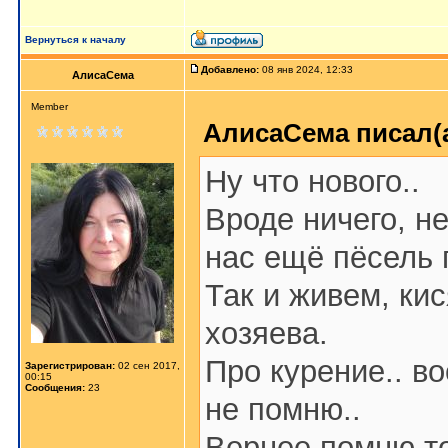
Вернуться к началу
Добавлено:
08 янв 2024, 12:33
АлисаСема
Member
АлисаСема писал(а
Ну что нового..
Вроде ничего, н
нас ещё пёсель 
Так и живем, кис
хозяева.
Про курение.. во
Зарегистрирован:
02 сен 2017,
00:15
Сообщения:
23
не помню..
Вернее помню то