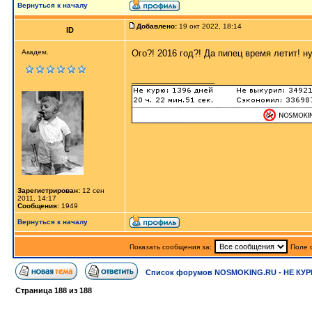
Вернуться к началу
Добавлено:
19 окт 2022, 18:14
ID
Академ.
Ого?! 2016 год?! Да пипец время летит! ну
_________________
Зарегистрирован:
12 сен
2011, 14:17
Сообщения:
1949
Вернуться к началу
Показать сообщения за:
Поле 
Список форумов NOSMOKING.RU - НЕ КУР
Страница
188
из
188