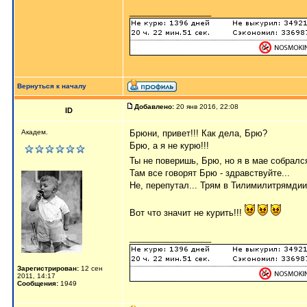
_________________
Вернуться к началу
Добавлено:
20 янв 2016, 22:08
ID
Академ.
Брюни, привет!!! Как дела, Брю?
Брю, а я не курю!!!
Ты не поверишь, Брю, но я в мае собрался
Там все говорят Брю - здравствуйте...
Не, перепутал... Трям в Тилимилитрямдии.
Вот что значит не курить!!!
_________________
Зарегистрирован:
12 сен
2011, 14:17
Сообщения:
1949