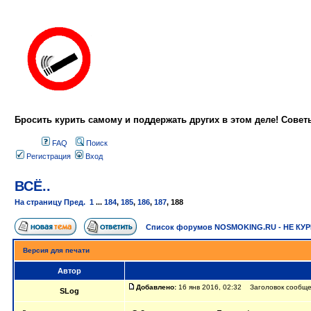
Бросить курить самому и поддержать других в этом деле! Сове
FAQ
Поиск
Регистрация
Вход
ВСЁ..
На страницу
Пред.
1
...
184
,
185
,
186
,
187
,
188
Список форумов NOSMOKING.RU - НЕ КУ
Версия для печати
Автор
Добавлено:
16 янв 2016, 02:32 Заголовок сообщен
SLog