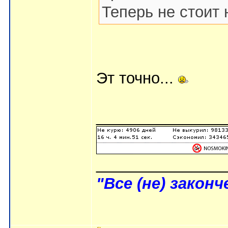
Теперь не стоит 
Эт точно...
_______________
_______________
"Все (не) законче