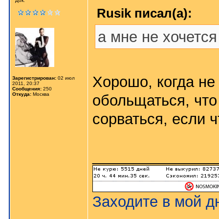
Док.
Rusik писал(а):
а мне не хочется
Хорошо, когда не 
Зарегистрирован:
02 июл
2011, 20:37
Сообщения:
250
Откуда:
Москва
обольщаться, что
сорваться, если ч
_______________
Заходите в мой д