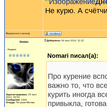
Дн
Не курю. А счётчи
Вернуться к началу
Добавлено:
04 июл 2014, 11:32
Dimkin
Академ.
Nomari писал(а):
Про курение всп
важно то, что вс
курить иногда вс
Зарегистрирован:
25 июл
2012, 20:53
Сообщения:
1444
привыкла, готова
Откуда:
Петушки-Москва