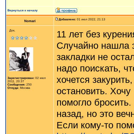
Вернуться к началу
Добавлено:
01 июл 2022, 21:13
Nomari
Док.
11 лет без курени
Случайно нашла э
закладки не остал
надо поискать, чт
хочется закурить,
Зарегистрирован:
02 июл
2011, 20:37
Сообщения:
250
остановить. Хочу
Откуда:
Москва
помогло бросить.
назад, но это веч
Если кому-то пом