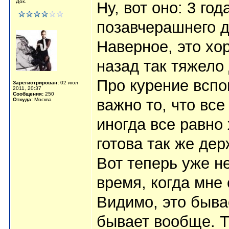
Док.
Ну, вот оно: 3 го
позавчерашнего д
Наверное, это хор
назад так тяжело
Про курение вспо
Зарегистрирован:
02 июл
2011, 20:37
Сообщения:
250
важно то, что все
Откуда:
Москва
иногда все равно 
готова так же де
Вот теперь уже н
время, когда мне 
Видимо, это бывае
бывает вообще. Т