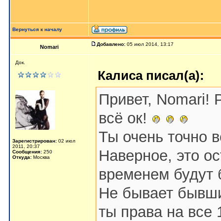
Вернуться к началу
Добавлено:
05 июл 2014, 13:17
Nomari
Док.
Калиса писал(а):
Привет, Nomari! 
всё ок!
Ты очень точно в
Зарегистрирован:
02 июл
2011, 20:37
Наверное, это ос
Сообщения:
250
Откуда:
Москва
временем будут 
Не бывает бывши
ты права на все 