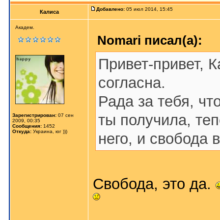
Добавлено:
05 июл 2014, 15:45
Калиса
Академ.
Nomari писал(а):
Привет-привет, 
согласна.
Рада за тебя, чт
ты получила, теп
Зарегистрирован:
07 сен
2009, 00:35
Сообщения:
1452
Откуда:
Украина, юг )))
него, и свобода 
Свобода, это да.