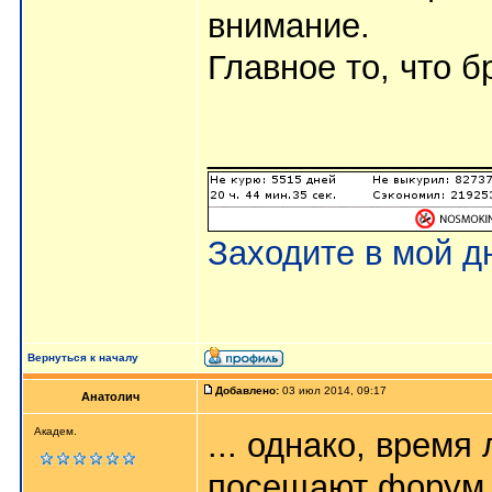
внимание.
Главное то, что б
_______________
Заходите в мой д
Вернуться к началу
Добавлено:
03 июл 2014, 09:17
Анатолич
Академ.
... однако, время
посещают форум р