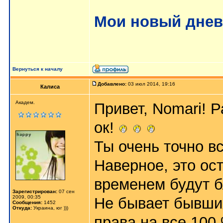
Мои новый днев
Вернуться к началу
Добавлено:
03 июл 2014, 19:16
Калиса
Академ.
Привет, Nomari! Р
ок!
Ты очень точно вс
Наверное, это ост
временем будут б
Зарегистрирован:
07 сен
2009, 00:35
Не бывает бывших
Сообщения:
1452
Откуда:
Украина, юг )))
права на все 100