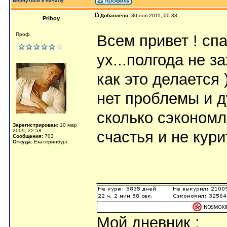
Вернуться к началу
Добавлено:
30 ноя 2011, 00:33
Priboy
Проф.
Всем привет ! спа
ух...полгода не 
как это делается 
нет проблемы и д
сколько сэкономл
Зарегистрирован:
10 мар
2009, 22:58
счастья и не курит
Сообщения:
703
Откуда:
Екатеринбург
_______________
Мой дневник :