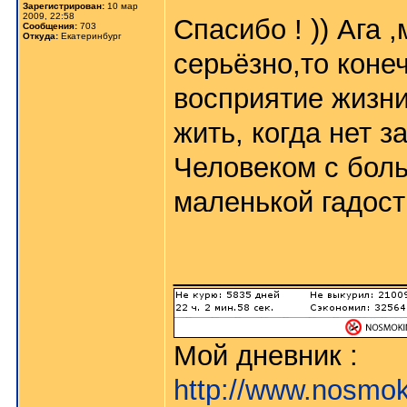
Зарегистрирован:
10 мар
2009, 22:58
Спасибо ! )) Ага 
Сообщения:
703
Откуда:
Екатеринбург
серьёзно,то коне
восприятие жизни
жить, когда нет з
Человеком с боль
маленькой гадост
_______________
Мой дневник :
http://www.nosmok