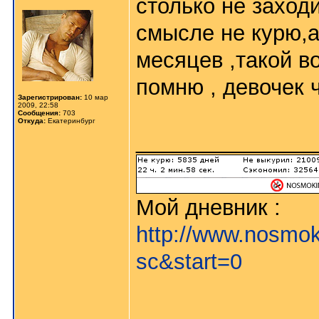
столько не заходи
смысле не курю,а
месяцев ,такой во
помню , девочек 
Зарегистрирован:
10 мар
2009, 22:58
Сообщения:
703
Откуда:
Екатеринбург
_______________
Мой дневник :
http://www.nosmok
sc&start=0