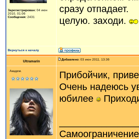
сразу отпадает.
Зарегистрирован:
04 июн
2010, 01:06
Сообщения:
2431
целую. заходи.
Вернуться к началу
Добавлено:
03 июн 2011, 13:36
Ultramarin
Академ.
Прибойчик, приве
Очень надеюсь ув
юбилее
Приходи
_______________
Самоограничение