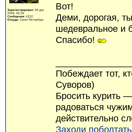
Вот!
Зарегистрирован:
06 дек
2009, 00:26
Деми, дорогая, т
Сообщения:
4152
Откуда:
Санкт-Петербург
шедевральное и 
Спасибо!
_______________
Побеждает тот, кт
Суворов)
Бросить курить —
радоваться чужим
действительно сл
Заходи поболтать