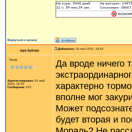
Вернуться к началу
Добавлено:
10 июл 2011, 19:42
юра бублик
Проф.
Да вроде ничего т
экстраординарного
Зарегистрирован:
01 май
характерно тормоз
2010, 18:35
Сообщения:
425
вполне мог закури
Может подсознате
будет вторая и по
Мораль? Не расс