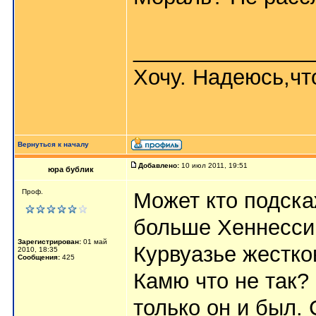
_______________
Хочу. Надеюсь,что
Вернуться к началу
Добавлено:
10 июл 2011, 19:51
юра бублик
Проф.
Может кто подска
больше Хеннесси
Зарегистрирован:
01 май
Курвуазье жесткова
2010, 18:35
Сообщения:
425
Камю что не так? 
только он и был.