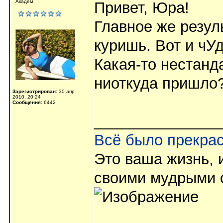
Академ.
Привет, Юра!
Главное же резуль
куришь. Вот и чУ
Какая-то нестанд
ниоткуда пришло
Зарегистрирован:
30 апр
2010, 20:24
Сообщения:
6442
_______________
Всё было прекрас
Это ваша жизнь, и
своими мудрыми с