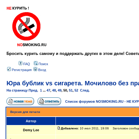
Бросить курить самому и поддержать других в этом деле! Сове
FAQ
Поиск
Регистрация
Вход
Юра бублик vs сигарета. Мочилово без пра
На страницу
Пред.
1
...
47
,
48
,
49
,
50
,
51
,
52
След.
Список форумов NOSMOKING.RU - НЕ КУ
Версия для печати
Автор
Добавлено:
10 июл 2011, 19:06 Заголовок сообщ
Demy Lee