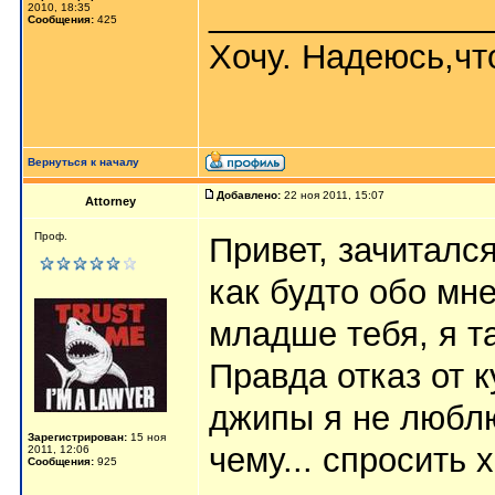
_______________
2010, 18:35
Сообщения:
425
Хочу. Надеюсь,что
Вернуться к началу
Добавлено:
22 ноя 2011, 15:07
Attorney
Проф.
Привет, зачиталс
как будто обо мне
младше тебя, я т
Правда отказ от к
джипы я не любл
Зарегистрирован:
15 ноя
чему... спросить 
2011, 12:06
Сообщения:
925