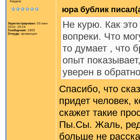
Академ.
юра бублик писал(а
Не курю. Как это
Зарегистрирован:
03 июн
2010, 19:24
Сообщения:
1905
вопреки. Что мог
Откуда:
провинция
то думает , что 
опыт показывает,
уверен в обратно
Спасибо, что ска
придет человек, к
скажет такие про
Пы.Сы. Жаль, ред
больше не расска