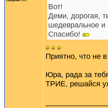
Сообщения:
6442
Вот!
Деми, дорогая, т
шедевральное и 
Спасибо!
Приятно, что не 
Юра, рада за теб
ТРИЕ, решайся у
_______________