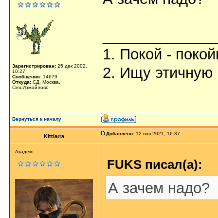
_____________
1. Покой - поко
Зарегистрирован:
25 дек 2002,
2. Ищу этичную 
10:27
Сообщения:
14679
Откуда:
СД, Москва,
Сев.Измайлово
Вернуться к началу
Добавлено:
12 янв 2021, 16:37
Kittiarra
Академ.
FUKS писал(а):
А зачем надо?