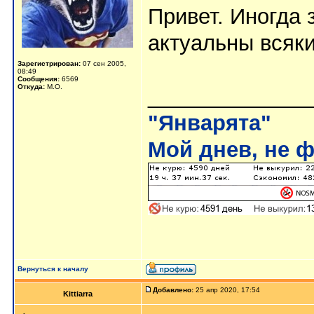
Привет. Иногда 
актуальны всяки
Зарегистрирован:
07 сен 2005,
08:49
Сообщения:
6569
Откуда:
М.О.
_____________
"Январята"
Мой днев, не ф
Вернуться к началу
Добавлено:
25 апр 2020, 17:54
Kittiarra