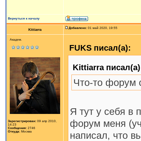
Вернуться к началу
Добавлено:
01 май 2020, 19:55
Kittiarra
Академ.
FUKS писал(а):
Kittiarra писал(а)
Что-то форум 
Я тут у себя в
форум меня (уч
Зарегистрирован:
09 апр 2010,
14:23
Сообщения:
2746
Откуда:
Москва
написал, что в