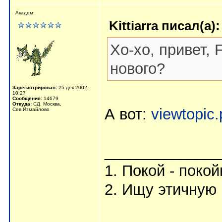
Академ.
Kittiarra писал(а):
Хо-хо, привет,
нового?
Зарегистрирован:
25 дек 2002,
10:27
Сообщения:
14679
Откуда:
СД, Москва,
А вот:
viewtopi
Сев.Измайлово
_____________
1. Покой - поко
2. Ищу этичную 