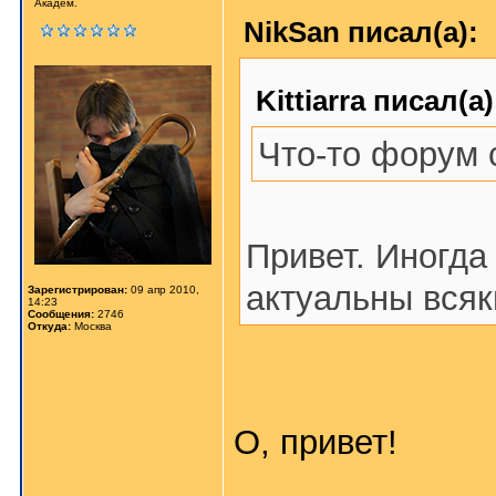
Академ.
NikSan писал(а):
Kittiarra писал(а)
Что-то форум 
Привет. Иногда
актуальны всяк
Зарегистрирован:
09 апр 2010,
14:23
Сообщения:
2746
Откуда:
Москва
О, привет!