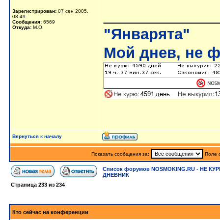
_____________
Зарегистрирован:
07 сен 2005,
08:49
Сообщения:
6569
Откуда:
М.О.
"Январята"
Мой днев, не ф
Вернуться к началу
Показать сообщения за:
Поле 
Список форумов NOSMOKING.RU - НЕ КУР
ДНЕВНИК
Страница
233
из
234
Кто сейчас на конференции