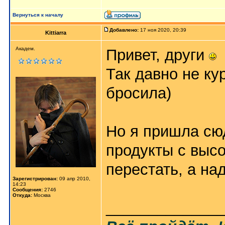
Вернуться к началу
Добавлено:
17 ноя 2020, 20:39
Kittiarra
Академ.
Привет, други
Так давно не ку
бросила)
Но я пришла сюд
продукты с высо
перестать, а н
Зарегистрирован:
09 апр 2010,
14:23
Сообщения:
2746
Откуда:
Москва
_____________