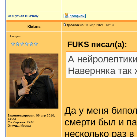
Вернуться к началу
Добавлено:
11 мар 2021, 13:13
Kittiarra
Академ.
FUKS писал(а):
А нейролептики
Наверняка так ж
Да у меня бипол
Зарегистрирован:
09 апр 2010,
смерти был и п
14:23
Сообщения:
2746
Откуда:
Москва
несколько раз в