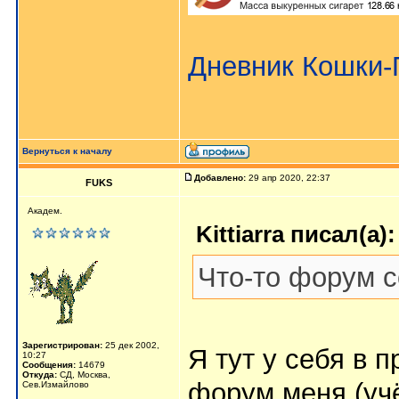
Дневник Кошки
Вернуться к началу
Добавлено:
29 апр 2020, 22:37
FUKS
Академ.
Kittiarra писал(а):
Что-то форум с
Зарегистрирован:
25 дек 2002,
Я тут у себя в 
10:27
Сообщения:
14679
Откуда:
СД, Москва,
форум меня (учё
Сев.Измайлово