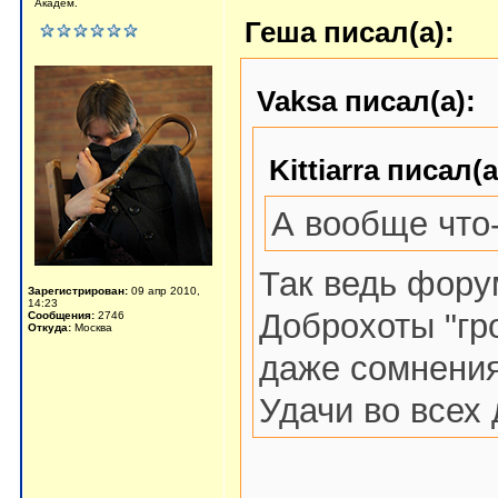
Академ.
Геша писал(а):
Vaksa писал(а):
Kittiarra писал(а
А вообще что-
Так ведь фору
Зарегистрирован:
09 апр 2010,
14:23
Доброхоты "гр
Сообщения:
2746
Откуда:
Москва
даже сомнения
Удачи во всех 