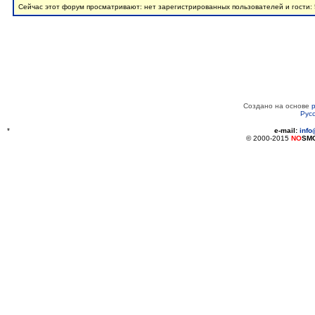
Сейчас этот форум просматривают: нет зарегистрированных пользователей и гости:
Создано на основе
Рус
*
e-mail:
inf
© 2000-2015
NO
SM