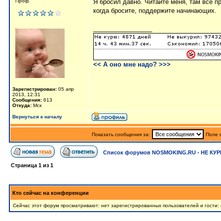
Проф.
Я бросил давно. Читайте меня, там всё пр
когда бросите, поддержите начинающих.
_________________
<< А оно мне надо? >>>
Зарегистрирован:
05 апр
2013, 12:31
Сообщения:
613
Откуда:
Мск
Вернуться к началу
Показать сообщения за:
Поле 
Список форумов NOSMOKING.RU - НЕ КУР
Страница
1
из
1
Кто сейчас на конференции
Сейчас этот форум просматривают: нет зарегистрированных пользователей и гости: