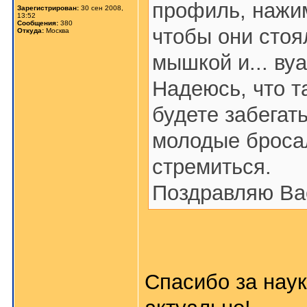
профиль, нажим
Зарегистрирован:
30 сен 2008,
13:52
Сообщения:
380
чтобы они стоя
Откуда:
Москва
мышкой и... вуал
Надеюсь, что т
будете забегать
молодые броса
стремиться.
Поздравляю Ва
Спасибо за наук