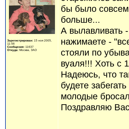
бы было совсем 
больше...
А вылавливать -
нажимаете - "вс
Зарегистрирован:
15 ноя 2005,
11:56
Сообщения:
11637
стояли по убыва
Откуда:
Москва, ЗАО
вуаля!!! Хоть с 1
Надеюсь, что та
будете забегать 
молодые бросал
Поздравляю Вас