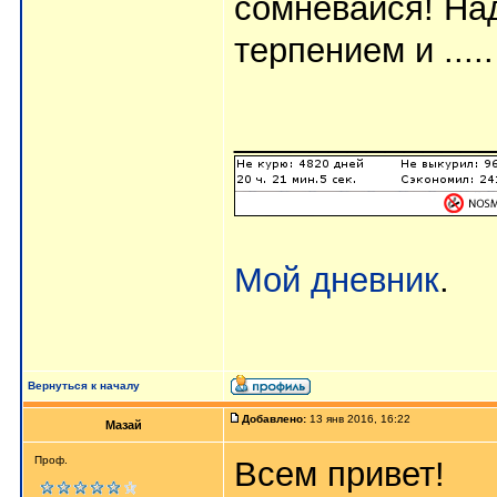
сомневайся! Над
терпением и ....
_____________
Мой дневник
.
Вернуться к началу
Добавлено:
13 янв 2016, 16:22
Мазай
Проф.
Всем привет!