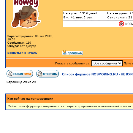
_____________
Зарегистрирован:
06 янв 2013,
10:54
Сообщения:
119
Откуда:
Кот-дИвуар
Вернуться к началу
Показать сообщения за:
Поле 
Список форумов NOSMOKING.RU - НЕ КУР
Страница
29
из
29
Кто сейчас на конференции
Сейчас этот форум просматривают: нет зарегистрированных пользователей и гости: