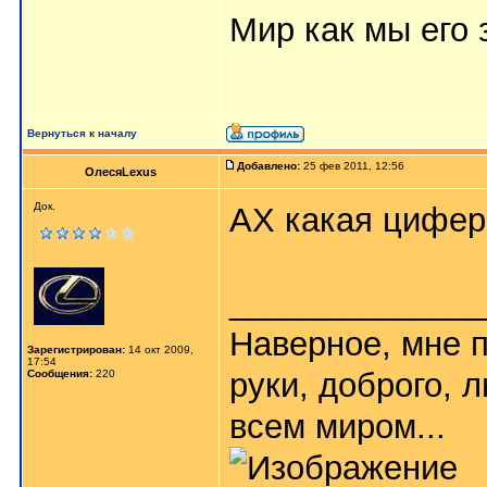
Мир как мы его з
Вернуться к началу
Добавлено:
25 фев 2011, 12:56
ОлесяLexus
Док.
АХ какая циферк
_____________
Наверное, мне п
Зарегистрирован:
14 окт 2009,
17:54
руки, доброго, 
Сообщения:
220
всем миром...