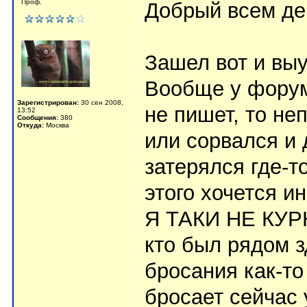
Проф.
Добрый всем де
Зашел вот и выу
Вообще у форума
Зарегистрирован:
30 сен 2008,
не пишет, то не
13:52
Сообщения:
380
Откуда:
Москва
или сорвался и 
затерялся где-т
этого хочется и
Я ТАКИ НЕ КУРЮ!
кто был рядом 
бросания как-то
бросает сейчас 