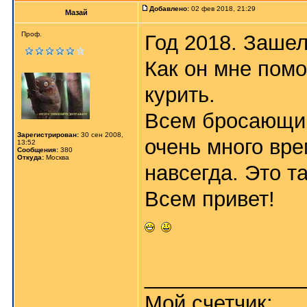
Добавлено:
02 фев 2018, 21:29
Мазай
Проф.
Год 2018. Зашел
Как он мне помо
курить.
Всем бросающим 
Зарегистрирован:
30 сен 2008,
очень много вре
13:52
Сообщения:
380
Откуда:
Москва
навсегда. Это та
Всем привет!
_____________
Мой счетчик: