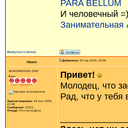
PARA BELLUM
И человечный =
Занимательная 
Вернуться к началу
Добавлено:
26 апр 2010, 18:59
Vikarte
Mr.NOSMOKING 2008
Привет!
Молодец, что за
Рад, что у тебя
Зарегистрирован:
18 июн 2008,
22:48
Сообщения:
10321
Откуда:
Ростов-на-Дону
_____________