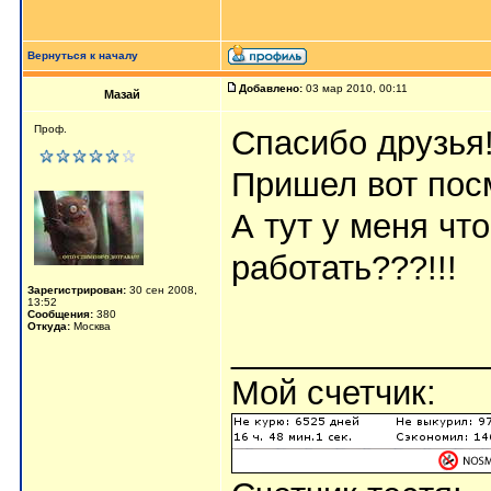
Вернуться к началу
Добавлено:
03 мар 2010, 00:11
Мазай
Проф.
Спасибо друзья!
Пришел вот посм
А тут у меня чт
работать???!!!
Зарегистрирован:
30 сен 2008,
13:52
Сообщения:
380
Откуда:
Москва
_____________
Мой счетчик: