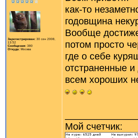
как-то незаметн
годовщина некур
Вообще достижен
Зарегистрирован:
30 сен 2008,
потом просто ч
13:52
Сообщения:
380
Откуда:
Москва
где о себе кур
отстраненные и
всем хороших н
_____________
Мой счетчик: