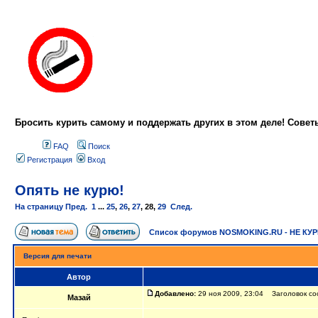
Бросить курить самому и поддержать других в этом деле! Сове
FAQ
Поиск
Регистрация
Вход
Опять не курю!
На страницу
Пред.
1
...
25
,
26
,
27
,
28
,
29
След.
Список форумов NOSMOKING.RU - НЕ КУ
Версия для печати
Автор
Добавлено:
29 ноя 2009, 23:04 Заголовок со
Мазай