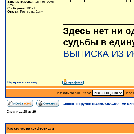
Зарегистрирован:
18 июн 2008,
22:48
Сообщения:
10321
Откуда:
Ростов-на-Дону
_____________
Здесь нет ни 
судьбы в еди
ВЫПИСКА ИЗ 
Вернуться к началу
Показать сообщения за:
Поле 
Список форумов NOSMOKING.RU - НЕ КУР
Страница
28
из
29
Кто сейчас на конференции