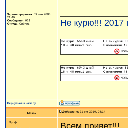
_____________
Зарегистрирован:
09 сен 2008,
21:40
Не курю!!! 2017 г
Сообщения:
662
Откуда:
Сибирь
Вернуться к началу
Добавлено:
21 окт 2010, 08:14
Мазай
Проф.
Всем привет!!!