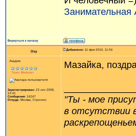
И человечный =
Занимательная 
Вернуться к началу
Добавлено:
11 фев 2010, 11:54
Oxy
Aкaдeм.
Мазайка, поздр
_____________
Зарегистрирован:
23 сен 2008,
13:41
"Ты - мое прис
Сообщения:
14247
Откуда:
Москва, Строгино
в отсутствии в
раскрепощеньем 