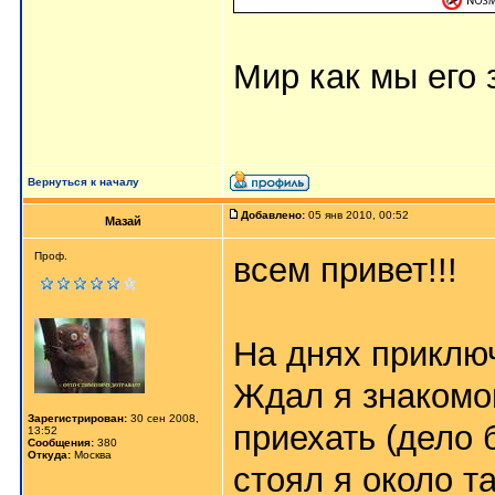
Мир как мы его з
Вернуться к началу
Добавлено:
05 янв 2010, 00:52
Мазай
Проф.
всем привет!!!
На днях приключ
Ждал я знакомог
Зарегистрирован:
30 сен 2008,
приехать (дело 
13:52
Сообщения:
380
Откуда:
Москва
стоял я около т