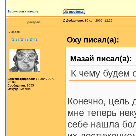
Вернуться к началу
Добавлено:
30 сен 2009, 12:39
parapan
Академ.
Oxy писал(а):
Мазай писал(а):
К чему будем с
Зарегистрирован:
13 авг 2007,
22:04
Сообщения:
1055
Откуда:
Москва
Конечно, цель 
мне теперь нек
себе нашла бо
их достижение