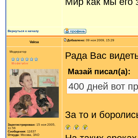
Мир как мы его з
Вернуться к началу
Добавлено:
09 ноя 2009, 15:29
Vaksa
Модератор
Рада Вас видеть
Мазай писал(а):
400 дней вот пр
За то и боролис
Зарегистрирован:
15 ноя 2005,
11:56
Сообщения:
11637
Откуда:
Москва, ЗАО