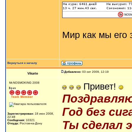
Мир как мы его з
Вернуться к началу
Добавлено:
03 окт 2009, 12:19
Vikarte
Mr.NOSMOKING 2008
Привет!
Поздравляю
Год без сиг
Зарегистрирован:
18 июн 2008,
22:48
Сообщения:
10321
Ты сделал 
Откуда:
Ростов-на-Дону