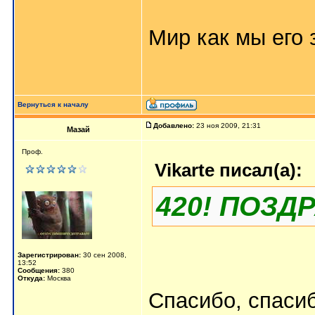
Мир как мы его з
Вернуться к началу
Добавлено:
23 ноя 2009, 21:31
Мазай
Проф.
Vikarte писал(а):
420! ПОЗД
Зарегистрирован:
30 сен 2008,
13:52
Сообщения:
380
Откуда:
Москва
Спасибо, спасиб