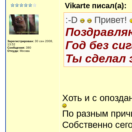
Vikarte писал(а):
:-D
Привет!
Поздравляю
Год без си
Зарегистрирован:
30 сен 2008,
13:52
Сообщения:
380
Откуда:
Москва
Ты сделал 
Хоть и с опозда
По разным прич
Собственно сег