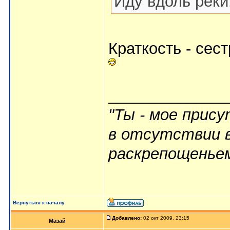
Иду вдоль реки.
Краткость - сес
_____________
"Ты - мое прис
в отсутствии в
раскрепощеньем 
Вернуться к началу
Добавлено:
02 окт 2009, 23:15
Мазай