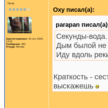
Проф.
Oxy писал(а):
parapan писал(а)
Секунды-вода.
Зарегистрирован:
30 сен 2008,
13:52
Дым былой не 
Сообщения:
380
Откуда:
Москва
Иду вдоль реки
Краткость - сес
выскажешь