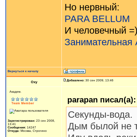
Но нервный:
PARA BELLUM
И человечный =
Занимательная 
Вернуться к началу
Добавлено:
30 сен 2009, 13:46
Oxy
Aкaдeм.
parapan писал(а):
Секунды-вода.
Зарегистрирован:
23 сен 2008,
Дым былой не 
13:41
Сообщения:
14247
Откуда:
Москва, Строгино