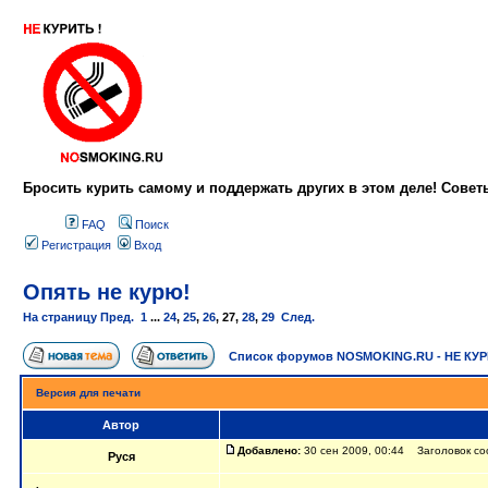
Бросить курить самому и поддержать других в этом деле! Сове
FAQ
Поиск
Регистрация
Вход
Опять не курю!
На страницу
Пред.
1
...
24
,
25
,
26
,
27
,
28
,
29
След.
Список форумов NOSMOKING.RU - НЕ КУ
Версия для печати
Автор
Добавлено:
30 сен 2009, 00:44 Заголовок со
Руся