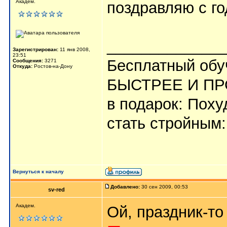
Академ.
поздравляю с го
_____________
Зарегистрирован:
11 янв 2008,
23:51
Бесплатный обу
Сообщения:
3271
Откуда:
Ростов-на-Дону
БЫСТРЕЕ И ПР
в подарок: Поху
стать стройным
Вернуться к началу
Добавлено:
30 сен 2009, 00:53
sv-red
Академ.
Ой, праздник-то ка