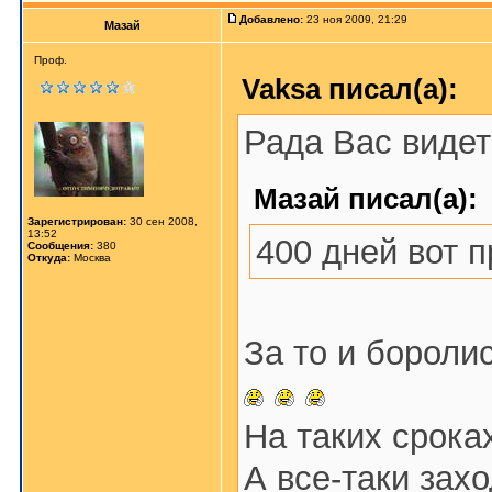
Добавлено:
23 ноя 2009, 21:29
Мазай
Проф.
Vaksa писал(а):
Рада Вас видет
Мазай писал(а):
Зарегистрирован:
30 сен 2008,
13:52
400 дней вот п
Сообщения:
380
Откуда:
Москва
За то и боролис
На таких срока
А все-таки захо