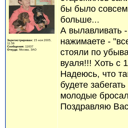
бы было совсем 
больше...
А вылавливать -
нажимаете - "вс
Зарегистрирован:
15 ноя 2005,
11:56
Сообщения:
11637
стояли по убыва
Откуда:
Москва, ЗАО
вуаля!!! Хоть с 1
Надеюсь, что та
будете забегать 
молодые бросал
Поздравляю Вас