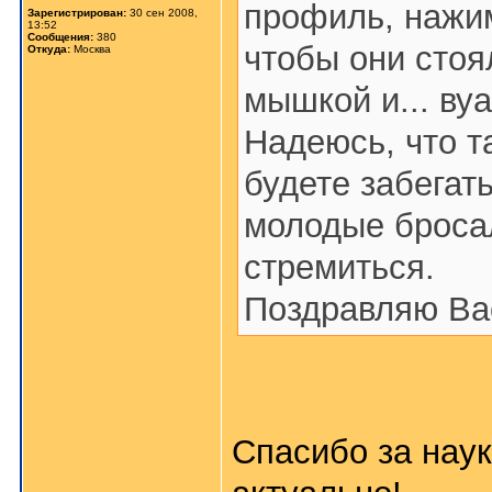
профиль, нажим
Зарегистрирован:
30 сен 2008,
13:52
Сообщения:
380
чтобы они стоя
Откуда:
Москва
мышкой и... вуал
Надеюсь, что т
будете забегать
молодые броса
стремиться.
Поздравляю Ва
Спасибо за наук