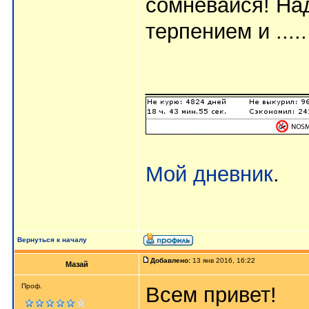
сомневайся! Над
терпением и ....
_____________
Мой дневник
.
Вернуться к началу
Добавлено:
13 янв 2016, 16:22
Мазай
Проф.
Всем привет!