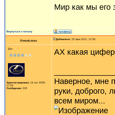
Мир как мы его з
Вернуться к началу
Добавлено:
25 фев 2011, 12:56
ОлесяLexus
Док.
АХ какая циферк
_____________
Наверное, мне п
Зарегистрирован:
14 окт 2009,
17:54
руки, доброго, 
Сообщения:
220
всем миром...