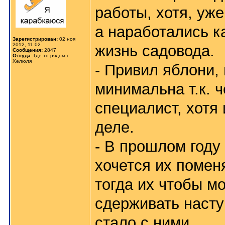
работы, хотя, уже
а наработались к
Зарегистрирован:
02 ноя
2012, 11:02
жизнь садовода.
Сообщения:
2847
Откуда:
Где-то рядом с
Хелюля
- Привил яблони,
минимальна т.к. ч
специалист, хотя
деле.
- В прошлом году 
хочется их поменя
тогда их чтобы м
сдерживать насту
стало с ними...