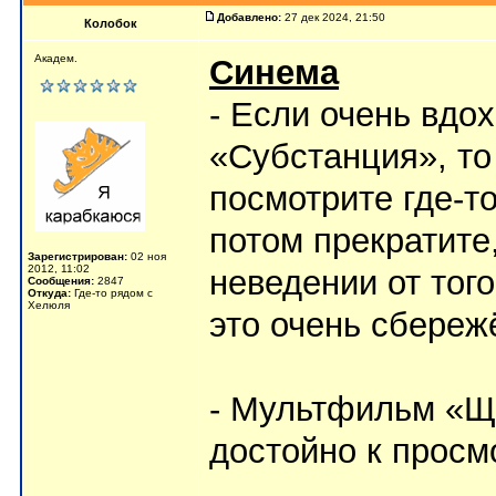
Добавлено:
27 дек 2024, 21:50
Колобок
Академ.
Синема
- Если очень вдо
«Субстанция», то
посмотрите где-т
потом прекратите
Зарегистрирован:
02 ноя
2012, 11:02
неведении от того
Сообщения:
2847
Откуда:
Где-то рядом с
Хелюля
это очень сбереж
- Мультфильм «Щ
достойно к просмо