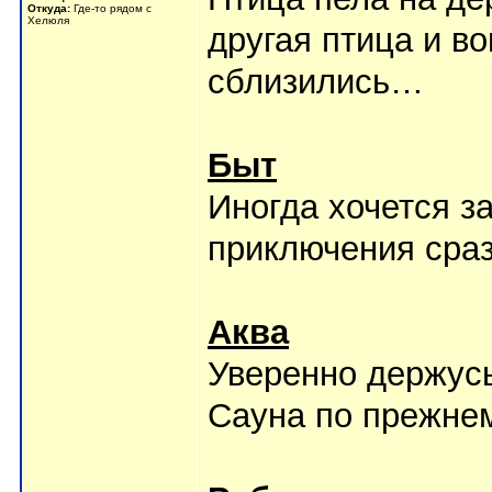
Откуда:
Где-то рядом с
Хелюля
другая птица и в
сблизились…
Быт
Иногда хочется з
приключения сра
Аква
Уверенно держусь
Сауна по прежнем