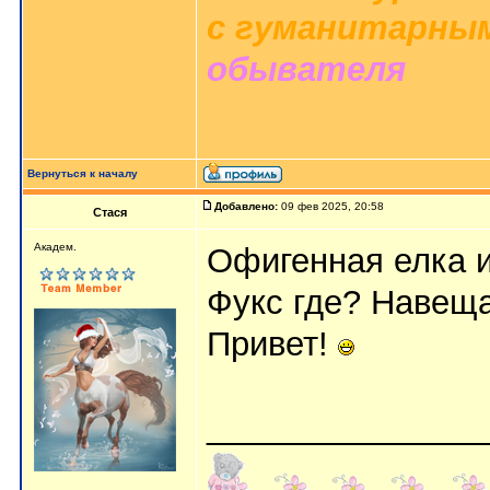
с гуманитарным
обывателя
Вернуться к началу
Добавлено:
09 фев 2025, 20:58
Стася
Aкaдeм.
Офигенная елка 
Фукс где? Навещ
Привет!
_______________