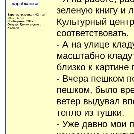
зеленую книгу и 
Зарегистрирован:
02 ноя
2012, 11:02
Культурный центр
Сообщения:
2847
Откуда:
Где-то рядом с
Хелюля
соответствовать.
- А на улице клад
масштабно кладут
близко к картине
- Вчера пешком п
пешком, было вре
ветер выдувал вп
тепло из тушки.
- Уже давно мои