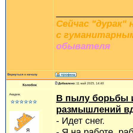
_______________
Сейчас "дурак" 
с гуманитарным
обывателя
Вернуться к началу
Добавлено:
11 май 2025, 14:40
Колобок
Академ.
В пылу борьбы 
размышлений вд
- Идет снег.
- Я на работе, р