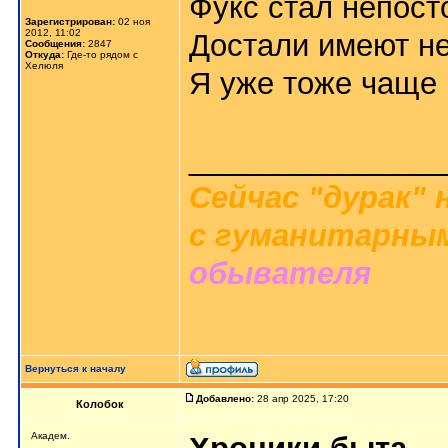
Фукс стал непост
Зарегистрирован:
02 ноя
2012, 11:02
Достали имеют не
Сообщения:
2847
Откуда:
Где-то рядом с
Хелюля
Я уже тоже чаще
_______________
Сейчас "дурак" 
с гуманитарным
обывателя
Вернуться к началу
Добавлено:
28 апр 2025, 17:20
Колобок
Академ.