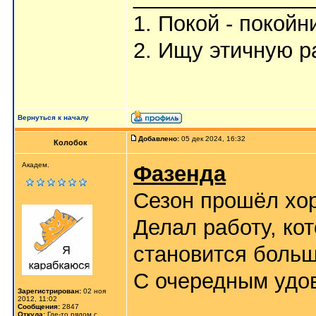
1. Покой - покойн
2. Ищу этичную р
Вернуться к началу
Добавлено:
05 дек 2024, 16:32
Колобок
Академ.
Фазенда
Сезон прошёл хор
Делал работу, кот
становится больш
С очередным удов
Зарегистрирован:
02 ноя
2012, 11:02
Сообщения:
2847
Откуда:
Где-то рядом с