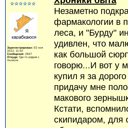
Хроники быта
Незаметно подкра
фармакологии в п
леса, и "Бурду" и
удивлен, что мал
Зарегистрирован:
02 ноя
2012, 11:02
как большой сюрп
Сообщения:
2847
Откуда:
Где-то рядом с
Хелюля
говорю...И вот у 
купил я за дорого
придачу мне поло
макового зернышк
Кстати, вспомнил
скипидаром, для 