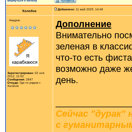
Вернуться к началу
Добавлено:
11 май 2025, 14:46
Колобок
Академ.
Дополнение
Внимательно посм
зеленая в класси
что-то есть фист
возможно даже же
Зарегистрирован:
02 ноя
2012, 11:02
день.
Сообщения:
2847
Откуда:
Где-то рядом с
Хелюля
_______________
Сейчас "дурак" 
с гуманитарным