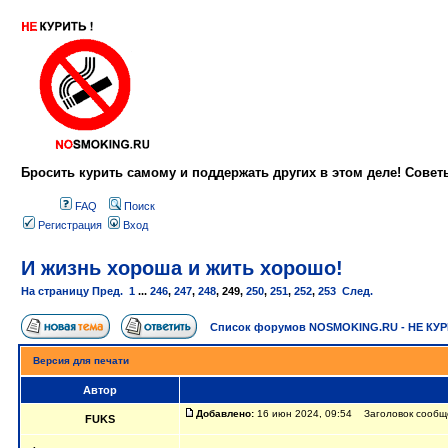
Бросить курить самому и поддержать других в этом деле! Сове
FAQ
Поиск
Регистрация
Вход
И жизнь хороша и жить хорошо!
На страницу
Пред.
1
...
246
,
247
,
248
,
249
,
250
,
251
,
252
,
253
След.
Список форумов NOSMOKING.RU - НЕ КУ
Версия для печати
Автор
Добавлено:
16 июн 2024, 09:54 Заголовок сообще
FUKS