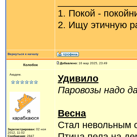
_______________
1. Покой - покойн
2. Ищу этичную р
Вернуться к началу
Добавлено:
16 мар 2025, 23:49
Колобок
Академ.
Удивило
Паровозы надо д
Весна
Стал невольным 
Зарегистрирован:
02 ноя
2012, 11:02
Птица пела на де
Сообщения:
2847