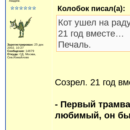
Академ.
Колобок писал(а):
Кот ушел на рад
21 год вместе…
Печаль.
Зарегистрирован:
25 дек
2002, 10:27
Сообщения:
14679
Откуда:
СД, Москва,
Сев.Измайлово
Созрел. 21 год вм
- Первый трамв
любимый, он бы