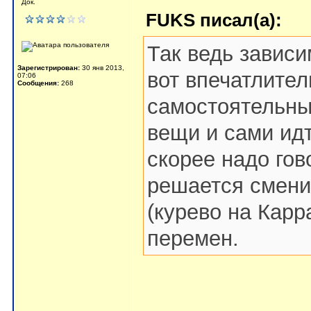
Док.
FUKS писал(а):
Так ведь зависи
Зарегистрирован:
30 янв 2013,
вот впечатлител
07:06
Сообщения:
268
самостоятельны
вещи и сами идт
скорее надо гов
решается сменит
(курево на Карра
перемен.