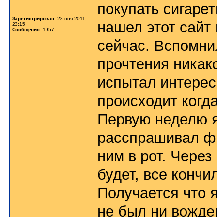
покупать сигарет
Зарегистрирован:
28 ноя 2011,
нашел этот сайт 
23:15
Сообщения:
1957
сейчас. Вспомни
прочтения никако
испытал интерес 
происходит когд
Первую неделю я
расспрашивал фо
ним в рот. Через
будет, все кончи
Получается что я
не был ни вожде