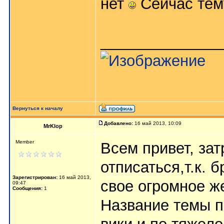
нет
Сейчас тем
______________
Вернуться к началу
Добавлено:
16 май 2013, 10:09
MrKlop
Member
Всем привет, за
отписаться,т.к. 
Зарегистрирован:
16 май 2013,
свое огромное ж
09:47
Сообщения:
1
Название темы п