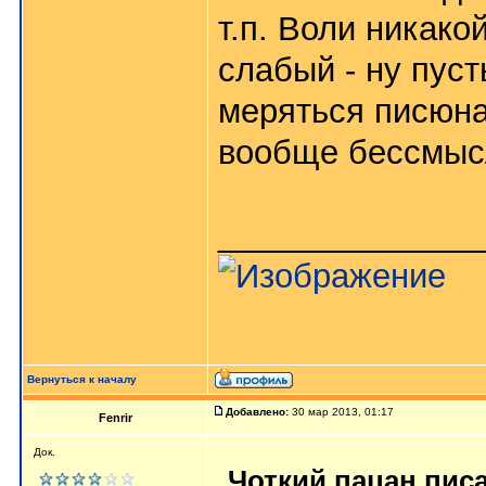
т.п. Воли никако
слабый - ну пуст
меряться писюна
вообще бессмысл
______________
Вернуться к началу
Добавлено:
30 мар 2013, 01:17
Fenrir
Док.
Чоткий пацан писа