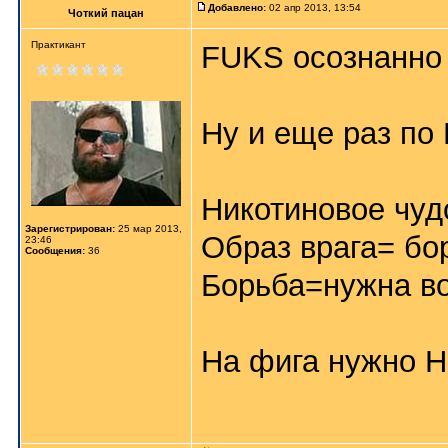
Добавлено:
02 апр 2013, 13:54
Чоткий пацан
Практикант
FUKS осознанно 
Ну и еще раз по 
Никотиновое чуд
Зарегистрирован:
25 мар 2013,
Образ врага= бо
23:46
Сообщения:
36
Борьба=нужна во
На фига нужно 