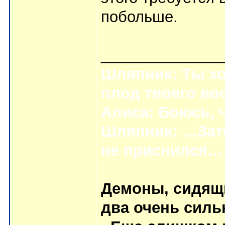
побольше.
______________
Шляпник: Ты хо
плод твоего в
Алиса: Боюсь, 
Шляпник: …Зат
не приснился…
Демоны, сидящи
два очень силь