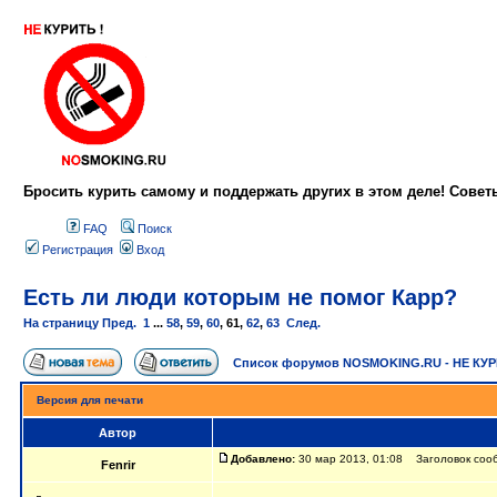
Бросить курить самому и поддержать других в этом деле! Сове
FAQ
Поиск
Регистрация
Вход
Есть ли люди которым не помог Карр?
На страницу
Пред.
1
...
58
,
59
,
60
,
61
,
62
,
63
След.
Список форумов NOSMOKING.RU - НЕ КУ
Версия для печати
Автор
Добавлено:
30 мар 2013, 01:08 Заголовок сооб
Fenrir