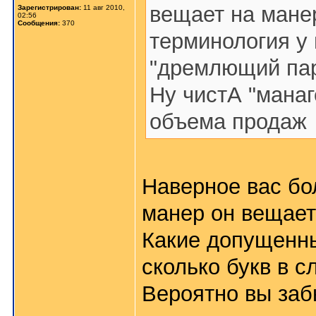
вещает на мане
Зарегистрирован:
11 авг 2010,
02:56
Сообщения:
370
терминология у 
"дремлющий парт
Ну чистА "манаг
объема продаж
Наверное вас бо
манер он вещае
Какие допущенны
сколько букв в с
Вероятно вы заб