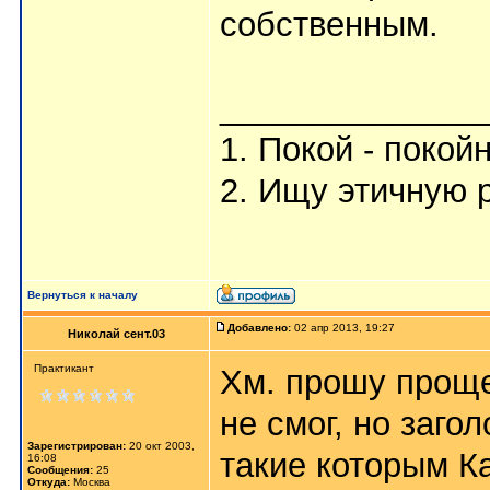
собственным.
______________
1. Покой - покой
2. Ищу этичную 
Вернуться к началу
Добавлено:
02 апр 2013, 19:27
Николай сент.03
Практикант
Хм. прошу проще
не смог, но загол
Зарегистрирован:
20 окт 2003,
такие которым К
16:08
Сообщения:
25
Откуда:
Москва