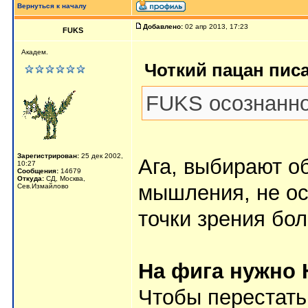
Вернуться к началу
Добавлено:
02 апр 2013, 17:23
FUKS
Академ.
Чоткий пацан писа
FUKS осознанно
Зарегистрирован:
25 дек 2002,
Ага, выбирают о
10:27
Сообщения:
14679
Откуда:
СД, Москва,
мышления, не осо
Сев.Измайлово
точки зрения бол
На фига нужно
Чтобы перестать