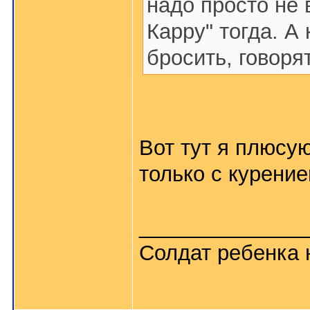
надо просто не 
Карру" тогда. А
бросить, говоря
Вот тут я плюсую
только с курение
______________
Солдат ребенка 