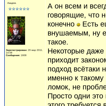
Академ.
А он всем и всег
говорящие, что н
конечно
Есть ещ
внушаемым, ну ещ
такое.
Некоторые даже б
Зарегистрирован:
26 мар 2011,
14:58
Сообщения:
1608
приходит законо
подход всётаки 
именно к такому 
ломок, не пробл
Просто одни это 
этого требуется 