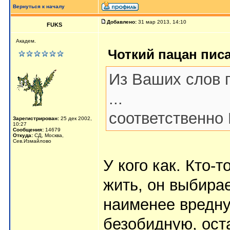
Вернуться к началу
Добавлено:
31 мар 2013, 14:10
FUKS
Академ.
Чоткий пацан писа
Из Ваших слов 
...
соответственно
Зарегистрирован:
25 дек 2002,
10:27
Сообщения:
14679
Откуда:
СД, Москва,
Сев.Измайлово
У кого как. Кто-
жить, он выбира
наименее вредн
безобидную, ост