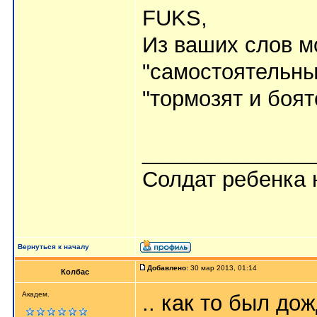
FUKS,
Из ваших слов м
"самостоятельны
"тормозят и боя
______________
Солдат ребенка 
Вернуться к началу
Добавлено:
30 мар 2013, 01:14
Колбас
Академ.
.. как то был до