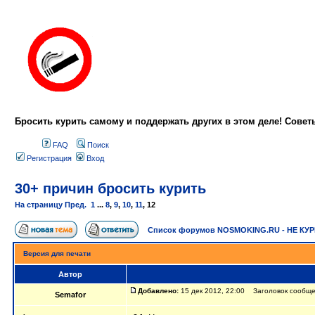
Бросить курить самому и поддержать других в этом деле! Сове
FAQ
Поиск
Регистрация
Вход
30+ причин бросить курить
На страницу
Пред.
1
...
8
,
9
,
10
,
11
,
12
Список форумов NOSMOKING.RU - НЕ КУ
Версия для печати
Автор
Добавлено:
15 дек 2012, 22:00 Заголовок сообще
Semafor