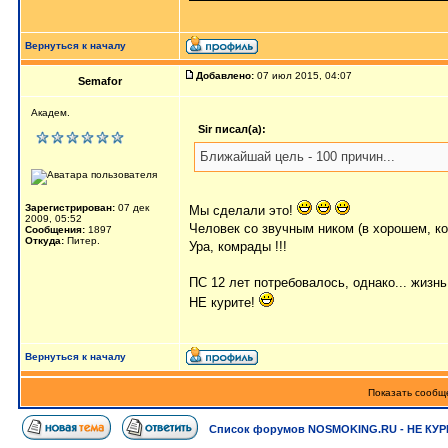
Вернуться к началу
Добавлено:
07 июл 2015, 04:07
Semafor
Академ.
Sir писал(а):
Ближайшай цель - 100 причин...
Зарегистрирован:
07 дек
Мы сделали это!
2009, 05:52
Человек со звучным ником (в хорошем, к
Сообщения:
1897
Откуда:
Питер.
Ура, комрады !!!
ПС 12 лет потребовалось, однако... жизнь 
НЕ курите!
Вернуться к началу
Показать сообще
Список форумов NOSMOKING.RU - НЕ КУР