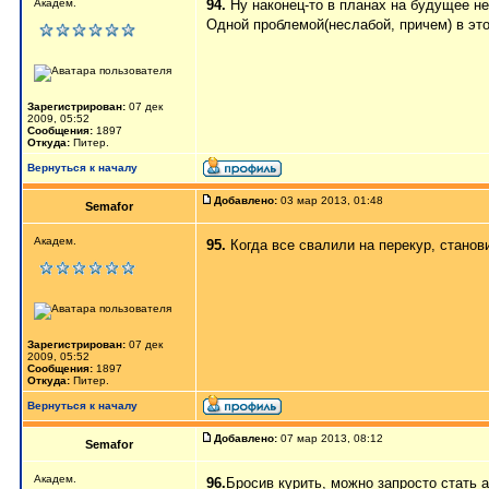
Академ.
94.
Ну наконец-то в планах на будущее не 
Одной проблемой(неслабой, причем) в эт
Зарегистрирован:
07 дек
2009, 05:52
Сообщения:
1897
Откуда:
Питер.
Вернуться к началу
Добавлено:
03 мар 2013, 01:48
Semafor
Академ.
95.
Когда все свалили на перекур, станов
Зарегистрирован:
07 дек
2009, 05:52
Сообщения:
1897
Откуда:
Питер.
Вернуться к началу
Добавлено:
07 мар 2013, 08:12
Semafor
Академ.
96.
Бросив курить, можно запросто ст