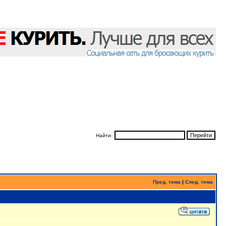
Найти:
Пред. тема
|
След. тема