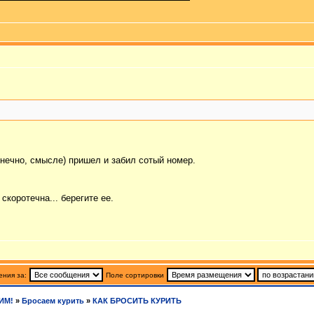
онечно, смысле) пришел и забил сотый номер.
скоротечна... берегите ее.
ния за:
Поле сортировки
ИМ!
»
Бросаем курить
»
КАК БРОСИТЬ КУРИТЬ