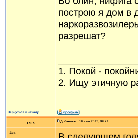
Во блин, нифига с
построю я дом в 
наркоразвозилеры
разрешат?
_______________
1. Покой - покойн
2. Ищу этичную р
Вернуться к началу
Добавлено:
19 июн 2013, 09:21
Гена
Док.
В следующем году