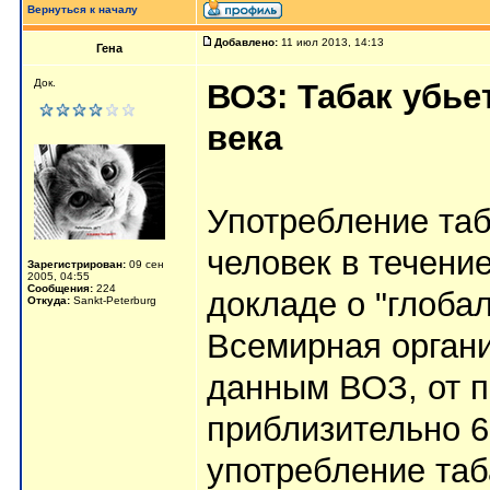
Вернуться к началу
Добавлено:
11 июл 2013, 14:13
Гена
Док.
ВОЗ: Табак убье
века
Употребление таб
человек в течение
Зарегистрирован:
09 сен
2005, 04:55
Сообщения:
224
докладе о "глоба
Откуда:
Sankt-Peterburg
Всемирная органи
данным ВОЗ, от п
приблизительно 6 
употребление таб