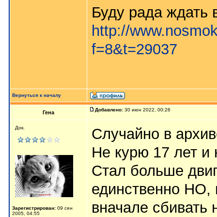
Буду рада ждать в
http://www.nosmok
f=8&t=29037
Вернуться к началу
Добавлено:
30 июн 2022, 00:26
Гена
Док.
Случайно в архив
Не курю 17 лет и 
Стал больше двиг
единственно НО,
вначале сбивать 
Зарегистрирован:
09 сен
2005, 04:55