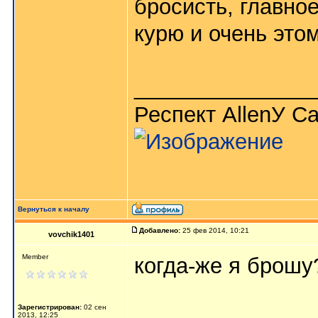
бросисть, главное
курю и очень этом
_______________
Респект AllenУ C
Вернуться к началу
Добавлено:
25 фев 2014, 10:21
vovchik1401
Member
когда-же я брош
Зарегистрирован:
02 сен
2013, 12:25