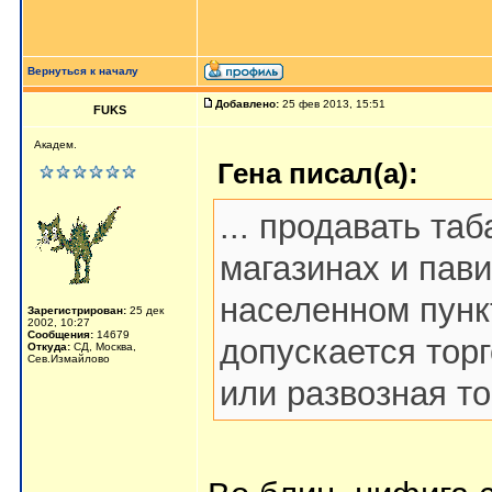
Вернуться к началу
Добавлено:
25 фев 2013, 15:51
FUKS
Академ.
Гена писал(а):
... продавать та
магазинах и пави
населенном пунк
Зарегистрирован:
25 дек
2002, 10:27
Сообщения:
14679
допускается торг
Откуда:
СД, Москва,
Сев.Измайлово
или развозная то