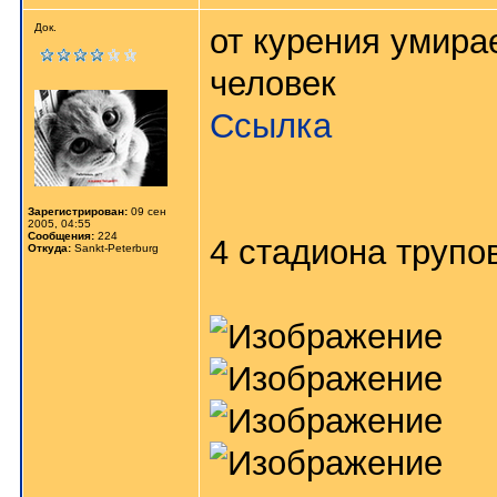
Док.
от курения умира
человек
Ссылка
Зарегистрирован:
09 сен
2005, 04:55
Сообщения:
224
4 стадиона трупов
Откуда:
Sankt-Peterburg