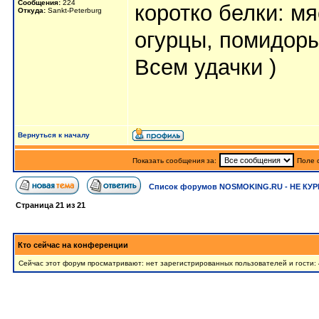
Сообщения:
224
коротко белки: мя
Откуда:
Sankt-Peterburg
огурцы, помидоры 
Всем удачки )
Вернуться к началу
Показать сообщения за:
Поле 
Список форумов NOSMOKING.RU - НЕ КУР
Страница
21
из
21
Кто сейчас на конференции
Сейчас этот форум просматривают: нет зарегистрированных пользователей и гости: 