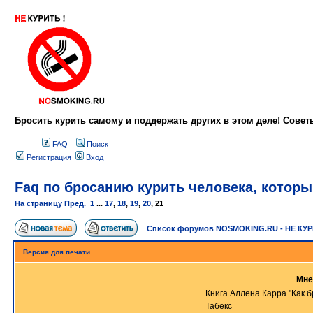
Бросить курить самому и поддержать других в этом деле! Сове
FAQ
Поиск
Регистрация
Вход
Faq по бросанию курить человека, котор
На страницу
Пред.
1
...
17
,
18
,
19
,
20
,
21
Список форумов NOSMOKING.RU - НЕ КУ
Версия для печати
Мне
Книга Аллена Карра "Как б
Табекс