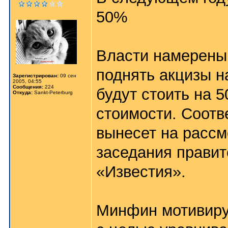
50%
Власти намерены
поднять акцизы н
Зарегистрирован:
09 сен
2005, 04:55
Сообщения:
224
будут стоить на 
Откуда:
Sankt-Peterburg
стоимости. Соот
вынесет на рассм
заседания правит
«Известия».
Минфин мотивиру