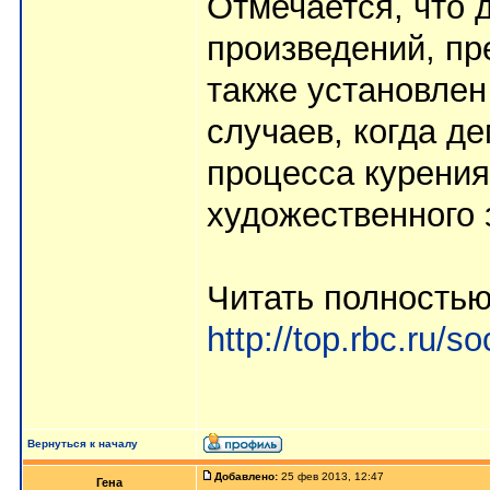
Отмечается, что 
произведений, пр
также установлен
случаев, когда д
процесса курени
художественного 
Читать полностью
http://top.rbc.ru/
Вернуться к началу
Добавлено:
25 фев 2013, 12:47
Гена