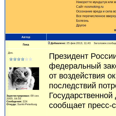
Никоретте мундштук или ж
Сайт nosmoking.ru
Осознание вреда и сила в
Все перечисленное вверху
Болезнь
Другое
В
Автор
Добавлено:
25 фев 2013, 11:43 Заголовок сообщен
Гена
Док.
Президент Росси
федеральный зако
от воздействия о
последствий потр
Государственной
Зарегистрирован:
09 сен
2005, 04:55
Сообщения:
224
сообщает пресс-
Откуда:
Sankt-Peterburg