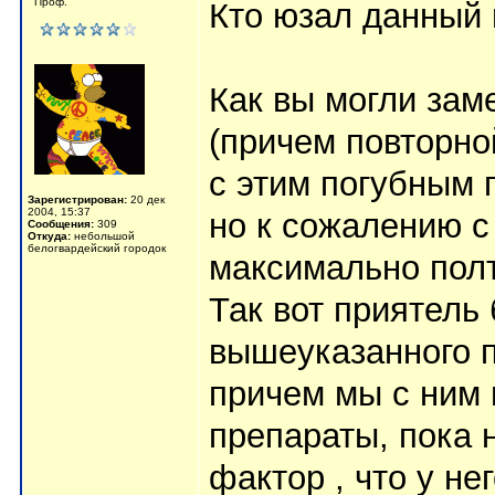
Проф.
Кто юзал данный
Как вы могли зам
(причем повторно
с этим погубным 
Зарегистрирован:
20 дек
2004, 15:37
но к сожалению с
Сообщения:
309
Откуда:
небольшой
белогвардейский городок
максимально полто
Так вот приятель
вышеуказанного п
причем мы с ним 
препараты, пока 
фактор , что у не