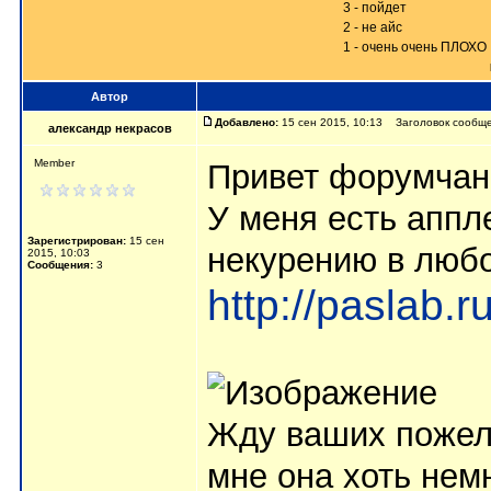
3 - пойдет
2 - не айс
1 - очень очень ПЛОХО
Автор
Добавлено:
15 сен 2015, 10:13 Заголовок сообще
александр некрасов
Member
Привет форумчане
У меня есть аппл
Зарегистрирован:
15 сен
некурению в люб
2015, 10:03
Сообщения:
3
http://paslab.
Жду ваших пожел
мне она хоть нем