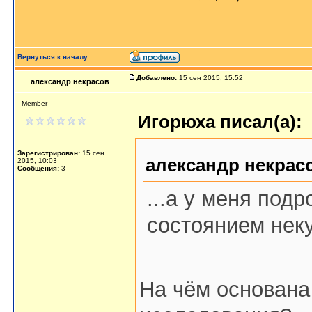
Вернуться к началу
Добавлено:
15 сен 2015, 15:52
александр некрасов
Member
Игорюха писал(а):
Зарегистрирован:
15 сен
александр некрасо
2015, 10:03
Сообщения:
3
...а у меня под
состоянием нек
На чём основана