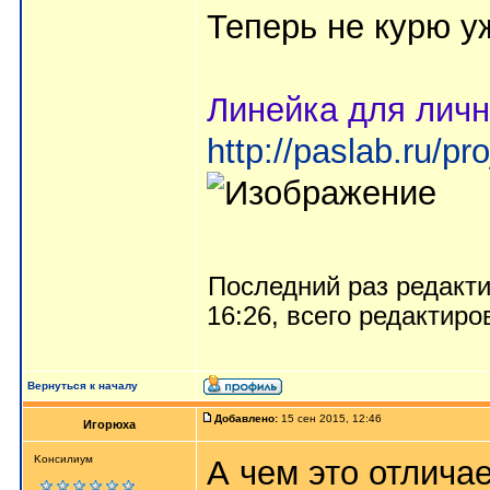
Теперь не курю у
Линейка для личн
http://paslab.ru/p
Последний раз редакт
16:26, всего редактиро
Вернуться к началу
Добавлено:
15 сен 2015, 12:46
Игорюха
Kонсилиум
А чем это отлича