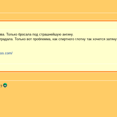
ива. Только бросала под страшнейшую ангину.
радала. Только вот проблемма, как спиртного глотну так хочется затяну
pass.com/
я?