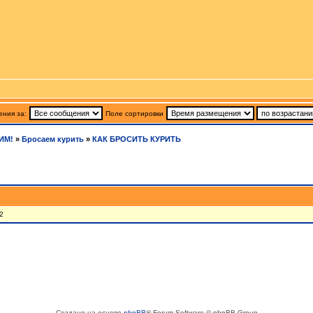
ния за:
Поле сортировки
ИМ!
»
Бросаем курить
»
КАК БРОСИТЬ КУРИТЬ
2
Создано на основе
phpBB
® Forum Software © phpBB Group