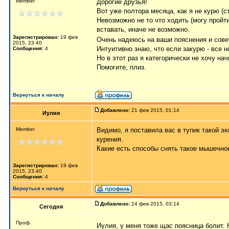
Member
Дорогие друзья!
Вот уже полтора месяца, как я не курю (с
Невозможно не то что ходить (могу пройт
вставать, иначе не возможно.
Зарегистрирован:
19 фев
Очень надеюсь на ваши пояснения и сов
2015, 23:40
Интуитивно знаю, что если закурю - все н
Сообщения:
4
Но в этот раз я категорически не хочу на
Помогите, плиз.
Вернуться к началу
Добавлено:
21 фев 2015, 01:14
Иулия
Member
Видимо, я поставила вас в тупик такой
курения.
Какие есть способы снять такое мышечное
Зарегистрирован:
19 фев
2015, 23:40
Сообщения:
4
Вернуться к началу
Добавлено:
24 фев 2015, 03:14
Сегодня
Проф.
Иулия, у меня тоже щас поясница болит. 