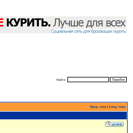
Найти:
Пред. тема
|
След. тема