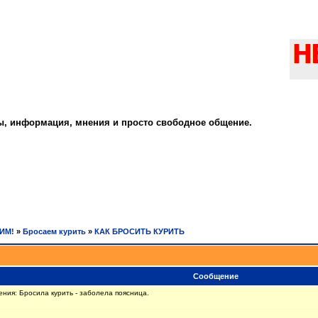
ты, информация, мнения и просто свободное общение.
РИМ!
»
Бросаем курить
»
КАК БРОСИТЬ КУРИТЬ
Сообщение
ия: Бросила курить - заболела поясница.