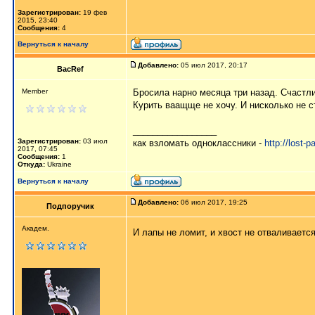
Зарегистрирован:
19 фев
2015, 23:40
Сообщения:
4
Вернуться к началу
Добавлено:
05 июл 2017, 20:17
BacRef
Member
Бросила нарно месяца три назад. Счастл
Курить ваащще не хочу. И нисколько не ст
_________________
Зарегистрирован:
03 июл
как взломать одноклассники -
http://lost-
2017, 07:45
Сообщения:
1
Откуда:
Ukraine
Вернуться к началу
Добавлено:
06 июл 2017, 19:25
Подпоручик
Академ.
И лапы не ломит, и хвост не отваливаетс