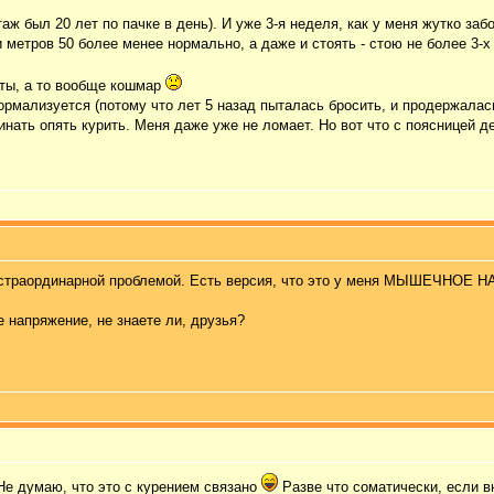
таж был 20 лет по пачке в день). И уже 3-я неделя, как у меня жутко заб
и метров 50 более менее нормально, а даже и стоять - стою не более 3-
еты, а то вообще кошмар
ормализуется (потому что лет 5 назад пыталась бросить, и продержалась
чинать опять курить. Меня даже уже не ломает. Но вот что с поясницей д
 экстраординарной проблемой. Есть версия, что это у меня МЫШЕЧНОЕ 
 напряжение, не знаете ли, друзья?
Не думаю, что это с курением связано
Разве что соматически, если вн