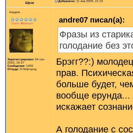
Добавлено:
11 янв 2005, 21:10
Шрэк
Aкaдeм.
andre07 писал(а):
Фразы из старик
голодание без эт
Брэгг??:) молодец
Зарегистрирован:
04 сен
2003, 16:37
Сообщения:
1400
Откуда:
Н.Новгород
прав. Психическа
больше будет, че
вообще ерунда...
искажает сознани
А голодание с соск