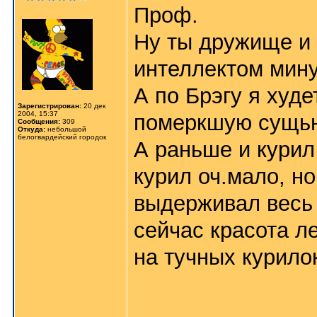
Проф.
Ну ты дружище и 
интеллектом мин
А по Брэгу я худе
Зарегистрирован:
20 дек
2004, 15:37
померкшую сущьно
Сообщения:
309
Откуда:
небольшой
белогвардейский городок
А раньше и курил
курил оч.мало, но
выдерживал весь 
сейчас красота л
на тучных курило
_______________