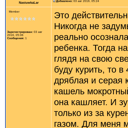
Добавлено:
03 авг 2016, 05:24
NastuwkaLar
Member
Это действительно
Никогда не задум
Зарегистрирован:
03 авг
реально осознала
2016, 05:06
Сообщения:
1
ребенка. Тогда н
глядя на свою св
буду курить, то в
дряблая и серая 
кашель мокротный
она кашляет. И зу
только из за кур
газом. Для меня 