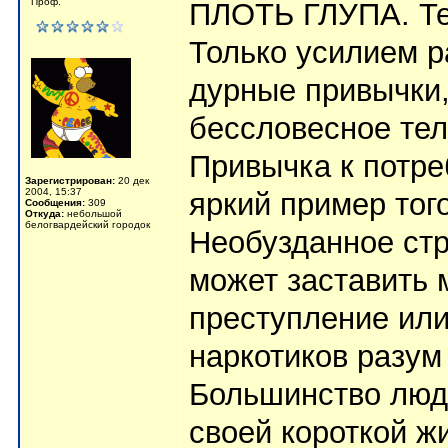
Проф.
ПЛОТЬ ГЛУПА. Тел
Только усилием р
дурные привычки,
бессловесное тел
Привычка к потре
Зарегистрирован:
20 дек
2004, 15:37
яркий пример того
Сообщения:
309
Откуда:
небольшой
белогвардейский городок
Необузданное стр
может заставить 
преступление или
наркотиков разум
Большинство люде
своей короткой ж