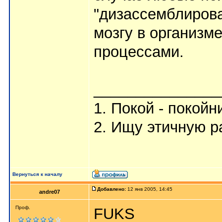
"дизассемблирова
мозгу в организм
процессами.
_______________
1. Покой - покойн
2. Ищу этичную р
Вернуться к началу
Добавлено:
12 янв 2005, 14:45
andre07
Проф.
FUKS