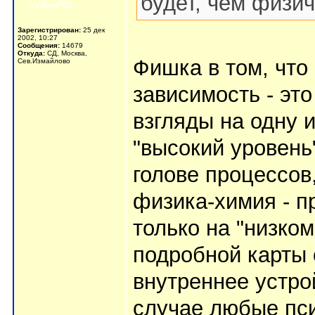
будет, чем физич
Зарегистрирован:
25 дек
2002, 10:27
Сообщения:
14679
Откуда:
СД, Москва,
Фишка в том, что
Сев.Измайлово
зависимость - эт
взгляды на одну и
"высокий уровень
голове процессов
физика-химия - п
только на "низко
подробной карты 
внутреннее устро
случае любые пс