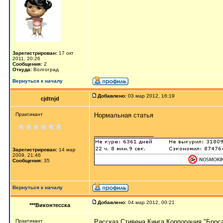
Зарегистрирован:
17 окт
2011, 20:26
Сообщения:
2
Откуда:
Волгоград
Вернуться к началу
Добавлено:
03 мар 2012, 16:19
cjdtnjd
Практикант
Нормальная статья
_________________
Зарегистрирован:
14 мар
2009, 21:46
Сообщения:
35
Вернуться к началу
Добавлено:
04 мар 2012, 00:21
***Виконтесска
Практикант
Рассказ Стивена Кинга Корпорация "Броса