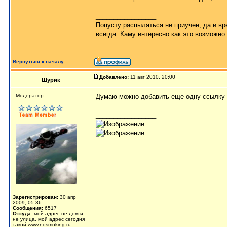
_________________
Попусту распыляться не приучен, да и вре
всегда. Каму интересно как это возможно
Вернуться к началу
Добавлено:
11 авг 2010, 20:00
Шурик
Мoдератор
Думаю можно добавить еще одну ссылку
_________________
Зарегистрирован:
30 апр
2009, 05:36
Сообщения:
6517
Откуда:
мой адрес не дом и
не улица, мой адрес сегодня
такой www.nosmoking.ru