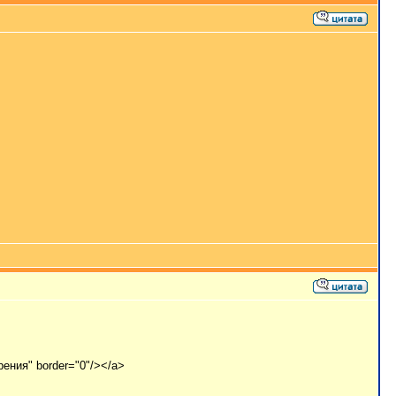
урения" border="0"/></a>