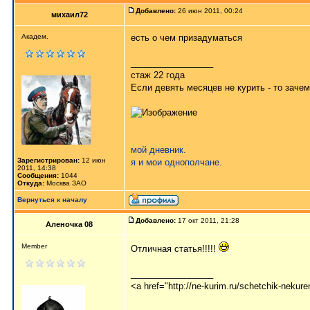
Добавлено:
26 июн 2011, 00:24
михаил72
Академ.
есть о чем призадуматься
_________________
стаж 22 года
Если девять месяцев не курить - то заче
мой дневник.
Зарегистрирован:
12 июн
я и мои однополчане.
2011, 14:38
Сообщения:
1044
Откуда:
Москва ЗАО
Вернуться к началу
Добавлено:
17 окт 2011, 21:28
Аленочка 08
Member
Отличная статья!!!!!
_________________
<a href="http://ne-kurim.ru/schetchik-nekur