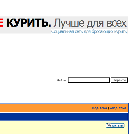
Найти:
Пред. тема
|
След. тема