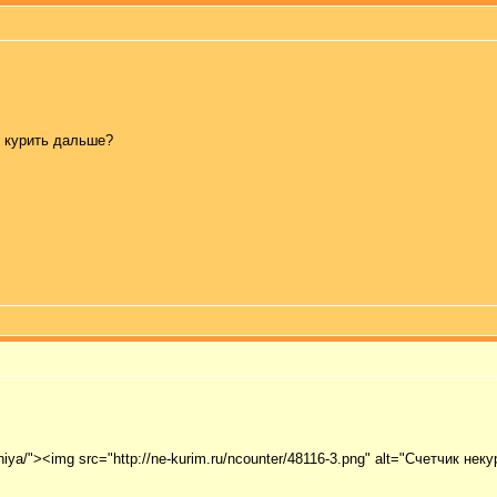
м курить дальше?
eniya/"><img src="http://ne-kurim.ru/ncounter/48116-3.png" alt="Счетчик нек