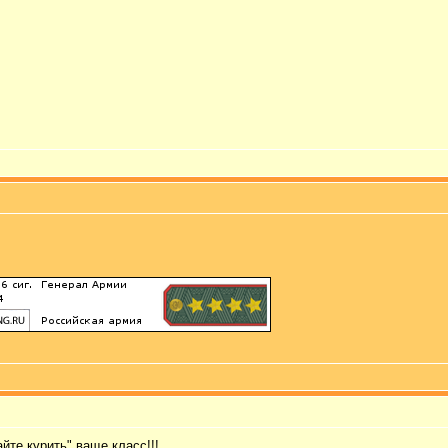
йте курить" ваще класс!!!