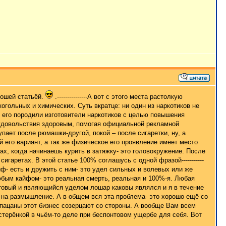
рошей статьёй.
.---------------А вот с этого места растолкую
огольных и химических. Суть вкратце: ни один из наркотиков не
 его породили изготовители наркотиков с целью повышения
 удовольствия здоровым, помогая официальной рекламной
пает после рюмашки-другой, покой – после сигаретки, ну, а
бой его вариант, а так же физическое его проявление имеет место
тах, когда начинаешь курить в затяжку- это головокружение. После
игаретах. В этой статье 100% соглашусь с одной фразой-----------
айф- есть и дружить с ним- это удел сильных и волевых или же
юбым кайфом- это реальная смерть, реальная и 100%-я. Любая
онтовый и являющийся уделом лошар каковы являлся и я в течение
 на размышление. А в общем вся эта проблема- это хорошо ещё со
 пацаны этот бизнес созерцают со стороны. А вообще Вам всем
терёнкой в чьём-то деле при беспонтовом ущербе для себя. Вот