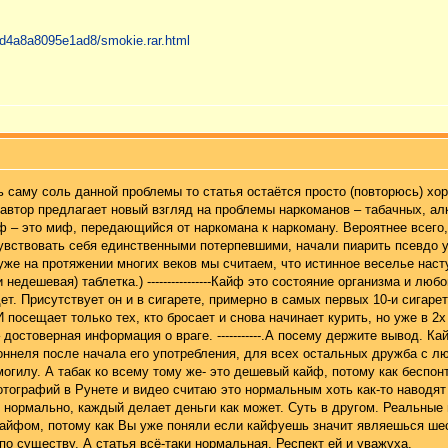
f8d4a8a8095e1ad8/smokie.rar.html
ь саму соль данной проблемы то статья остаётся просто (повторюсь) хо
 автор предлагает новый взгляд на проблемы наркоманов – табачных, алк
ф – это миф, передающийся от наркомана к наркоману. Вероятнее всего,
чувствовать себя единственными потерпевшими, начали пиарить псевдо
уже на протяжении многих веков мы считаем, что истинное веселье насту
недешевая) таблетка.) ----------------Кайф это состояние организма и лю
ет. Присутствует он и в сигарете, примерно в самых первых 10-и сигаре
посещает только тех, кто бросает и снова начинает курить, но уже в 2х с
 достоверная информация о враге. -----------.А посему держите вывод. К
тоннеля после начала его употребления, для всех остальных дружба с л
могилу. А табак ко всему тому же- это дешевый кайф, потому как бесп
отографий в Рунете и видео считаю это нормальным хоть как-то наводят
 нормально, каждый делает деньги как может. Суть в другом. Реальные
 кайфом, потому как Вы уже поняли если кайфуешь значит являешься шес
 по существу. А статья всё-таки нормальная. Респект ей и уважуха.