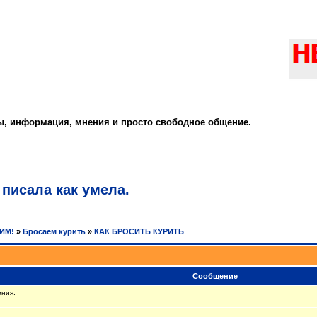
ты, информация, мнения и просто свободное общение.
 писала как умела.
РИМ!
»
Бросаем курить
»
КАК БРОСИТЬ КУРИТЬ
Сообщение
ния: