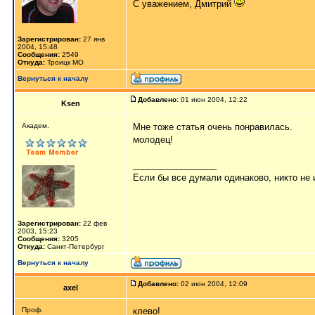
С уважением, Дмитрий
Зарегистрирован:
27 янв
2004, 15:48
Сообщения:
2549
Откуда:
Троицк МО
Вернуться к началу
Добавлено:
01 июн 2004, 12:22
Ksen
Aкaдeм.
Мне тоже статья очень понравилась.
молодец!
_________________
Если бы все думали одинаково, никто не и
Зарегистрирован:
22 фев
2003, 15:23
Сообщения:
3205
Откуда:
Санкт-Петербург
Вернуться к началу
Добавлено:
02 июн 2004, 12:09
axel
Пpoф.
клево!