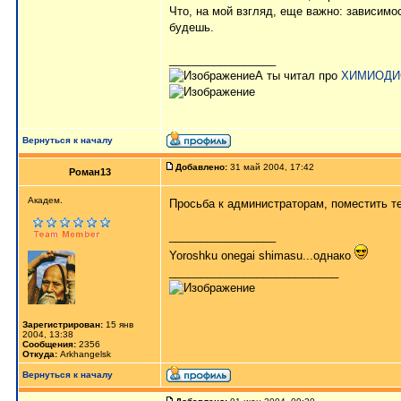
Что, на мой взгляд, еще важно: зависимо
будешь.
_________________
А ты читал про
ХИМИОДИ
Вернуться к началу
Добавлено:
31 май 2004, 17:42
Роман13
Aкaдeм.
Просьба к администраторам, поместить те
_________________
Yoroshku onegai shimasu...однако
___________________________
Зарегистрирован:
15 янв
2004, 13:38
Сообщения:
2356
Откуда:
Arkhangelsk
Вернуться к началу