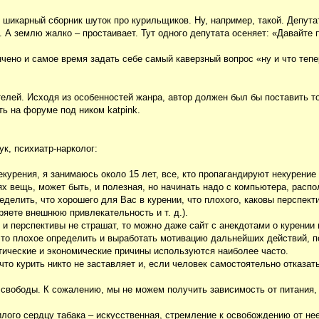
 шикарный сборник шуток про курильщиков. Ну, например, такой. Депут
. А землю жалко – простаивает. Тут одного депутата осеняет: «Давайте
чено и самое время задать себе самый каверзный вопрос «ну и что теп
елей. Исходя из особенностей жанра, автор должен был бы поставить то
ть на форуме под ником katpink.
к, психиатр-нарколог:
екурения, я занимаюсь около 15 лет, все, кто пропагандируют некурение
ях вещь, может быть, и полезная, но начинать надо с компьютера, распо
делить, что хорошего для Вас в курении, что плохого, каковы перспект
ряете внешнюю привлекательность и т. д.).
и перспективы не страшат, то можно даже сайт с анекдотами о курении 
 это плохое определить и выработать мотивацию дальнейших действий, 
тические и экономические причины используются наиболее часто.
то курить никто не заставляет и, если человек самостоятельно отказать
свободы. К сожалению, мы не можем получить зависимость от питания, 
илого сердцу табака – искусственная, стремление к освобождению от нее