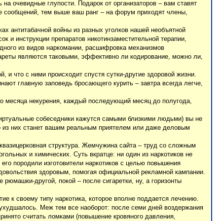
 на очевидные глупости. Подарок от организаторов – вам ставят
е сообщений, тем выше ваш ранг – на форум приходят члены,
ках антитабачной войны из разных уголков нашей необъятной
сок и инструкции препаратов никотинзаместительной терапии,
одного из видов наркомании, расшифровка механизмов
гареты являются таковыми, эффективно ли кодирование, можно ли,
, и что с ними происходит спустя сутки-другие здоровой жизни.
нают главную заповедь бросающего курить – завтра всегда легче,
о месяца некурения, каждый последующий месяц до полугода,
виртуальные собеседники кажутся самыми близкими людьми) вы не
то из них станет вашим реальным приятелем или даже деловым
 квазицерковная структура. Жемчужина сайта – труд со сложным
гольных и химических. Суть вкратце: ни один из наркотиков не
 его породили изготовители наркотиков с целью повышения
удовольствия здоровым, помогая официальной рекламной кампании.
 рюмашки-другой, покой – после сигаретки, ну, а горизонты
ие к своему типу наркотика, которое вполне поддается лечению.
 ухудшалось. Меж тем все наоборот: после семи дней воздержания
принято считать ломками (повышение кровяного давления,