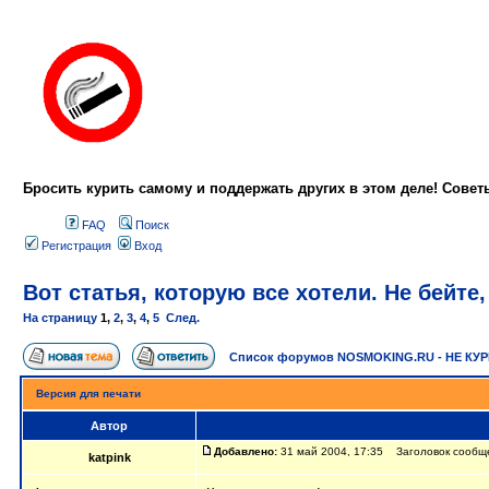
Бросить курить самому и поддержать других в этом деле! Сове
FAQ
Поиск
Регистрация
Вход
Вот статья, которую все хотели. Не бейте,
На страницу
1
,
2
,
3
,
4
,
5
След.
Список форумов NOSMOKING.RU - НЕ КУ
Версия для печати
Автор
Добавлено:
31 май 2004, 17:35 Заголовок сообщени
katpink