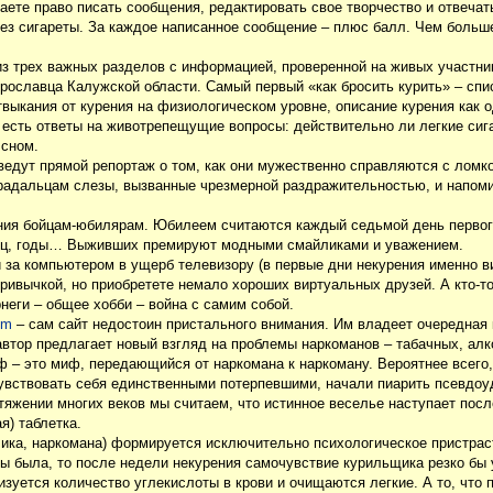
аете право писать сообщения, редактировать свое творчество и отвечать
ез сигареты. За каждое написанное сообщение – плюс балл. Чем больш
из трех важных разделов с информацией, проверенной на живых участни
рославца Калужской области. Самый первый «как бросить курить» – спи
выкания от курения на физиологическом уровне, описание курения как 
м есть ответы на животрепещущие вопросы: действительно ли легкие си
 сном.
дут прямой репортаж о том, как они мужественно справляются с ломкой
радальцам слезы, вызванные чрезмерной раздражительностью, и напоми
ния бойцам-юбилярам. Юбилеем считаются каждый седьмой день первог
онец, годы… Выживших премируют модными смайликами и уважением.
 за компьютером в ущерб телевизору (в первые дни некурения именно 
 привычкой, но приобретете немало хороших виртуальных друзей. А кто-
неги – общее хобби – война с самим собой.
tm
– сам сайт недостоин пристального внимания. Им владеет очередная
тор предлагает новый взгляд на проблемы наркоманов – табачных, алко
ф – это миф, передающийся от наркомана к наркоману. Вероятнее всего,
чувствовать себя единственными потерпевшими, начали пиарить псевдо
тяжении многих веков мы считаем, что истинное веселье наступает после
я) таблетка.
ика, наркомана) формируется исключительно психологическое пристраст
бы была, то после недели некурения самочувствие курильщика резко бы
зуется количество углекислоты в крови и очищаются легкие. А то, что 