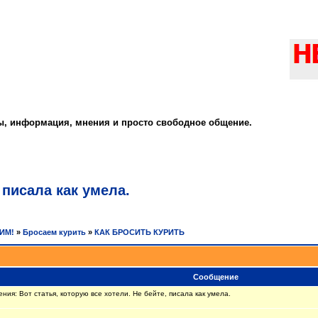
ты, информация, мнения и просто свободное общение.
 писала как умела.
РИМ!
»
Бросаем курить
»
КАК БРОСИТЬ КУРИТЬ
Сообщение
я: Вот статья, которую все хотели. Не бейте, писала как умела.