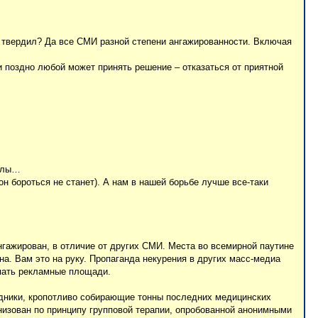
то твердил? Да все СМИ разной степени ангажированности. Включая
 поздно любой может принять решение – отказаться от приятной
налы…
он бороться не станет). А нам в нашей борьбе лучше все-таки
нгажирован, в отличие от других СМИ. Места во всемирной паутине
а. Вам это на руку. Пропаганда некурения в других масс-медиа
упать рекламные площади.
удники, кропотливо собирающие тонны последних медицинских
низован по принципу групповой терапии, опробованной анонимными