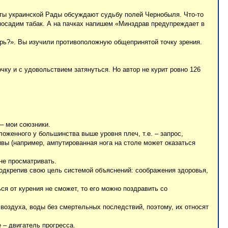
аты украинской Рады обсуждают судьбу полей Чернобыля. Что-то
 посадим табак. А на пачках напишем «Минздрав предупреждает в
ерь?». Вы изучили противоположную общепринятой точку зрения.
чку и с удовольствием затянуться. Но автор не курит ровно 126
 – мои союзники.
ложенного у большинства выше уровня плеч, т.е. – запрос,
ивы (например, ампутированная нога на столе может оказаться
не просматривать.
подкрепив свою цель системой объяснений: соображения здоровья,
ся от курения не сможет, то его можно поздравить со
воздуха, воды без смертельных последствий, поэтому, их относят
 – двигатель прогресса.