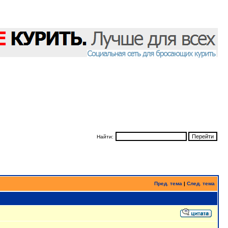
Найти:
Пред. тема
|
След. тема