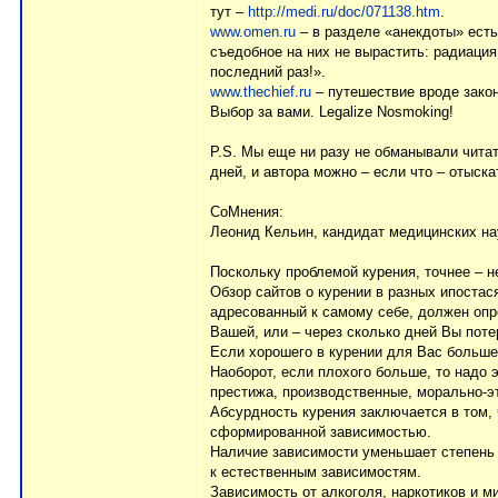
тут –
http://medi.ru/doc/071138.htm
.
www.omen.ru
– в разделе «анекдоты» есть
съедобное на них не вырастить: радиация
последний раз!».
www.thechief.ru
– путешествие вроде закон
Выбор за вами. Legalize Nosmoking!
P.S. Мы еще ни разу не обманывали читат
дней, и автора можно – если что – отыска
СоМнения:
Леонид Кельин, кандидат медицинских нау
Поскольку проблемой курения, точнее – н
Обзор сайтов о курении в разных ипостас
адресованный к самому себе, должен опре
Вашей, или – через сколько дней Вы поте
Если хорошего в курении для Вас больше 
Наоборот, если плохого больше, то надо
престижа, производственные, морально-э
Абсурдность курения заключается в том, ч
сформированной зависимостью.
Наличие зависимости уменьшает степень 
к естественным зависимостям.
Зависимость от алкоголя, наркотиков и м