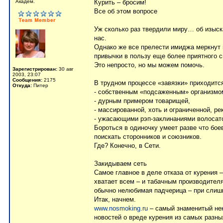
Aкaдeм.
Курить – бросим!
Все об этом вопросе
Уж сколько раз твердили миру… об изыска
нас.
Однако же все прелести имиджа меркнут 
привычки в пользу еще более приятного 
Это непросто, но мы можем помочь.
Зарегистрирован:
30 авг
2003, 23:07
Сообщения:
2175
В трудном процессе «завязки» приходитс
Откуда:
Питер
- собственным «подсаженным» организмо
- дурным примером товарищей,
- массированной, хоть и ограниченной, ре
- ужасающими рэп-заклинаниями волосато
Бороться в одиночку умеет разве что бое
поискать сторонников и союзников.
Где? Конечно, в Сети.
Закидываем сеть
Самое главное в деле отказа от курения 
хватает всем – и табачным производителя
обычно нелюбимая падчерица – при слишк
Итак, начнем.
www.nosmoking.ru
– самый знаменитый нек
новостей о вреде курения из самых разн