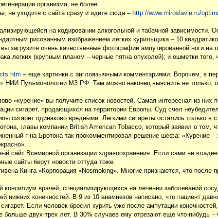
регенерации организма, не более.
, не уходите с сайта сразу и идите сюда –
http://www.miroslavie.ru/optim
ализирующейся на кодировании алкогольной и табачной зависимости. Осн
андартным рисованным изображением легких курильщика – 10 квадратик
вы загрузите очень качественные фотографии ампутированной ноги на п
ака легких (крупным планом – черные пятна опухолей); и ошметки того, 
ects.htm
– еще картинки с англоязычными комментариями. Впрочем, в пе
 НИИ Пульмонологии МЗ РФ. Там можно наконец выяснить не только, от
лово «курение» вы получите список новостей. Самая интересная из них 
кации сигарет, продающихся на территории Европы. Суд счел неубедит
ипы сигарет одинаково вредными. Легкими сигареты остались только в ст
она, главы компании British American Tobacco, который заявил о том, ч
ненный г-на Бротона так прокомментировал решение шефа: «Курение – э
екрасно».
ый сайт Всемирной организации здравоохранения. Если сами не владее
чные сайты берут новости оттуда тоже.
тивена Кинга «Корпорация «Nosmoking». Многие признаются, что после п
 консилиум врачей, специализирующихся на лечении заболеваний сосуд
 нижних конечностей. В 9 из 10 анамнезов написано, что пациент давно 
 сигарет. Если человек бросил курить уже после ампутации конечносте
е больше двух-трех лет. В 30% случаев ему отрезают еще что-нибудь – ч