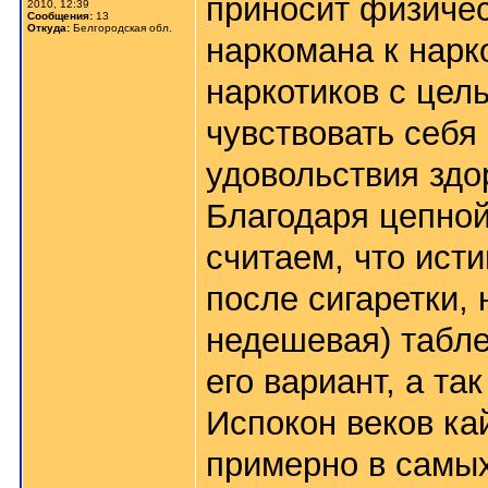
приносит физичес
2010, 12:39
Сообщения:
13
Откуда:
Белгородская обл.
наркомана к нарк
наркотиков с цел
чувствовать себя
удовольствия зд
Благодаря цепной
считаем, что ист
после сигаретки, 
недешевая) таблет
его вариант, а та
Испокон веков кай
примерно в самых