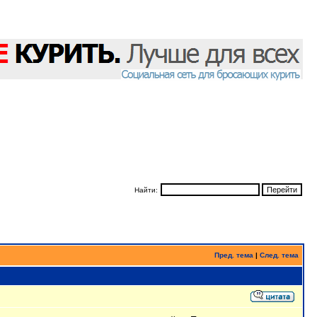
Найти:
Пред. тема
|
След. тема