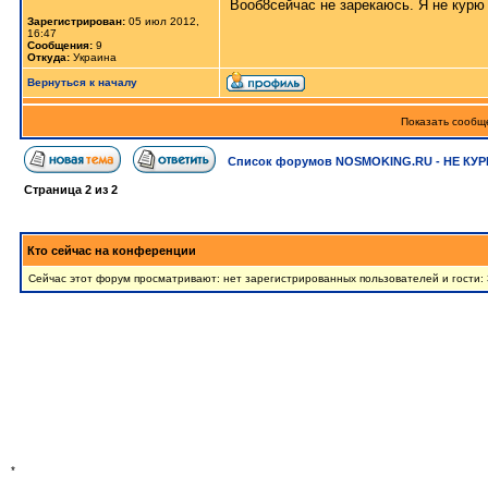
Вооб8сейчас не зарекаюсь. Я не курю
Зарегистрирован:
05 июл 2012,
16:47
Сообщения:
9
Откуда:
Украина
Вернуться к началу
Показать сообще
Список форумов NOSMOKING.RU - НЕ КУР
Страница
2
из
2
Кто сейчас на конференции
Сейчас этот форум просматривают: нет зарегистрированных пользователей и гости: 
*