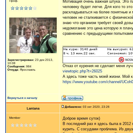
Проф.
Мотивация очень важная штука. Это п
человеку будет легче. Для кого то эт
раскладываться на более понятные и м
человек не сталкивается с физическо
знаю что организм требует своей дозы
недомогание это цена которую я плач
сравнению с предыдущими попытками
_________________
Зарегистрирован:
23 дек 2013,
10:08
Отказ от курения не сделает меня лу
Сообщения:
984
Откуда:
Ярославль
viewtopic.php?t=26025
А здесь тоже часть моей жизни. Мой к
https://www.youtube.com/channel/UCoh0b
Вернуться к началу
Добавлено:
03 окт 2020, 23:26
Lantana
Member
Доброе время суток)
В последний раз я здесь была в 2012 
курить. С сосудами проблема. Из двух