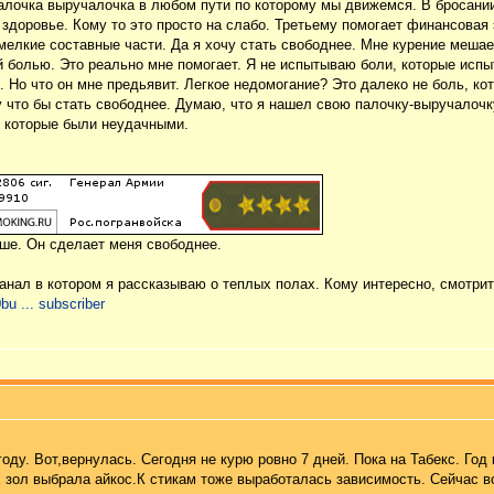
алочка выручалочка в любом пути по которому мы движемся. В бросании 
о здоровье. Кому то это просто на слабо. Третьему помогает финансова
елкие составные части. Да я хочу стать свободнее. Мне курение мешает
й болью. Это реально мне помогает. Я не испытываю боли, которые исп
. Но что он мне предьявит. Легкое недомогание? Это далеко не боль, ко
у что бы стать свободнее. Думаю, что я нашел свою палочку-выручалочк
 которые были неудачными.
чше. Он сделает меня свободнее.
анал в котором я рассказываю о теплых полах. Кому интересно, смотрит
u ... subscriber
году. Вот,вернулась. Сегодня не курю ровно 7 дней. Пока на Табекс. Год
 зол выбрала айкос.К стикам тоже выработалась зависимость. Сейчас во