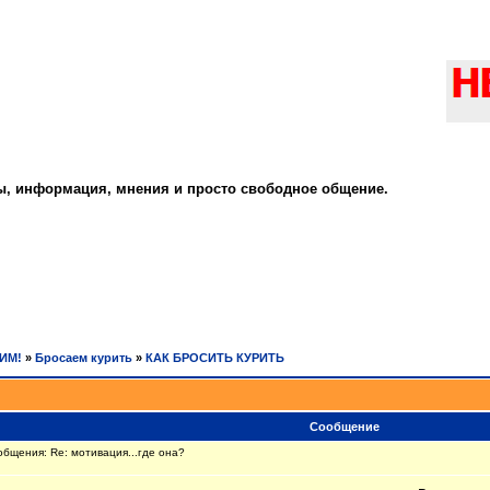
ты, информация, мнения и просто свободное общение.
РИМ!
»
Бросаем курить
»
КАК БРОСИТЬ КУРИТЬ
Сообщение
бщения: Re: мотивация...где она?