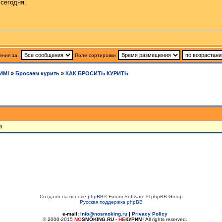
 сегодня.
ния за:
Поле сортировки
ИМ!
»
Бросаем курить
»
КАК БРОСИТЬ КУРИТЬ
3
Создано на основе
phpBB
® Forum Software © phpBB Group
Русская поддержка phpBB
e-mail:
info@nosmoking.ru
|
Privacy Policy
© 2000-2015
NO
SMOKING.RU
-
НЕ
КУРИМ!
All rights reserved.