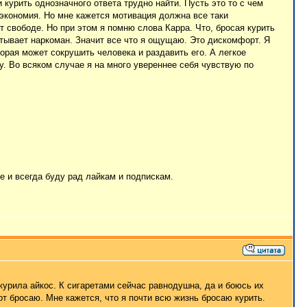
курить однозначного ответа трудно найти. Пусть это то с чем
я экономия. Но мне кажется мотивация должна все таки
 свободе. Но при этом я помню слова Карра. Что, бросая курить
ытывает наркоман. Значит все что я ощущаю. Это дискомфорт. Я
торая может сокрушить человека и раздавить его. А легкое
у. Во всяком случае я на много увереннее себя чувствую по
е и всегда буду рад лайкам и подпискам.
 курила айкос. К сигаретами сейчас равнодушна, да и боюсь их
т бросаю. Мне кажется, что я почти всю жизнь бросаю курить.