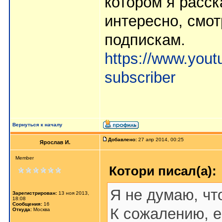
котором я расск
интересно, смот
подпискам.
https://www.you
subscriber
Вернуться к началу
Добавлено:
27 апр 2014, 00:25
Ярослав И.
Member
Котори писал(а):
Я не думаю, чт
Зарегистрирован:
13 ноя 2013,
18:08
Сообщения:
16
К сожалению, 
Откуда:
Москва