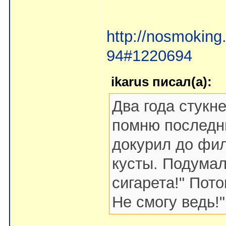
http://nosmoking
94#1220694
ikarus писал(а):
Два года стукн
помню последню
докурил до фил
кусты. Подумал
сигарета!" Пото
Не смогу ведь!"