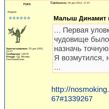
Добавлено:
06 дек 2012, 17:07
FUKS
Академ.
Малыш Динамит п
... Первая уло
чудовище было 
назначь точную
Зарегистрирован:
25 дек 2002,
10:27
Сообщения:
14679
Я возмутился, н
Откуда:
СД, Москва,
Сев.Измайлово
...
http://nosmoking
67#1339267