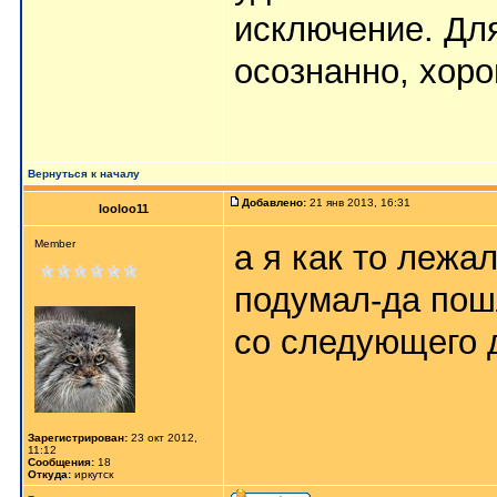
исключение. Дл
осознанно, хор
Вернуться к началу
Добавлено:
21 янв 2013, 16:31
looloo11
Member
а я как то лежа
подумал-да пошл
со следующего д
Зарегистрирован:
23 окт 2012,
11:12
Сообщения:
18
Откуда:
иркутск