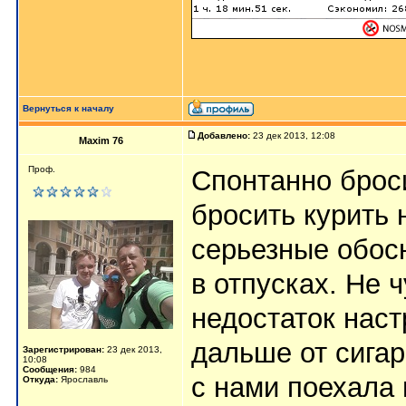
Вернуться к началу
Добавлено:
23 дек 2013, 12:08
Maxim 76
Проф.
Спонтанно броси
бросить курить 
серьезные обосн
в отпусках. Не 
недостаток наст
дальше от сигар
Зарегистрирован:
23 дек 2013,
10:08
Сообщения:
984
с нами поехала 
Откуда:
Ярославль