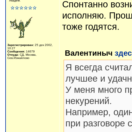
Академ.
Спонтанно возни
исполняю. Прош
тоже годятся.
Зарегистрирован:
25 дек 2002,
10:27
Валентиныч
зде
Сообщения:
14679
Откуда:
СД, Москва,
Сев.Измайлово
Я всегда счита
лучшее и удачн
У меня много п
некурений.
Например, оди
при разговоре 