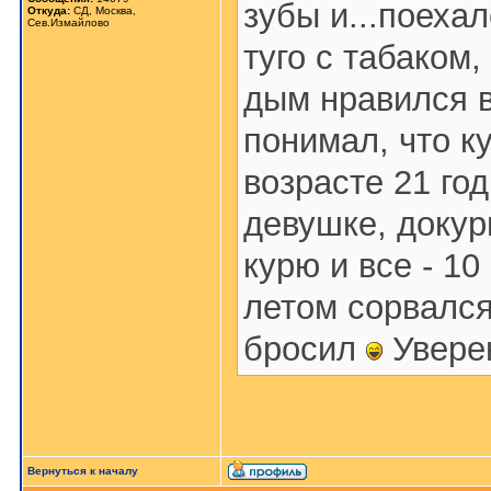
зубы и...поеха
Откуда:
СД, Москва,
Сев.Измайлово
туго с табаком,
дым нравился в
понимал, что к
возрасте 21 год
девушке, докур
курю и все - 1
летом сорвался
бросил
Уверен
Вернуться к началу