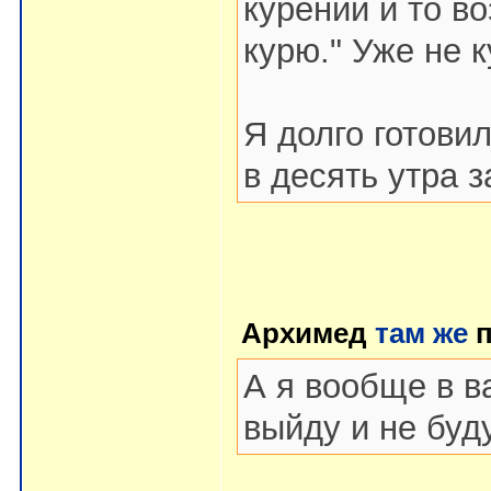
курении и то в
курю." Уже не к
Я долго готови
в десять утра з
Архимед
там же
п
А я вообще в в
выйду и не буду