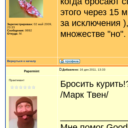
когда бросают с
этого через 15 
за исключения )
Зарегистрирован:
02 май 2009,
23:33
Сообщения:
9892
множестве "но".
Откуда:
М.
Вернуться к началу
Добавлено:
16 дек 2011, 13:33
Papermint
Практикант
Бросить курить!?
/Марк Твен/
_____________
Мне помог Good