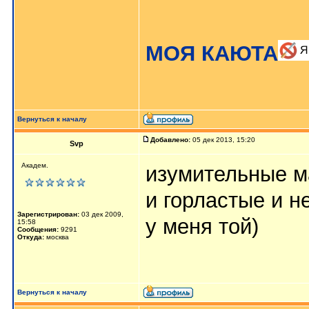
МОЯ КАЮТА
Вернуться к началу
Добавлено:
05 дек 2013, 15:20
Svp
Академ.
изумительные м
и горластые и н
Зарегистрирован:
03 дек 2009,
у меня той)
15:58
Сообщения:
9291
Откуда:
москва
Вернуться к началу