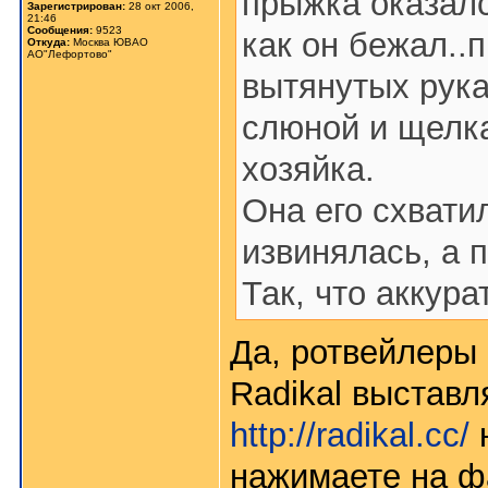
прыжка оказалс
Зарегистрирован:
28 окт 2006,
21:46
Сообщения:
9523
как он бежал..
Откуда:
Москва ЮВАО
АО"Лефортово"
вытянутых рука
слюной и щелка
хозяйка.
Она его схвати
извинялась, а 
Так, что аккура
Да, ротвейлеры 
Radikal выставл
http://radikal.cc/
н
нажимаете на фа