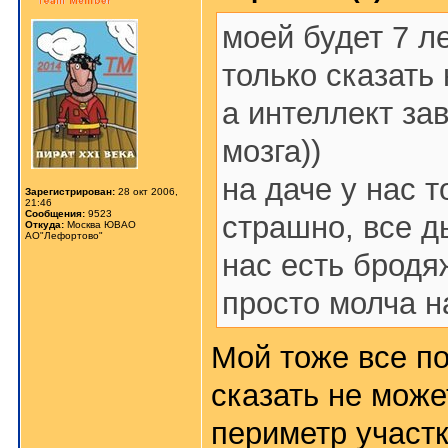
моей будет 7 ле
только сказать 
а интеллект зав
мозга))
на даче у нас т
Зарегистрирован:
28 окт 2006,
21:46
Сообщения:
9523
страшно, все д
Откуда:
Москва ЮВАО
АО"Лефортово"
нас есть бродя
просто молча н
Мой тоже все по
сказать не може
периметр участк