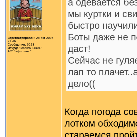
а одевается бе
мы куртки и св
быстро научили
Боты даже не п
Зарегистрирован:
28 окт 2006,
21:46
Сообщения:
9523
даст!
Откуда:
Москва ЮВАО
АО"Лефортово"
Сейчас не гуля
лап то плачет..
дело((
Когда погода со
лотком обходимс
стараемся прой