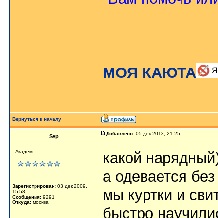
МОЯ КАЮТА
Вернуться к началу
Добавлено:
05 дек 2013, 21:25
Svp
Академ.
какой нарядный)
а одевается без
Зарегистрирован:
03 дек 2009,
мы куртки и сви
15:58
Сообщения:
9291
Откуда:
москва
быстро научилис