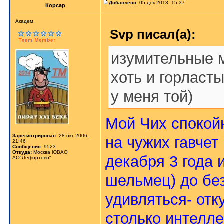
Добавлено:
05 дек 2013, 15:37
Корсар
Aкaдeм.
Svp писал(а):
изумительные 
хоть и горласты
у меня той)
Мой Чих спокойн
Зарегистрирован:
28 окт 2006,
на чужих гавчет
21:46
Сообщения:
9523
Откуда:
Москва ЮВАО
декабря 3 года 
АО"Лефортово"
шельмец) до без
удивляться- отк
столько интелле