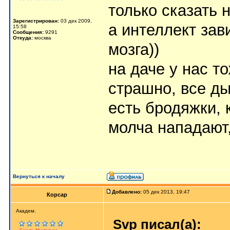
только сказать 
Зарегистрирован:
03 дек 2009,
а интеллект зав
15:58
Сообщения:
9291
Откуда:
москва
мозга))
на даче у нас т
страшно, все ды
есть бродяжки, 
молча нападают,
Вернуться к началу
Добавлено:
05 дек 2013, 19:47
Корсар
Aкaдeм.
Svp писал(а):