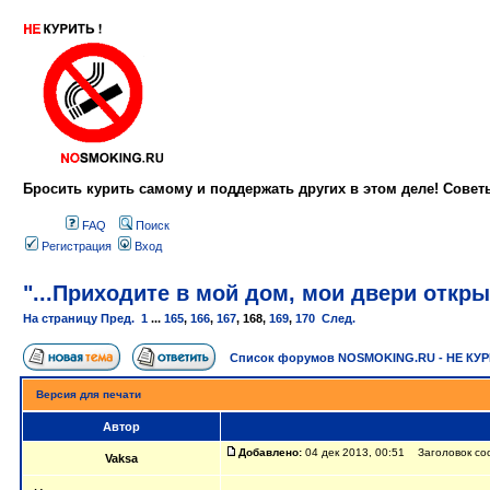
Бросить курить самому и поддержать других в этом деле! Сове
FAQ
Поиск
Регистрация
Вход
"...Приходите в мой дом, мои двери открыт
На страницу
Пред.
1
...
165
,
166
,
167
,
168
,
169
,
170
След.
Список форумов NOSMOKING.RU - НЕ КУ
Версия для печати
Автор
Добавлено:
04 дек 2013, 00:51 Заголовок сооб
Vaksa