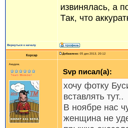
извинялась, а п
Так, что аккурат
Вернуться к началу
Добавлено:
05 дек 2013, 20:12
Корсар
Aкaдeм.
Svp писал(а):
хочу фотку Бус
вставлять тут..
В ноябре нас ч
женщина не уде