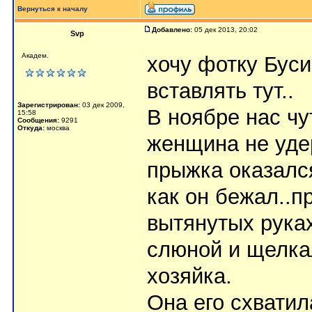
Вернуться к началу
Добавлено:
05 дек 2013, 20:02
Svp
Академ.
хочу фотку Буси
вставлять тут..
Зарегистрирован:
03 дек 2009,
В ноябре нас чу
15:58
Сообщения:
9291
Откуда:
москва
женщина не удер
прыжка оказался
как он бежал..п
вытянутых руках
слюной и щелка
хозяйка.
Она его схватил