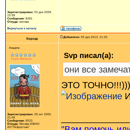
Зарегистрирован:
03 дек 2009,
15:58
Сообщения:
9291
Откуда:
москва
Вернуться к началу
Добавлено:
05 дек 2013, 21:20
Корсар
Aкaдeм.
Svp писал(а):
они все замеча
ЭТО ТОЧНО!!!))
И
Зарегистрирован:
28 окт 2006,
_____________
21:46
Сообщения:
9523
Откуда:
Москва ЮВАО
"Вам помочь или
АО"Лефортово"