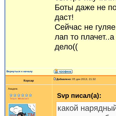
Боты даже не по
даст!
Сейчас не гуляе
лап то плачет..
дело((
Вернуться к началу
Добавлено:
05 дек 2013, 21:32
Корсар
Aкaдeм.
Svp писал(а):
какой нарядный