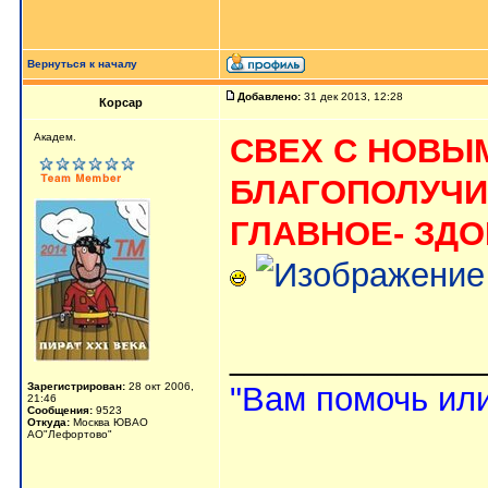
Вернуться к началу
Добавлено:
31 дек 2013, 12:28
Корсар
Aкaдeм.
СВЕХ С НОВЫМ
БЛАГОПОЛУЧИЯ
ГЛАВНОЕ- ЗДОР
_____________
Зарегистрирован:
28 окт 2006,
"Вам помочь или
21:46
Сообщения:
9523
Откуда:
Москва ЮВАО
АО"Лефортово"