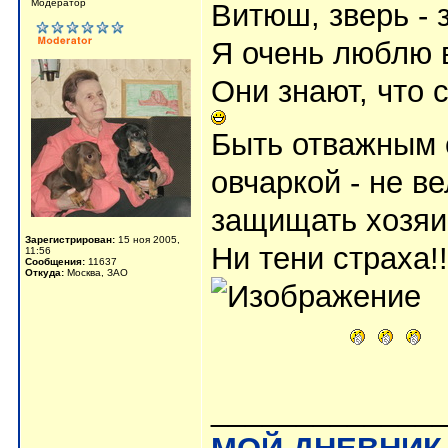
Модератор
Витюш, зверь - 
Я очень люблю 
Они знают, что 
Быть отважным
овчаркой - не в
защищать хозяи
Зарегистрирован:
15 ноя 2005,
Ни тени страха!!
11:56
Сообщения:
11637
Откуда:
Москва, ЗАО
_____________