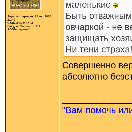
маленькие
Быть отважным
Зарегистрирован:
28 окт 2006,
21:46
Сообщения:
9523
овчаркой - не в
Откуда:
Москва ЮВАО
АО"Лефортово"
защищать хозяи
Ни тени страха!
Совершенно вер
абсолютно безст
_____________
"Вам помочь или