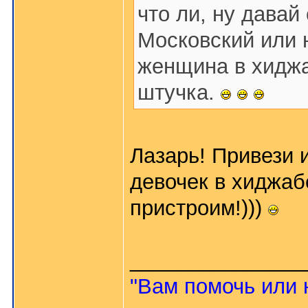
что ли, ну давай
Московский или 
женщина в хиджа
штучка.
Лазарь! Привези
девочек в хиджабе
пристроим!)))
_______________
"Вам помочь или 