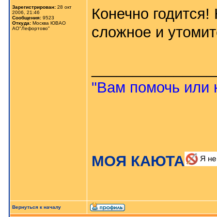
Зарегистрирован:
28 окт
Конечно годится!
2006, 21:46
Сообщения:
9523
Откуда:
Москва ЮВАО
сложное и утомит
АО"Лефортово"
_______________
"Вам помочь или 
МОЯ КАЮТА
Вернуться к началу