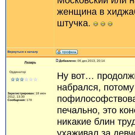
Московский или н
женщина в хиджаб
штучка.
Вернуться к началу
Добавлено:
06 дек 2013, 20:14
Лазарь
Ординатор
Ну вот… продолжи
набрался, потом
Зарегистрирован:
18 июн
пофилософствоват
2012, 13:30
Сообщения:
178
печально, это кон
никакие блин тру
ухаживал за девч