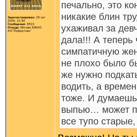
печально, это ко
никакие блин тр
Зарегистрирован:
28 окт
2006, 21:46
Сообщения:
9523
ухаживал за дев
Откуда:
Москва ЮВАО
АО"Лефортово"
дала!!! А теперь
симпатичную жен
не плохо было б
же нужно подкат
водить, а времен
тоже. И думаешь
выпью… может по
все тупо старые