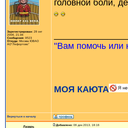
головной боли, де
Зарегистрирован:
28 окт
_______________
2006, 21:46
Сообщения:
9523
Откуда:
Москва ЮВАО
"Вам помочь или 
АО"Лефортово"
МОЯ КАЮТА
Вернуться к началу
Добавлено:
06 дек 2013, 18:16
Лазарь