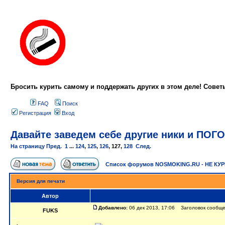
Бросить курить самому и поддержать других в этом деле! Сове
FAQ
Поиск
Регистрация
Вход
Давайте заведем себе другие ники и ПО
На страницу
Пред.
1
...
124
,
125
,
126
,
127
,
128
След.
Список форумов NOSMOKING.RU - НЕ КУ
Версия для печати
Автор
Добавлено:
06 дек 2013, 17:06 Заголовок сообщ
FUKS