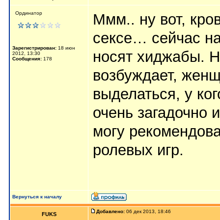
Ординатор
Ммм.. ну вот, кро
сексе… сейчас на
Зарегистрирован:
18 июн
носят хиджабы. Н
2012, 13:30
Сообщения:
178
возбуждает, женщ
выделаться, у ког
очень загадочно 
могу рекомендова
ролевых игр.
Вернуться к началу
Добавлено:
06 дек 2013, 18:46
FUKS