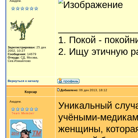
Академ.
_______________
1. Покой - покойн
Зарегистрирован:
25 дек
2. Ищу этичную р
2002, 10:27
Сообщения:
14679
Откуда:
СД, Москва,
Сев.Измайлово
Вернуться к началу
Добавлено:
06 дек 2013, 18:12
Корсар
Aкaдeм.
Уникальный случ
учёными-медиками
женщины, которая