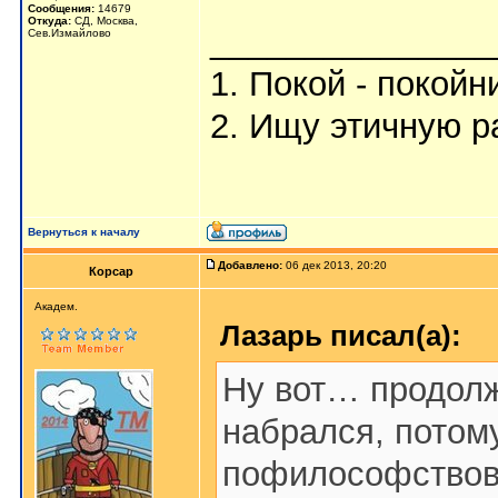
Сообщения:
14679
Откуда:
СД, Москва,
_______________
Сев.Измайлово
1. Покой - покойн
2. Ищу этичную р
Вернуться к началу
Добавлено:
06 дек 2013, 20:20
Корсар
Aкaдeм.
Лазарь писал(а):
Ну вот… продолж
набрался, потом
пофилософствова