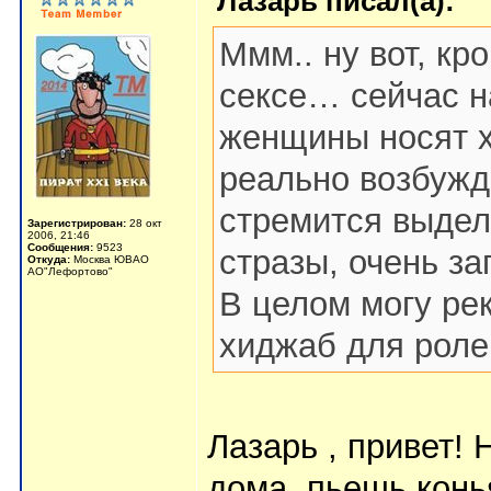
Лазарь писал(а):
Ммм.. ну вот, кр
сексе… сейчас н
женщины носят х
реально возбужд
стремится выдела
Зарегистрирован:
28 окт
2006, 21:46
Сообщения:
9523
стразы, очень за
Откуда:
Москва ЮВАО
АО"Лефортово"
В целом могу ре
хиджаб для роле
Лазарь , привет!
дома, пьешь конья