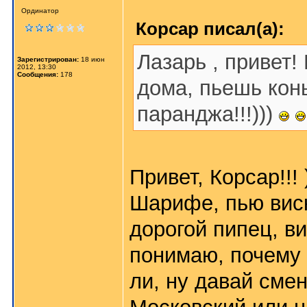
Ординатор
Корсар писал(а):
Лазарь , привет!
Зарегистрирован:
18 июн
2012, 13:30
Сообщения:
178
дома, пьешь конь
паранджа!!!)))
Привет, Корсар!!!
Шарифе, пью виски
дорогой пипец, в
понимаю, почему т
ли, ну давай сме