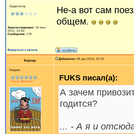
Ординатор
Не-а вот сам поез
общем.
Зарегистрирован:
18 июн
2012, 13:30
Сообщения:
178
Вернуться к началу
Добавлено:
06 дек 2013, 20:22
Корсар
Aкaдeм.
FUKS писал(а):
А зачем привози
годится?
... - А я и отсю