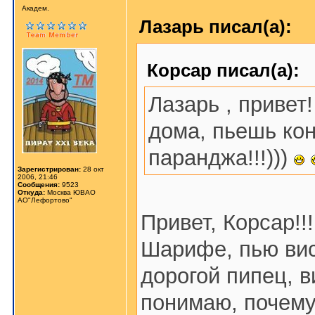
Aкaдeм.
Лазарь писал(а):
Корсар писал(а):
Лазарь , привет
дома, пьешь кон
паранджа!!!)))
Зарегистрирован:
28 окт
2006, 21:46
Сообщения:
9523
Откуда:
Москва ЮВАО
АО"Лефортово"
Привет, Корсар!!!
Шарифе, пью виск
дорогой пипец, в
понимаю, почему 