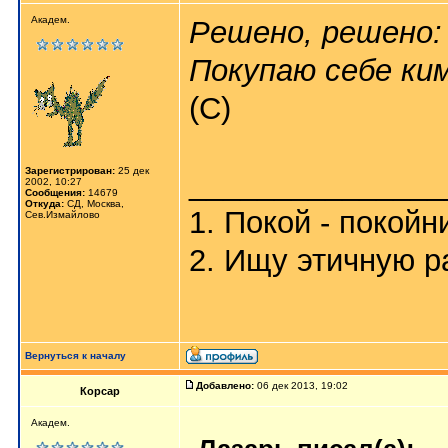
Академ.
Решено, решено:
Покупаю себе ки
(С)
Зарегистрирован:
25 дек
_______________
2002, 10:27
Сообщения:
14679
Откуда:
СД, Москва,
1. Покой - покойн
Сев.Измайлово
2. Ищу этичную р
Вернуться к началу
Добавлено:
06 дек 2013, 19:02
Корсар
Aкaдeм.