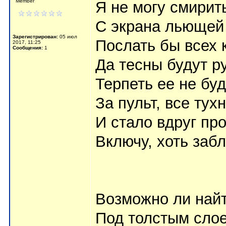
Member
Я не могу смири
С экрана льющей
Зарегистрирован:
05 июл
Послать бы всех 
2017, 11:25
Сообщения:
1
Да тесны будут р
Терпеть ее не бу
За пульт, все тух
И стало вдруг п
Включу, хоть заб
Возможно ли най
Под толстым сло