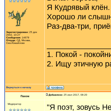
Я Кудрявый клён.
Хорошо ли слыш
Раз-два-три, приё
Зарегистрирован:
25 дек
2002, 10:27
Сообщения:
14679
Откуда:
СД, Москва,
_______________
Сев.Измайлово
1. Покой - покойн
2. Ищу этичную р
Вернуться к началу
Добавлено:
25 июл 2017, 08:20
Пахом
Мoдератор
"Я поэт, зовусь Н