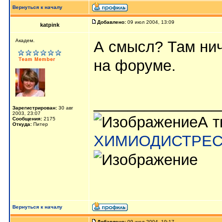
Вернуться к началу
Добавлено:
09 июл 2004, 13:09
katpink
Aкaдeм.
А смысл? Там ниче
на форуме.
_______________
Зарегистрирован:
30 авг
2003, 23:07
А т
Сообщения:
2175
Откуда:
Питер
ХИМИОДИСТРЕ
Вернуться к началу
Добавлено:
09 июл 2004, 19:17