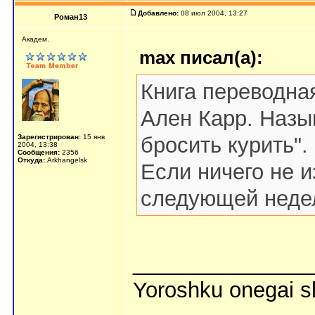
Добавлено:
08 июл 2004, 13:27
Роман13
Aкaдeм.
max писал(а):
Книга переводна
Ален Карр. Назыв
Зарегистрирован:
15 янв
бросить курить".
2004, 13:38
Сообщения:
2356
Откуда:
Arkhangelsk
Если ничего не и
следующей неде
_______________
Yoroshku onegai 