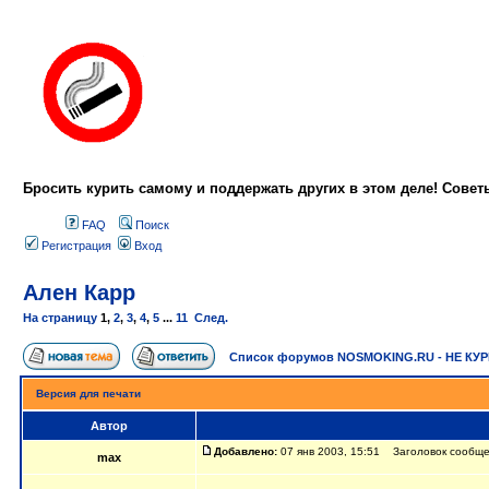
Бросить курить самому и поддержать других в этом деле! Сове
FAQ
Поиск
Регистрация
Вход
Ален Карр
На страницу
1
,
2
,
3
,
4
,
5
...
11
След.
Список форумов NOSMOKING.RU - НЕ КУ
Версия для печати
Автор
Добавлено:
07 янв 2003, 15:51 Заголовок сообще
max