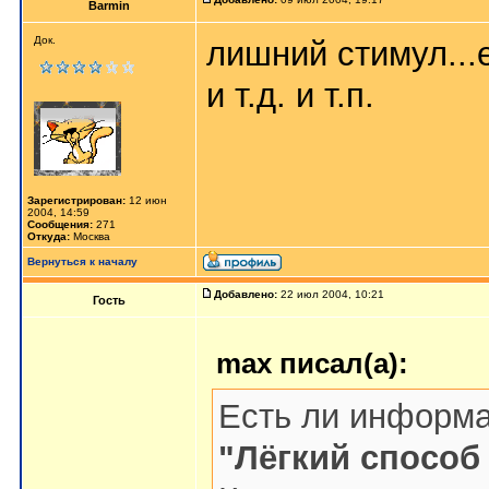
Barmin
Док.
лишний стимул...
и т.д. и т.п.
Зарегистрирован:
12 июн
2004, 14:59
Сообщения:
271
Откуда:
Москва
Вернуться к началу
Добавлено:
22 июл 2004, 10:21
Гость
max писал(а):
Есть ли информа
"Лёгкий способ