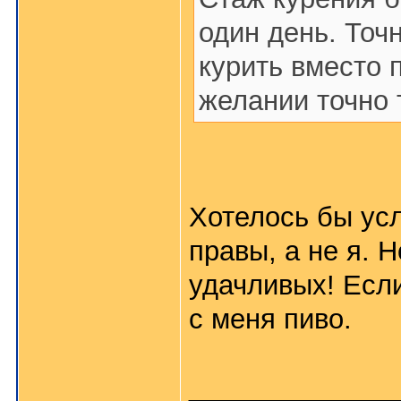
один день. Точ
курить вместо 
желании точно 
Хотелось бы ус
правы, а не я. 
удачливых! Если
с меня пиво.
_____________