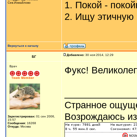
1. Покой - поко
Сев.Измайлово
2. Ищу этичную 
Вернуться к началу
Добавлено:
30 ноя 2014, 12:29
БГ
Врач
Фукс! Великоле
_____________
Странное ощуще
Возрождаюсь из
Зарегистрирован:
01 сен 2006,
15:57
Сообщения:
16268
Откуда:
Москва