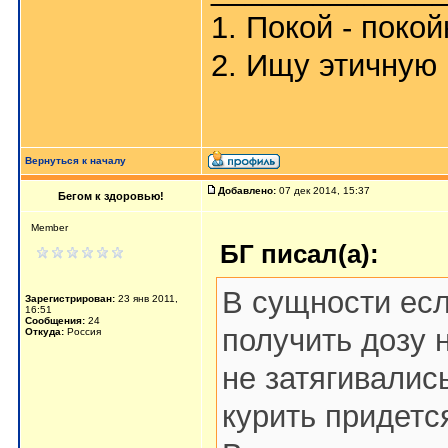
1. Покой - поко
2. Ищу этичную 
Вернуться к началу
Добавлено:
07 дек 2014, 15:37
Бегом к здоровью!
Member
БГ писал(а):
В сущности ес
Зарегистрирован:
23 янв 2011,
16:51
Сообщения:
24
получить дозу 
Откуда:
Россия
не затягивалис
курить придетс