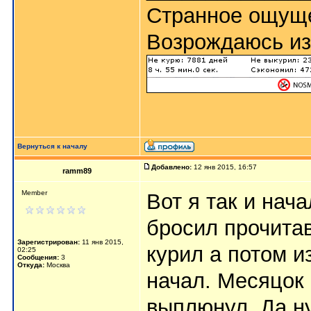
Странное ощуще
Возрождаюсь из
Вернуться к началу
Добавлено:
12 янв 2015, 16:57
ramm89
Member
Вот я так и нача
бросил прочитав
Зарегистрирован:
11 янв 2015,
курил а потом и
02:25
Сообщения:
3
Откуда:
Москва
начал. Месяцок 
выплюнул. Да ну 