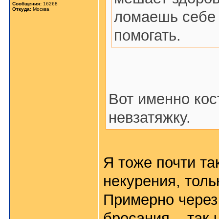
Сообщения:
16268
Откуда:
Москва
ломаешь себе 
помогать.
Вот именно кос
невзатяжку.
Я тоже почти та
некурения, толь
Примерно через 
бросания... так