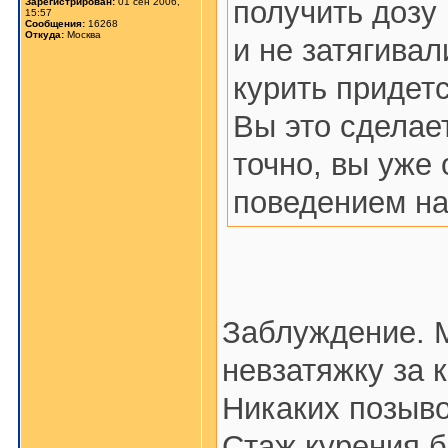
получить дозу 
Зарегистрирован:
01 сен 2006,
15:57
Сообщения:
16268
Откуда:
Москва
и не затягивал
курить придет
Вы это сделает
точно, вы уже 
поведением на
Заблуждение. 
невзатяжку за 
Никаких позыво
Стаж курения б