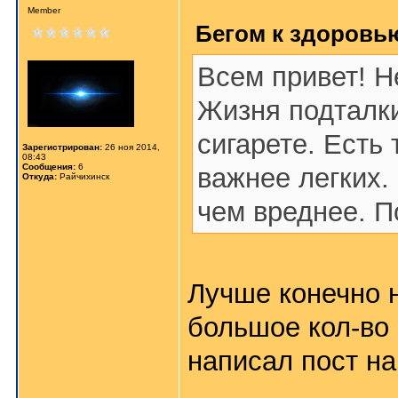
Member
Бегом к здоровью
Всем привет! Н
Жизня подталки
сигарете. Есть 
Зарегистрирован:
26 ноя 2014,
08:43
Сообщения:
6
важнее легких.
Откуда:
Райчихинск
чем вреднее. П
Лучше конечно н
большое кол-во 
написал пост н