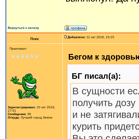
Вернуться к началу
Добавлено:
11 окт 2016, 23:15
Псих
Практикант
Бегом к здоровью
БГ писал(а):
В сущности ес
получить дозу 
Зарегистрирован:
10 окт 2016,
17:51
и не затягивал
Сообщения:
39
Откуда:
Лучший город Земли
курить придет
Вы это сделает