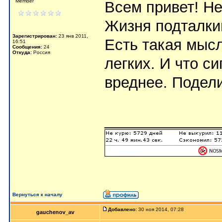
Member
Всем привет! Не
Жизня подталкив
Зарегистрирован:
23 янв 2011,
Есть такая мысл
16:51
Сообщения:
24
Откуда:
Россия
легких. И что с
вреднее. Подел
_____________
Вернуться к началу
Добавлено:
30 ноя 2014, 07:28
gauchenov_av