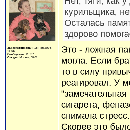
Нет, тяги, как
курильщика, не
Осталась памят
здорово помога
Это - ложная па
Зарегистрирован:
15 ноя 2005,
11:56
Сообщения:
11637
могла. Если бр
Откуда:
Москва, ЗАО
то в силу привы
реагировал. У 
"замечательная 
сигарета, фена
снимала стресс.
Скорее это было