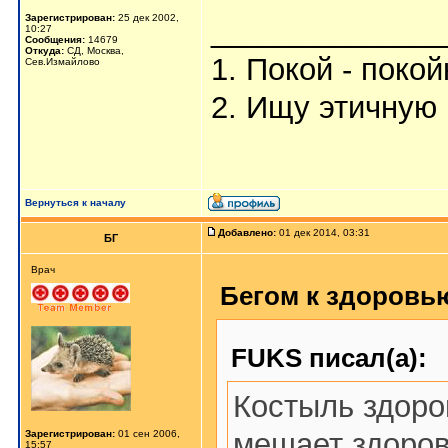
Зарегистрирован:
25 дек 2002,
_____________
10:27
Сообщения:
14679
Откуда:
СД, Москва,
1. Покой - поко
Сев.Измайлово
2. Ищу этичную 
Вернуться к началу
Добавлено:
01 дек 2014, 03:31
БГ
Врач
Бегом к здоровью
FUKS писал(а):
Костыль здоро
мешает здоров
Зарегистрирован:
01 сен 2006,
15:57