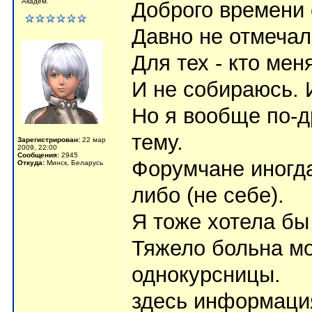
Академ.
Доброго времени 
Давно не отмечал
Для тех - кто мен
И не собираюсь. 
Но я вообще по-др
тему.
Зарегистрирован:
22 мар
2009, 22:00
Сообщения:
2945
Форумчане иногда
Откуда:
Минск, Беларусь
либо (не себе).
Я тоже хотела бы
Тяжело больна мо
однокурсницы.
здесь информаци