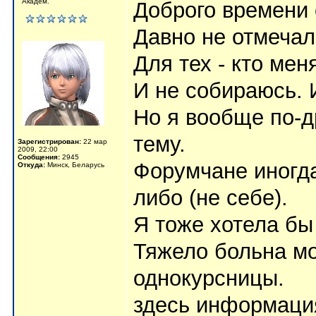
Академ.
Доброго времени 
Давно не отмечал
Для тех - кто мен
И не собираюсь. 
Но я вообще по-др
тему.
Зарегистрирован:
22 мар
2009, 22:00
Сообщения:
2945
Форумчане иногда
Откуда:
Минск, Беларусь
либо (не себе).
Я тоже хотела бы
Тяжело больна мо
однокурсницы.
здесь информаци