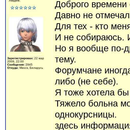
Академ.
Доброго времени 
Давно не отмечал
Для тех - кто мен
И не собираюсь. 
Но я вообще по-др
тему.
Зарегистрирован:
22 мар
2009, 22:00
Сообщения:
2945
Форумчане иногда
Откуда:
Минск, Беларусь
либо (не себе).
Я тоже хотела бы
Тяжело больна мо
однокурсницы.
здесь информаци