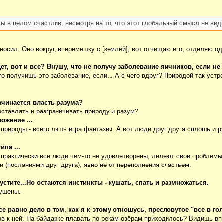
ты в целом счастлив, несмотря на то, что этот глобальный смысл не вид
риносил. Оно вокруг, вперемешку с [землёй], вот отчищаю его, отделяю о
ет, вот и все? Внушу, что не получу заболевание яичников, если не 
о получишь это заболевание, если... А с чего вдруг? Природой так устр
ачинается власть разума?
оставлять и разграничивать природу и разум?
ожение ...
природы - всего лишь игра фантазии. А вот люди друг друга сплошь и 
ипа ...
практически все люди чем-то не удовлетворены, лелеют свои проблемы, 
 (посланиями друг друга), явно не от переполнения счастьем.
устите...Но остаются инстинкты - кушать, спать и размножаться.
нушены.
все равно дело в том, как я к этому отношусь, пресловутое "все в г
ов к ней. На байдарке плавать по рекам-озёрам приходилось? Видишь впе