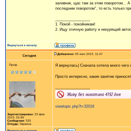
заливчик, щас там за этим поворотом... А
последним поворотом", то есть только пр
_________________
1. Покой - покойникам!
2. Ищу этичную работу и некурящий авто
Вернуться к началу
Добавлено:
05 июн 2015, 11:47
Сегодня
Проф.
Я вернулась) Сначала хотела много чего 
Просто интересно, какие занятие принося
_________________
viewtopic.php?t=32018
Зарегистрирован:
23 фев
2015, 03:46
Сообщения:
535
Откуда:
Украина
Вернуться к началу