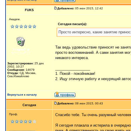
Добавлено:
05 июн 2015, 12:42
FUKS
Академ.
Сегодня писал(а):
Просто интересно, какие занятие прино
Так ведь удовольствие приносят не занят
просто воспоминаний. А сами занятия мог
никакого интереса.
Зарегистрирован:
25 дек
2002, 10:27
_________________
Сообщения:
14679
Откуда:
СД, Москва,
1. Покой - покойникам!
Сев.Измайлово
2. Ищу этичную работу и некурящий авто
Вернуться к началу
Добавлено:
08 июн 2015, 00:43
Сегодня
Проф.
Спасибо тебе. Ты очень разумный человек
Я сегодня плакала и истерила в очередной
руки. А ответственность за свою взять на