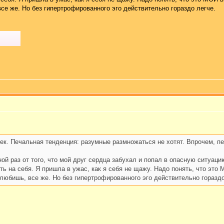
все же. Но без гипертрофированного эго действительно гораздо легче.
ек. Печальная тенденция: разумные размножаться не хотят. Впрочем, п
ой раз от того, что мой друг сердца забухал и попал в опасную ситуаци
ять на себя. Я пришла в ужас, как я себя не щажу. Надо понять, что эт
а любишь, все же. Но без гипертрофированного эго действительно гораздо