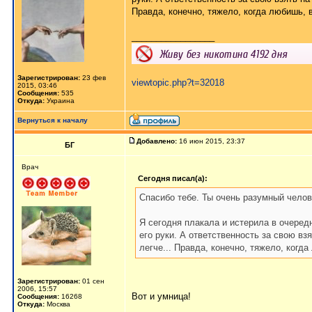
Правда, конечно, тяжело, когда любишь, 
_________________
Зарегистрирован:
23 фев
viewtopic.php?t=32018
2015, 03:46
Сообщения:
535
Откуда:
Украина
Вернуться к началу
Добавлено:
16 июн 2015, 23:37
БГ
Врач
Сегодня писал(а):
Спасибо тебе. Ты очень разумный челов
Я сегодня плакала и истерила в очередн
его руки. А ответственность за свою вз
легче... Правда, конечно, тяжело, когд
Зарегистрирован:
01 сен
2006, 15:57
Вот и умница!
Сообщения:
16268
Откуда:
Москва