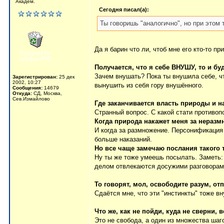
Академ.
Сегодня писал(а):
Ты говоришь "аналогично", но при этом 
Да я барин что ли, чтоб мне его кто-то п
Получается, что я себе ВНУШУ, то и буд
Зачем внушать? Пока ты внушила себе, чт
Зарегистрирован:
25 дек
2002, 10:27
вынушить из себя гору внушённого.
Сообщения:
14679
Откуда:
СД, Москва,
Сев.Измайлово
Где заканчивается власть природы и н
Странный вопрос. С какой стати противоп
Когда природа накажет меня за неразмн
И когда за размножение. Персонификация 
больше наказаний.
Но все чаще замечаю послания такого т
Ну ты же тоже умеешь посылать. Заметь: 
делом отвлекаются досужими разговорами
То говорят, мол, освободите разум, отп
Сдаётся мне, что эти "инстинкты" тоже в
Что же, как не пойди, куда не сверни, 
Это не свобода, а один из множества шаг