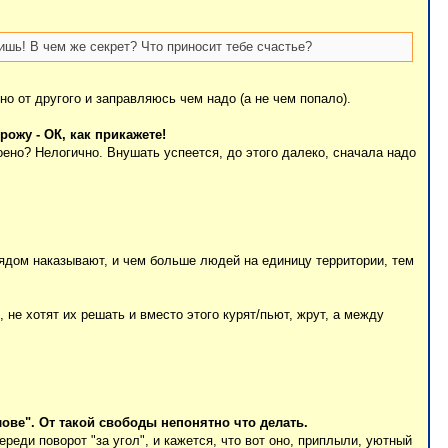
ишь! В чем же секрет? Что приносит тебе счастье?
дно от другого и заправляюсь чем надо (а не чем попало).
рожу - ОК, как прикажете!
оено? Нелогично. Внушать успеется, до этого далеко, сначала надо
рядом наказывают, и чем больше людей на единицу территории, тем
не хотят их решать и вместо этого курят/пьют, жрут, а между
олове". От такой свободы непонятно что делать.
реди поворот "за угол", и кажется, что вот оно, приплыли, уютный