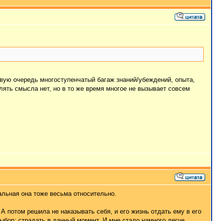
рвую очередь многоступенчатый багаж знаний/убеждений, опыта,
слять смысла нет, но в то же время многое не вызывает совсем
альная она тоже весьма относительно.
 А потом решила не наказывать себя, и его жизнь отдать ему в его
выбор: страдать в данный момент. И мне стало намного легче...