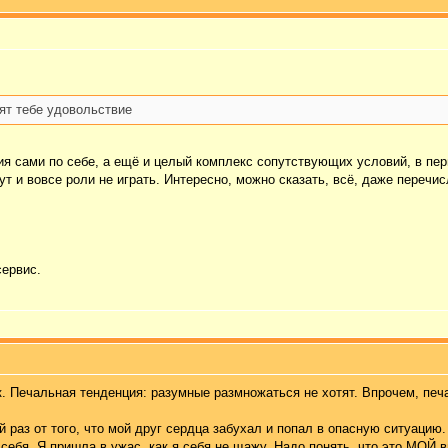
сят тебе удовольствие
ия сами по себе, а ещё и целый комплекс сопутствующих условий, в пе
ут и вовсе роли не играть. Интересно, можно сказать, всё, даже перечи
сервис.
. Печальная тенденция: разумные размножаться не хотят. Впрочем, печ
 раз от того, что мой друг сердца забухал и попал в опасную ситуацию.
 себя. Я пришла в ужас, как я себя не щажу. Надо понять, что это МОЙ 