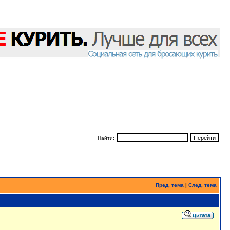
Найти:
Пред. тема
|
След. тема