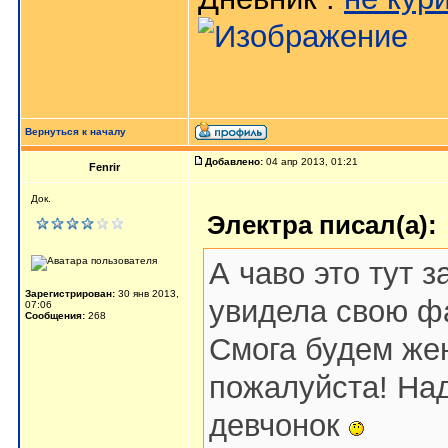
Вернуться к началу
Добавлено:
04 апр 2013, 01:21
Fenrir
Док.
Электра писал(а):
А чаво это тут 
Зарегистрирован:
30 янв 2013,
увидела свою ф
07:06
Сообщения:
268
Смога будем же
пожалуйста! Над
девчонок