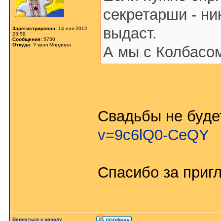
секретарши - ник
выдаст.
Зарегистрирован:
14 ноя 2012,
23:59
Сообщения:
5750
Откуда:
У края Мордора
А мы с Колбасом
Свадьбы не буде
v=9c6lQ0-CeQY
Спасибо за приг
Вернуться к началу