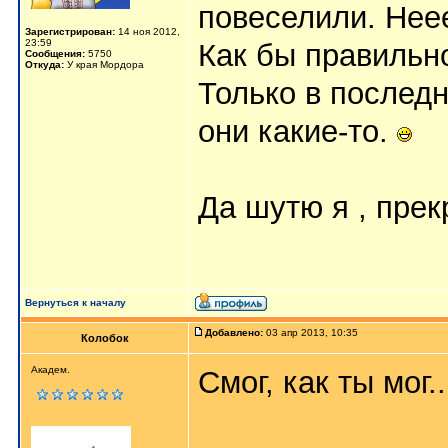
повеселили. Неее
Зарегистрирован:
14 ноя 2012,
23:59
Как бы правильно
Сообщения:
5750
Откуда:
У края Мордора
Только в послед
они какие-то.
Да шутю я , пре
Вернуться к началу
Добавлено:
03 апр 2013, 10:35
Колобок
Академ.
Смог, как ты мог..