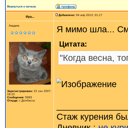
Вернуться к началу
Добавлено:
04 апр 2013, 01:17
Ира...
Академ.
Я мимо шла... Смо
Цитата:
"Когда весна, тог
Зарегистрирован:
22 сен 2007,
18:22
Сообщения:
5083
Откуда:
с Донбасса
______________
Стаж курения был
Дневник :
не кур