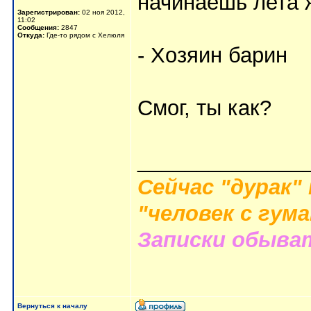
начинаешь лета 
Зарегистрирован:
02 ноя 2012,
11:02
Сообщения:
2847
Откуда:
Где-то рядом с Хелюля
- Хозяин барин
Смог, ты как?
______________
Сейчас "дурак"
"человек с гум
Записки обыва
Вернуться к началу