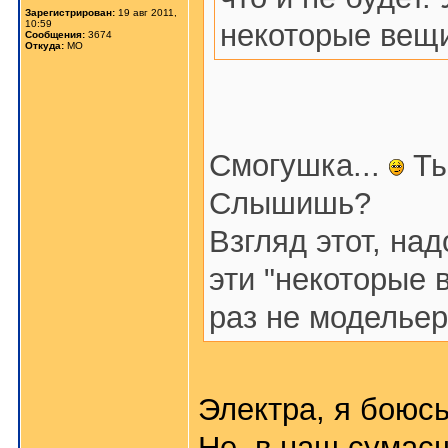
Зарегистрирован:
19 авг 2011,
10:59
некоторые вещ
Сообщения:
3674
Откуда:
МО
Смогушка...
Ты
Слышишь?
Взгляд этот, на
эти "некоторые 
раз не модельер.
Электра, я боюс
Не, в наш сумас