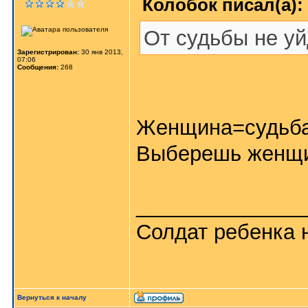
Колобок писал(а):
От судьбы не уй
Зарегистрирован:
30 янв 2013,
07:06
Сообщения:
268
Женщина=судьб
Выберешь женщи
______________
Солдат ребенка н
Вернуться к началу