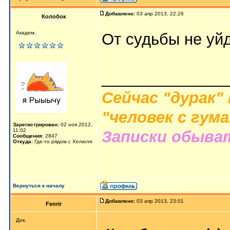
Добавлено:
03 апр 2013, 22:26
Колобок
Академ.
От судьбы не уйд
______________
Сейчас "дурак"
"человек с гум
Зарегистрирован:
02 ноя 2012,
11:02
Записки обыва
Сообщения:
2847
Откуда:
Где-то рядом с Хелюля
Вернуться к началу
Добавлено:
03 апр 2013, 23:01
Fenrir
Док.