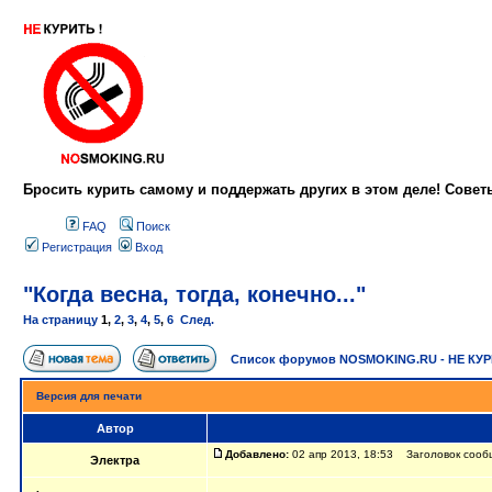
Бросить курить самому и поддержать других в этом деле! Сове
FAQ
Поиск
Регистрация
Вход
"Когда весна, тогда, конечно..."
На страницу
1
,
2
,
3
,
4
,
5
,
6
След.
Список форумов NOSMOKING.RU - НЕ КУ
Версия для печати
Автор
Добавлено:
02 апр 2013, 18:53 Заголовок сообще
Электра