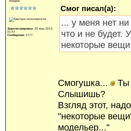
Академ.
Смог писал(а):
... у меня нет 
Зарегистрирован:
20 мар 2013,
что и не будет.
01:57
Сообщения:
2777
некоторые вещи
Смогушка...
Ты 
Слышишь?
Взгляд этот, над
"некоторые вещи"
модельер..."