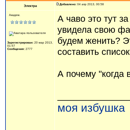
Добавлено:
04 апр 2013, 00:58
Электра
Академ.
А чаво это тут з
увидела свою ф
будем женить? Э
Зарегистрирован:
20 мар 2013,
01:57
составить списо
Сообщения:
2777
А почему "когда 
______________
моя избушка