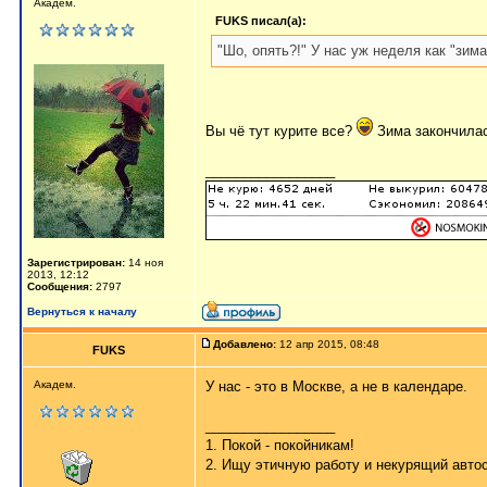
Академ.
FUKS писал(а):
"Шо, опять?!" У нас уж неделя как "зима
Вы чё тут курите все?
Зима закончилас
_________________
Зарегистрирован:
14 ноя
2013, 12:12
Сообщения:
2797
Вернуться к началу
Добавлено:
12 апр 2015, 08:48
FUKS
Академ.
У нас - это в Москве, а не в календаре.
_________________
1. Покой - покойникам!
2. Ищу этичную работу и некурящий авто