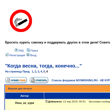
Бросить курить самому и поддержать других в этом деле! Сове
FAQ
Поиск
Регистрация
Вход
"Когда весна, тогда, конечно..."
На страницу
Пред.
1
,
2
,
3
,
4
,
5
,
6
Список форумов NOSMOKING.RU - НЕ КУ
Версия для печати
Автор
Добавлено:
12 апр 2015, 00:51 Заголовок сообщени
Лена_не_кури