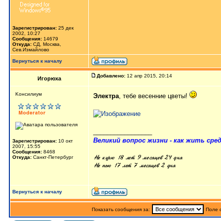
Зарегистрирован:
25 дек
2002, 10:27
Сообщения:
14679
Откуда:
СД, Москва,
Сев.Измайлово
Вернуться к началу
Добавлено:
12 апр 2015, 20:14
Игорюха
Kонсилиум
Электра
, тебе весенние цветы!
_________________
Великий вопрос жизни - как жить сред
Зарегистрирован:
10 окт
2007, 15:55
Сообщения:
8468
Откуда:
Санкт-Петербург
Вернуться к началу
Показать сообщения за:
Поле 