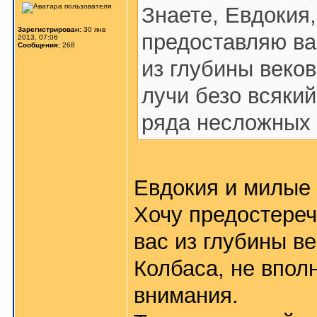
Знаете, Евдокия,
Зарегистрирован:
30 янв
предоставляю в
2013, 07:06
Сообщения:
268
из глубины веко
лучи безо всяки
ряда несложных 
Евдокия и милые
Хочу предостере
вас из глубины в
Колбаса, не впол
внимания.