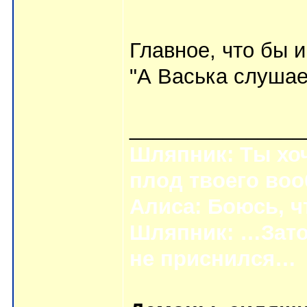
Главное, что бы 
"А Васька слушает,
_______________
Шляпник: Ты хоч
плод твоего во
Алиса: Боюсь, ч
Шляпник: …Зато
не приснился…