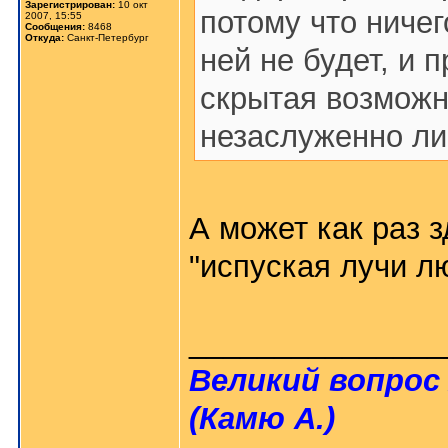
Зарегистрирован:
10 окт
потому что ниче
2007, 15:55
Сообщения:
8468
Откуда:
Санкт-Петербург
ней не будет, и 
скрытая возможн
незаслуженно л
А может как раз 
"испуская лучи л
_______________
Великий вопрос 
(Камю А.)