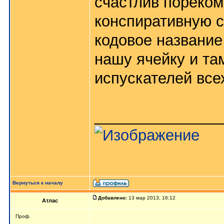
счастлив пореко
конспиративную с
кодовое названи
нашу ячейку и та
испускателей все
_______________
Вернуться к началу
Добавлено:
13 мар 2013, 16:12
Атлас
Проф.