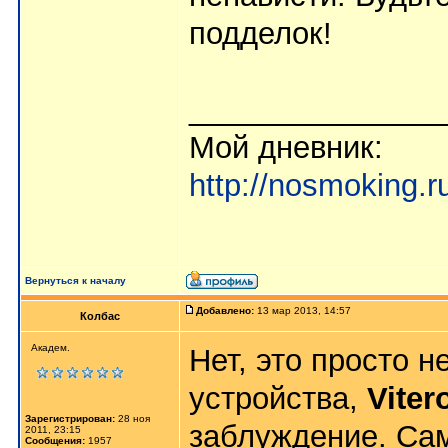
подделок!
_______________
Мой дневник:
http://nosmoking.
Вернуться к началу
Добавлено:
13 мар 2013, 14:57
Колбас
Академ.
Нет, это просто 
устройства,
Viter
Зарегистрирован:
28 ноя
заблуждение. Са
2011, 23:15
Сообщения:
1957