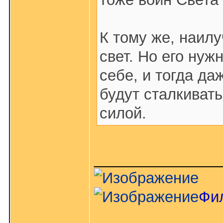
К тому же, наил
свет. Но его нуж
себе, и тогда д
будут сталкиват
силой.
_______________
Фи