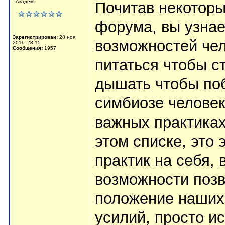
Академ.
Почитав некоторы
форума, вы узнае
Зарегистрирован:
28 ноя
возможностей чел
2011, 23:15
Сообщения:
1957
питаться чтобы ст
дышать чтобы поб
симбиозе человек
важных практиках
этом списке, это
практик на себя,
возможности поз
положение наших 
усилий, просто и