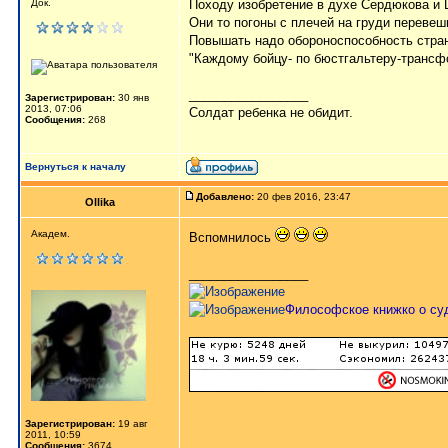
Док.
Походу изобретение в духе Сердюкова и 
Они то погоны с плечей на груди перевеш
Повышать надо обороноспособность стра
"Каждому бойцу- по бюстгальтеру-трансф
_________________
Зарегистрирован:
30 янв
2013, 07:06
Солдат ребенка не обидит.
Сообщения:
268
Вернуться к началу
Добавлено:
20 фев 2016, 23:47
Ollika
Академ.
Вспомнилось
_________________
Философское книжко о су
Зарегистрирован:
19 авг
2011, 10:59
Сообщения:
3674