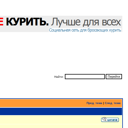
Найти:
Пред. тема
|
След. тема