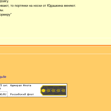
Шойгу.
ивают, то портянки на носки от Юдашкина меняют.
ны.
ормеру"
дьбе