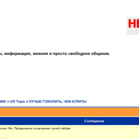
ты, информация, мнения и просто свободное общение.
РИМ!
»
Off Topic
»
ЛУЧШЕ ГОВОРИТЬ, ЧЕМ КУРИТЬ!
Сообщение
ния: Re: Правильное испускание лучей любви