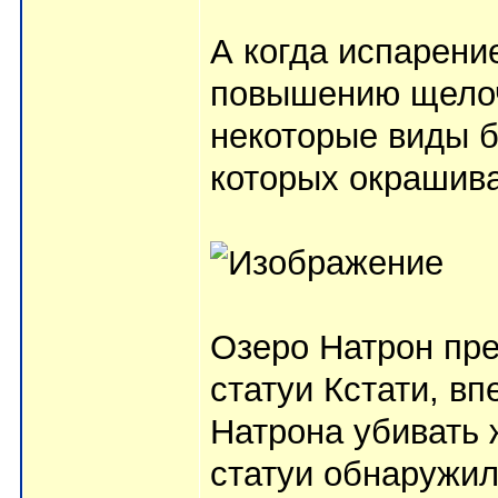
А когда испарени
повышению щелоч
некоторые виды б
которых окрашива
Озеро Натрон пр
статуи Кстати, в
Натрона убивать 
статуи обнаружил