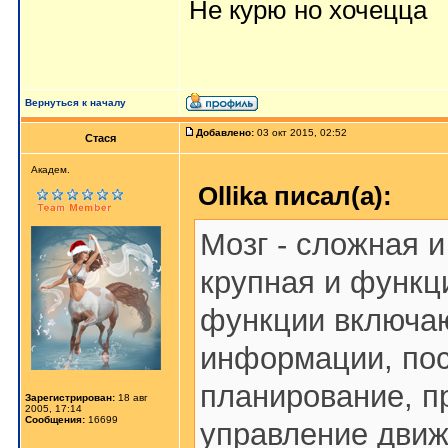
Не курю но хочецца
Вернуться к началу
Добавлено:
03 окт 2015, 02:52
Стася
Aкaдeм.
Ollika писал(а):
Мозг - сложная 
крупная и функц
функции включаю
информации, пос
планирование, п
Зарегистрирован:
18 авг
2005, 17:14
Сообщения:
16699
управление движ