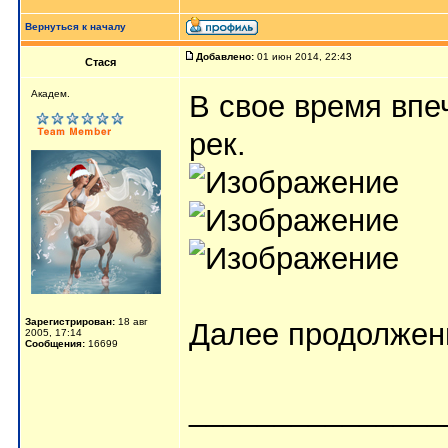
Вернуться к началу
Добавлено:
01 июн 2014, 22:43
Стася
Aкaдeм.
В свое время впе
рек.
Зарегистрирован:
18 авг
Далее продолже
2005, 17:14
Сообщения:
16699
_______________