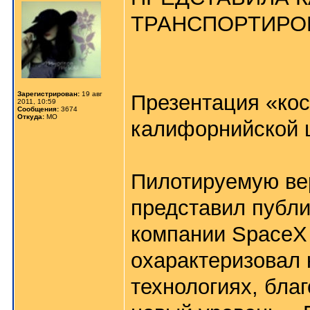
ТРАНСПОРТИРО
Зарегистрирован:
19 авг
Презентация «кос
2011, 10:59
Сообщения:
3674
Откуда:
МО
калифорнийской 
Пилотируемую ве
представил публи
компании SpaceX
охарактеризовал 
технологиях, бла