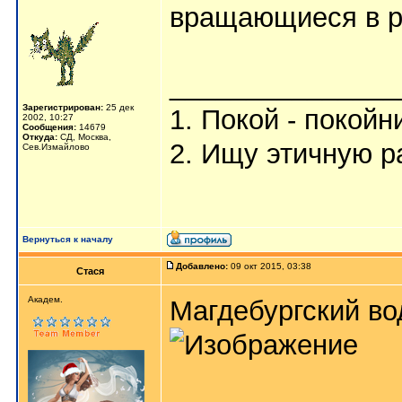
вращающиеся в р
_______________
Зарегистрирован:
25 дек
1. Покой - покойн
2002, 10:27
Сообщения:
14679
Откуда:
СД, Москва,
2. Ищу этичную р
Сев.Измайлово
Вернуться к началу
Добавлено:
09 окт 2015, 03:38
Стася
Aкaдeм.
Магдебургский во