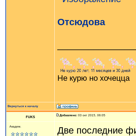
Отсюдова
_______________
Не курю но хочецца
Вернуться к началу
Добавлено:
03 окт 2015, 06:05
FUKS
Академ.
Две последние фи