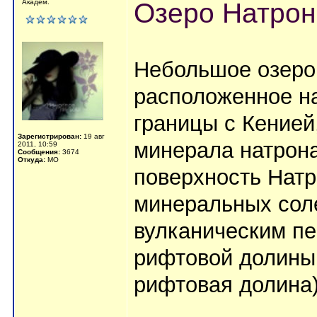
Озеро Натрон
Академ.
Небольшое озеро 
расположенное на
границы с Кенией
Зарегистрирован:
19 авг
минерала натрона
2011, 10:59
Сообщения:
3674
Откуда:
МО
поверхность Натр
минеральных соле
вулканическим п
рифтовой долины 
рифтовая долина)